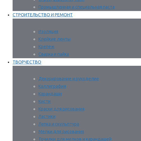
Промышленная и специальная паста
СТРОИТЕЛЬСТВО И РЕМОНТ
Изоляция
Клейкие ленты
Крепеж
Сварка и пайка
ТВОРЧЕСТВО
Декорирование и рукоделие
Каллиграфия
Карандаши
Кисти
Краски для рисования
Ластики
Лепка и скульптура
Мелки для рисования
Точилки для мелков и карандашей