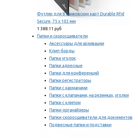
Футляр для 8 банковских карт Durable Rfid
Secure, 75 х 102 мм
1 388.11 руб
Папки и скоросшиватели
Аксессуары для архивации
Клип-борды
Папка уголок
Папки адресные
Папки для конференций
Папки регистраторы
Папки с карманами
Папки с клапанами, на резинках, уголки
Папки с клипом
Папки-органайзеры
Папки-скоросшиватели для документов
Подвесные папки и подставки
Скрепкошины и обложки