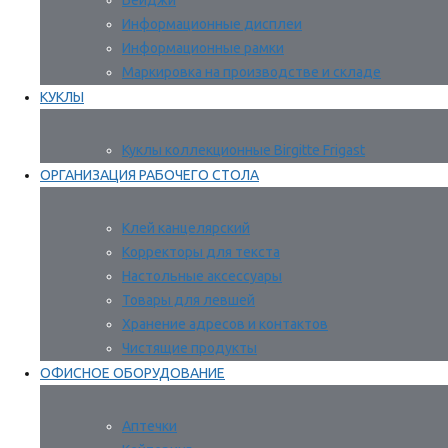
Бейджи
Информационные дисплеи
Информационные рамки
Маркировка на производстве и складе
КУКЛЫ
Куклы коллекционные Birgitte Frigast
ОРГАНИЗАЦИЯ РАБОЧЕГО СТОЛА
Клей канцелярский
Корректоры для текста
Настольные аксессуары
Товары для левшей
Хранение адресов и контактов
Чистящие продукты
ОФИСНОЕ ОБОРУДОВАНИЕ
Аптечки