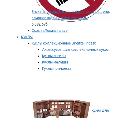
Знак напольный Durable Курение запрещено,
самоклеящийся, 430 мм х 0.4 мм
5 082 руб
Скрыть
Показать все
КУКЛЫ
Куклы коллекционные Birgitte Frigast
Аксессуары для коллекционных кукол
Куклы ангелы
Куклы малыши
Куклы принцессы
Куклы эльфы, гномы и феи
Мы рекомендуем
Кухня для