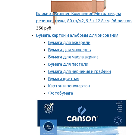
Блокнот Brunnen Компаньон Металлик, на
резинке, точка, 80 гр/м2, 9.5 х 12.8 см, 96 листов
250 руб
Бумага, картон и альбомы для рисования
Бумага для акварели
Бумага для маркеров
Бумага для масла,акрила
Бумага для пастели
Бумага для черчения и графики
Бумага цветная
Картон и пенокартон
Фотобумага
Мы рекомендуем