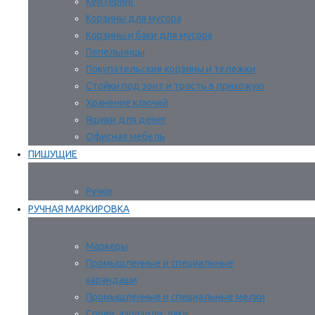
Кейтеринг
Корзины для мусора
Корзины и баки для мусора
Пепельницы
Покупательские корзины и тележки
Стойки под зонт и трость в прихожую
Хранение ключей
Ящики для денег
Офисная мебель
ПИШУЩИЕ
Ручки
РУЧНАЯ МАРКИРОВКА
Маркеры
Промышленные и специальные
карандаши
Промышленные и специальные мелки
Спреи, аэрозоли, лаки