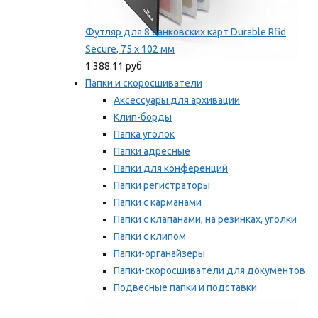
Футляр для 8 банковских карт Durable Rfid
Secure, 75 х 102 мм
1 388.11 руб
Папки и скоросшиватели
Аксессуары для архивации
Клип-борды
Папка уголок
Папки адресные
Папки для конференций
Папки регистраторы
Папки с карманами
Папки с клапанами, на резинках, уголки
Папки с клипом
Папки-органайзеры
Папки-скоросшиватели для документов
Подвесные папки и подставки
Скрепкошины и обложки