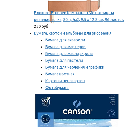
Блокнот Brunnen Компаньон Металлик, на
резинке, точка, 80 гр/м2, 9.5 х 12.8 см, 96 листов
250 руб
Бумага, картон и альбомы для рисования
Бумага для акварели
Бумага для маркеров
Бумага для масла,акрила
Бумага для пастели
Бумага для черчения и графики
Бумага цветная
Картон и пенокартон
Фотобумага
Мы рекомендуем