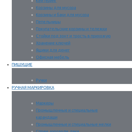
Кейтеринг
Корзины для мусора
Корзины и баки для мусора
Пепельницы
Покупательские корзины и тележки
Стойки под зонт и трость в прихожую
Хранение ключей
Ящики для денег
Офисная мебель
ПИШУЩИЕ
Ручки
РУЧНАЯ МАРКИРОВКА
Маркеры
Промышленные и специальные
карандаши
Промышленные и специальные мелки
Спреи, аэрозоли, лаки