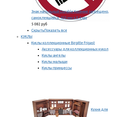
Знак напольный Durable Курение запрещено,
самоклеящийся, 430 мм х 0.4 мм
5 082 руб
Скрыть
Показать все
КУКЛЫ
Куклы коллекционные Birgitte Frigast
Аксессуары для коллекционных кукол
Куклы ангелы
Куклы малыши
Куклы принцессы
Куклы эльфы, гномы и феи
Мы рекомендуем
Кухня для