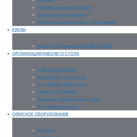
Бейджи
Информационные дисплеи
Информационные рамки
Маркировка на производстве и складе
КУКЛЫ
Куклы коллекционные Birgitte Frigast
ОРГАНИЗАЦИЯ РАБОЧЕГО СТОЛА
Клей канцелярский
Корректоры для текста
Настольные аксессуары
Товары для левшей
Хранение адресов и контактов
Чистящие продукты
ОФИСНОЕ ОБОРУДОВАНИЕ
Аптечки