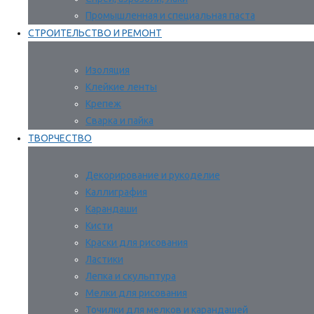
Промышленная и специальная паста
СТРОИТЕЛЬСТВО И РЕМОНТ
Изоляция
Клейкие ленты
Крепеж
Сварка и пайка
ТВОРЧЕСТВО
Декорирование и рукоделие
Каллиграфия
Карандаши
Кисти
Краски для рисования
Ластики
Лепка и скульптура
Мелки для рисования
Точилки для мелков и карандашей