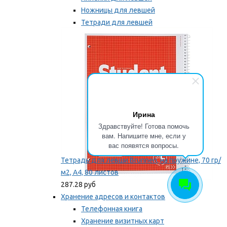
Ножницы для левшей
Тетради для левшей
Точилки для левшей
Мы рекомендуем
Ирина
Здравствуйте! Готова помочь
вам. Напишите мне, если у
вас появятся вопросы.
Тетрадь для левши Brunnen, на пружине, 70 гр/
м2, А4, 80 листов
287.28 руб
Хранение адресов и контактов
Телефонная книга
Хранение визитных карт