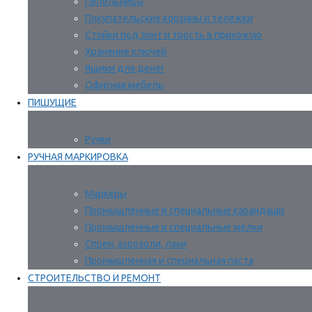
Пепельницы
Покупательские корзины и тележки
Стойки под зонт и трость в прихожую
Хранение ключей
Ящики для денег
Офисная мебель
ПИШУЩИЕ
Ручки
РУЧНАЯ МАРКИРОВКА
Маркеры
Промышленные и специальные карандаши
Промышленные и специальные мелки
Спреи, аэрозоли, лаки
Промышленная и специальная паста
СТРОИТЕЛЬСТВО И РЕМОНТ