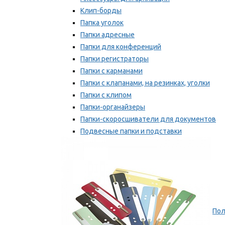
Клип-борды
Папка уголок
Папки адресные
Папки для конференций
Папки регистраторы
Папки с карманами
Папки с клапанами, на резинках, уголки
Папки с клипом
Папки-органайзеры
Папки-скоросшиватели для документов
Подвесные папки и подставки
Скрепкошины и обложки
Мы рекомендуем
Пол