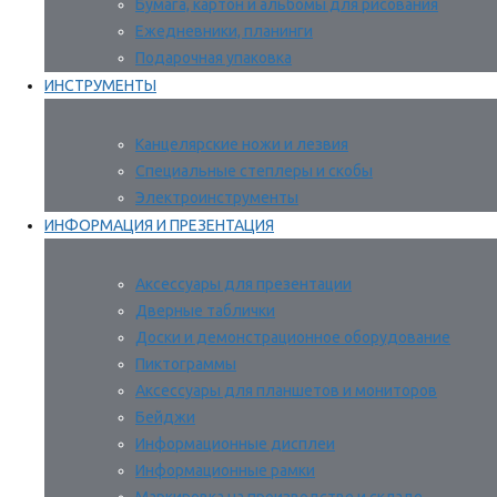
Бумага, картон и альбомы для рисования
Ежедневники, планинги
Подарочная упаковка
ИНСТРУМЕНТЫ
Канцелярские ножи и лезвия
Специальные степлеры и скобы
Электроинструменты
ИНФОРМАЦИЯ И ПРЕЗЕНТАЦИЯ
Аксессуары для презентации
Дверные таблички
Доски и демонстрационное оборудование
Пиктограммы
Аксессуары для планшетов и мониторов
Бейджи
Информационные дисплеи
Информационные рамки