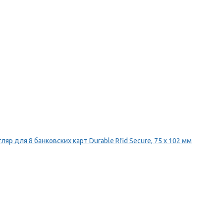
ляр для 8 банковских карт Durable Rfid Secure, 75 х 102 мм