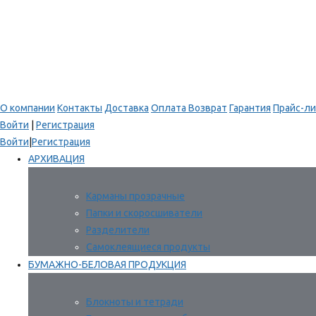
О компании
Контакты
Доставка
Оплата
Возврат
Гарантия
Прайс-ли
Войти
|
Регистрация
Войти
|
Регистрация
АРХИВАЦИЯ
Карманы прозрачные
Папки и скоросшиватели
Разделители
Самоклеящиеся продукты
БУМАЖНО-БЕЛОВАЯ ПРОДУКЦИЯ
Блокноты и тетради