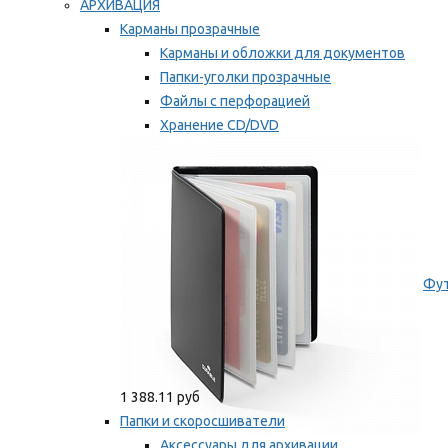
АРХИВАЦИЯ
Карманы прозрачные
Карманы и обложки для документов
Папки-уголки прозрачные
Файлы с перфорацией
Хранение CD/DVD
Хранение карт памяти/дискет
Мы рекомендуем
Фут
1 388.11 руб
Папки и скоросшиватели
Аксессуары для архивации