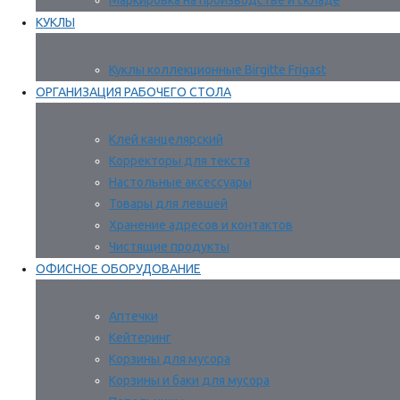
Маркировка на производстве и складе
КУКЛЫ
Куклы коллекционные Birgitte Frigast
ОРГАНИЗАЦИЯ РАБОЧЕГО СТОЛА
Клей канцелярский
Корректоры для текста
Настольные аксессуары
Товары для левшей
Хранение адресов и контактов
Чистящие продукты
ОФИСНОЕ ОБОРУДОВАНИЕ
Аптечки
Кейтеринг
Корзины для мусора
Корзины и баки для мусора