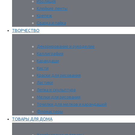
Изоляция
Клейкие ленты
Крепеж
Сварка и пайка
ТВОРЧЕСТВО
Декорирование и рукоделие
Каллиграфия
Карандаши
Кисти
Краски для рисования
Ластики
Лепка и скульптура
Мелки для рисования
Точилки для мелков и карандашей
Фломастеры
ТОВАРЫ ДЛЯ ДОМА