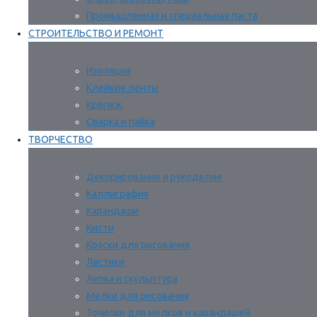
Промышленная и специальная паста
СТРОИТЕЛЬСТВО И РЕМОНТ
Изоляция
Клейкие ленты
Крепеж
Сварка и пайка
ТВОРЧЕСТВО
Декорирование и рукоделие
Каллиграфия
Карандаши
Кисти
Краски для рисования
Ластики
Лепка и скульптура
Мелки для рисования
Точилки для мелков и карандашей