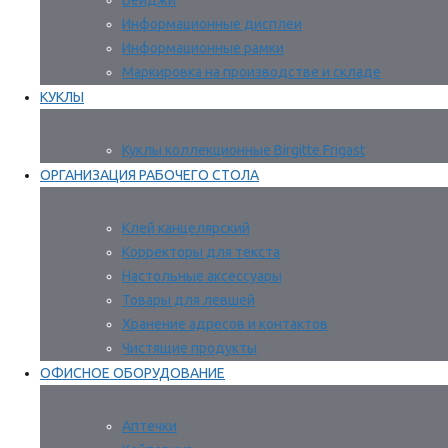
Бейджи
Информационные дисплеи
Информационные рамки
Маркировка на производстве и складе
КУКЛЫ
Куклы коллекционные Birgitte Frigast
ОРГАНИЗАЦИЯ РАБОЧЕГО СТОЛА
Клей канцелярский
Корректоры для текста
Настольные аксессуары
Товары для левшей
Хранение адресов и контактов
Чистящие продукты
ОФИСНОЕ ОБОРУДОВАНИЕ
Аптечки