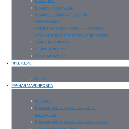
Кейтеринг
Корзины для мусора
Корзины и баки для мусора
Пепельницы
Покупательские корзины и тележки
Стойки под зонт и трость в прихожую
Хранение ключей
Ящики для денег
Офисная мебель
ПИШУЩИЕ
Ручки
РУЧНАЯ МАРКИРОВКА
Маркеры
Промышленные и специальные
карандаши
Промышленные и специальные мелки
Спреи, аэрозоли, лаки