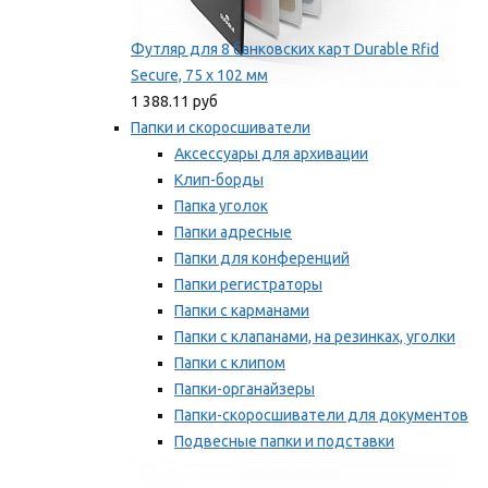
Футляр для 8 банковских карт Durable Rfid
Secure, 75 х 102 мм
1 388.11 руб
Папки и скоросшиватели
Аксессуары для архивации
Клип-борды
Папка уголок
Папки адресные
Папки для конференций
Папки регистраторы
Папки с карманами
Папки с клапанами, на резинках, уголки
Папки с клипом
Папки-органайзеры
Папки-скоросшиватели для документов
Подвесные папки и подставки
Скрепкошины и обложки