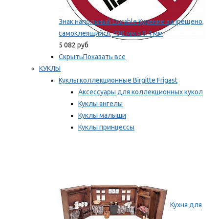
Знак напольный Durable Курение запрещено,
самоклеящийся, 430 мм х 0.4 мм
5 082 руб
Скрыть
Показать все
КУКЛЫ
Куклы коллекционные Birgitte Frigast
Аксессуары для коллекционных кукол
Куклы ангелы
Куклы малыши
Куклы принцессы
Куклы эльфы, гномы и феи
Мы рекомендуем
Кухня для