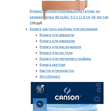
Блокнот Brunnen Компаньон Металлик, на
резинке, точка, 80 гр/м2, 9.5 х 12.8 см, 96 листов
250 руб
Бумага, картон и альбомы для рисования
Бумага для акварели
Бумага для маркеров
Бумага для масла,акрила
Бумага для пастели
Бумага для черчения и графики
Бумага цветная
Картон и пенокартон
Фотобумага
Мы рекомендуем