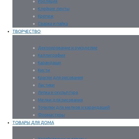
Изоляция
Клейкие ленты
Крепеж
Сварка и пайка
ТВОРЧЕСТВО
Декорирование и рукоделие
Каллиграфия
Карандаши
Кисти
Краски для рисования
Ластики
Лепка и скульптура
Мелки для рисования
Точилки для мелков и карандашей
Фломастеры
ТОВАРЫ ДЛЯ ДОМА