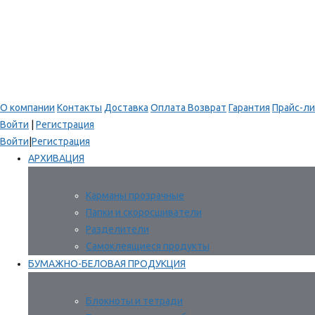
О компании
Контакты
Доставка
Оплата
Возврат
Гарантия
Прайс-ли
Войти
|
Регистрация
Войти
|
Регистрация
АРХИВАЦИЯ
Карманы прозрачные
Папки и скоросшиватели
Разделители
Самоклеящиеся продукты
БУМАЖНО-БЕЛОВАЯ ПРОДУКЦИЯ
Блокноты и тетради