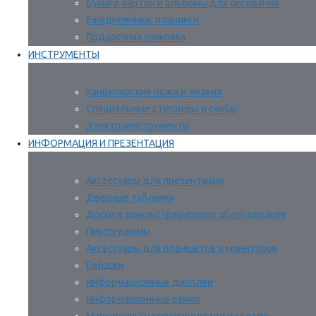
Бумага, картон и альбомы для рисования
Ежедневники, планинги
Подарочная упаковка
ИНСТРУМЕНТЫ
Канцелярские ножи и лезвия
Специальные степлеры и скобы
Электроинструменты
ИНФОРМАЦИЯ И ПРЕЗЕНТАЦИЯ
Аксессуары для презентации
Дверные таблички
Доски и демонстрационное оборудование
Пиктограммы
Аксессуары для планшетов и мониторов
Бейджи
Информационные дисплеи
Информационные рамки