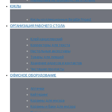
Маркировка на производстве и складе
КУКЛЫ
Куклы коллекционные Birgitte Frigast
ОРГАНИЗАЦИЯ РАБОЧЕГО СТОЛА
Клей канцелярский
Корректоры для текста
Настольные аксессуары
Товары для левшей
Хранение адресов и контактов
Чистящие продукты
ОФИСНОЕ ОБОРУДОВАНИЕ
Аптечки
Кейтеринг
Корзины для мусора
Корзины и баки для мусора