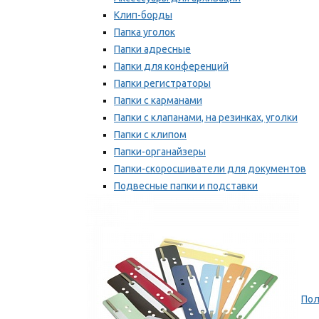
Клип-борды
Папка уголок
Папки адресные
Папки для конференций
Папки регистраторы
Папки с карманами
Папки с клапанами, на резинках, уголки
Папки с клипом
Папки-органайзеры
Папки-скоросшиватели для документов
Подвесные папки и подставки
Скрепкошины и обложки
Мы рекомендуем
Пол