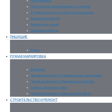
Пепельницы
Покупательские корзины и тележки
Стойки под зонт и трость в прихожую
Хранение ключей
Ящики для денег
Офисная мебель
ПИШУЩИЕ
Ручки
РУЧНАЯ МАРКИРОВКА
Маркеры
Промышленные и специальные карандаши
Промышленные и специальные мелки
Спреи, аэрозоли, лаки
Промышленная и специальная паста
СТРОИТЕЛЬСТВО И РЕМОНТ