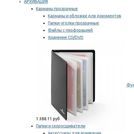
АРХИВАЦИЯ
Карманы прозрачные
Карманы и обложки для документов
Папки-уголки прозрачные
Файлы с перфорацией
Хранение CD/DVD
Хранение карт памяти/дискет
Мы рекомендуем
Фут
1 388.11 руб
Папки и скоросшиватели
Аксессуары для архивации