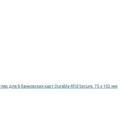
ляр для 8 банковских карт Durable Rfid Secure, 75 х 102 мм