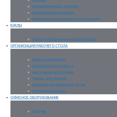
Бейджи
Информационные дисплеи
Информационные рамки
Маркировка на производстве и складе
КУКЛЫ
Куклы коллекционные Birgitte Frigast
ОРГАНИЗАЦИЯ РАБОЧЕГО СТОЛА
Клей канцелярский
Корректоры для текста
Настольные аксессуары
Товары для левшей
Хранение адресов и контактов
Чистящие продукты
ОФИСНОЕ ОБОРУДОВАНИЕ
Аптечки