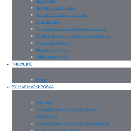
Кейтеринг
Корзины для мусора
Корзины и баки для мусора
Пепельницы
Покупательские корзины и тележки
Стойки под зонт и трость в прихожую
Хранение ключей
Ящики для денег
Офисная мебель
ПИШУЩИЕ
Ручки
РУЧНАЯ МАРКИРОВКА
Маркеры
Промышленные и специальные
карандаши
Промышленные и специальные мелки
Спреи, аэрозоли, лаки