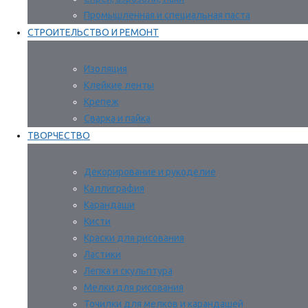
Промышленная и специальная паста
СТРОИТЕЛЬСТВО И РЕМОНТ
Изоляция
Клейкие ленты
Крепеж
Сварка и пайка
ТВОРЧЕСТВО
Декорирование и рукоделие
Каллиграфия
Карандаши
Кисти
Краски для рисования
Ластики
Лепка и скульптура
Мелки для рисования
Точилки для мелков и карандашей