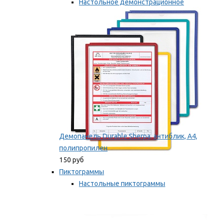
Настольное демонстрационное
оборудование
Мы рекомендуем
Демопанель Durable Sherpa, антиблик, А4,
полипропилен
150 руб
Пиктограммы
Настольные пиктограммы
Самоклеящиеся пиктограммы
Мы рекомендуем