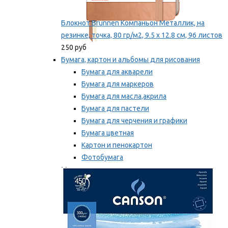
Блокнот Brunnen Компаньон Металлик, на
резинке, точка, 80 гр/м2, 9.5 х 12.8 см, 96 листов
250 руб
Бумага, картон и альбомы для рисования
Бумага для акварели
Бумага для маркеров
Бумага для масла,акрила
Бумага для пастели
Бумага для черчения и графики
Бумага цветная
Картон и пенокартон
Фотобумага
Мы рекомендуем