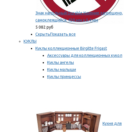
Знак напольный Durable Курение запрещено,
самоклеящийся, 430 мм х 0.4 мм
5 082 руб
Скрыть
Показать все
КУКЛЫ
Куклы коллекционные Birgitte Frigast
Аксессуары для коллекционных кукол
Куклы ангелы
Куклы малыши
Куклы принцессы
Куклы эльфы, гномы и феи
Мы рекомендуем
Кухня для