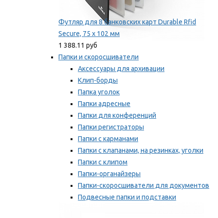
Футляр для 8 банковских карт Durable Rfid
Secure, 75 х 102 мм
1 388.11 руб
Папки и скоросшиватели
Аксессуары для архивации
Клип-борды
Папка уголок
Папки адресные
Папки для конференций
Папки регистраторы
Папки с карманами
Папки с клапанами, на резинках, уголки
Папки с клипом
Папки-органайзеры
Папки-скоросшиватели для документов
Подвесные папки и подставки
Скрепкошины и обложки