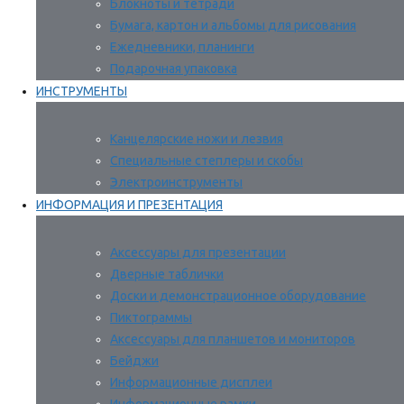
Блокноты и тетради
Бумага, картон и альбомы для рисования
Ежедневники, планинги
Подарочная упаковка
ИНСТРУМЕНТЫ
Канцелярские ножи и лезвия
Специальные степлеры и скобы
Электроинструменты
ИНФОРМАЦИЯ И ПРЕЗЕНТАЦИЯ
Аксессуары для презентации
Дверные таблички
Доски и демонстрационное оборудование
Пиктограммы
Аксессуары для планшетов и мониторов
Бейджи
Информационные дисплеи