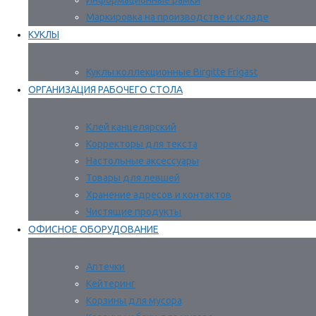
Информационные рамки
Маркировка на производстве и складе
КУКЛЫ
Куклы коллекционные Birgitte Frigast
ОРГАНИЗАЦИЯ РАБОЧЕГО СТОЛА
Клей канцелярский
Корректоры для текста
Настольные аксессуары
Товары для левшей
Хранение адресов и контактов
Чистящие продукты
ОФИСНОЕ ОБОРУДОВАНИЕ
Аптечки
Кейтеринг
Корзины для мусора