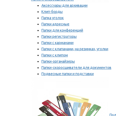
Аксессуары для архивации
Клип-борды
Папка уголок
Папки адресные
Папки для конференций
Папки регистраторы
Папки с карманами
Папки с клапанами, на резинках, уголки
Папки с клипом
Папки-органайзеры
Папки-скоросшиватели для документов
Подвесные папки и подставки
Скрепкошины и обложки
Мы рекомендуем
Пол