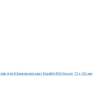
ляр для 8 банковских карт Durable Rfid Secure, 75 х 102 мм