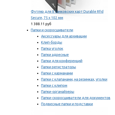
Футляр для 8 банковских карт Durable Rfid
Secure, 75 х 102 мм
1 388.11 руб
Папки и скоросшиватели
Аксессуары для архивации
Клип-борды
Папка уголок
Папки адресные
Папки для конференций
Папки регистраторы
Папки с карманами
Папки с клапанами, на резинках, уголки
Папки с клипом
Папки-органайзеры
Папки-скоросшиватели для документов
Подвесные папки и подставки
Скрепкошины и обложки