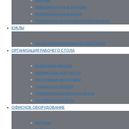
Бейджи
Информационные дисплеи
Информационные рамки
Маркировка на производстве и складе
КУКЛЫ
Куклы коллекционные Birgitte Frigast
ОРГАНИЗАЦИЯ РАБОЧЕГО СТОЛА
Клей канцелярский
Корректоры для текста
Настольные аксессуары
Товары для левшей
Хранение адресов и контактов
Чистящие продукты
ОФИСНОЕ ОБОРУДОВАНИЕ
Аптечки