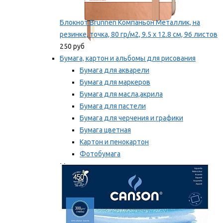
Блокнот Brunnen Компаньон Металлик, на
резинке, точка, 80 гр/м2, 9.5 х 12.8 см, 96 листов
250 руб
Бумага, картон и альбомы для рисования
Бумага для акварели
Бумага для маркеров
Бумага для масла,акрила
Бумага для пастели
Бумага для черчения и графики
Бумага цветная
Картон и пенокартон
Фотобумага
Мы рекомендуем