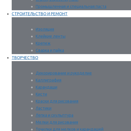
Промышленная и специальная паста
СТРОИТЕЛЬСТВО И РЕМОНТ
Изоляция
Клейкие ленты
Крепеж
Сварка и пайка
ТВОРЧЕСТВО
Декорирование и рукоделие
Каллиграфия
Карандаши
Кисти
Краски для рисования
Ластики
Лепка и скульптура
Мелки для рисования
Точилки для мелков и карандашей