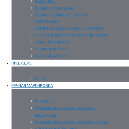
Кейтеринг
Корзины для мусора
Корзины и баки для мусора
Пепельницы
Покупательские корзины и тележки
Стойки под зонт и трость в прихожую
Хранение ключей
Ящики для денег
Офисная мебель
ПИШУЩИЕ
Ручки
РУЧНАЯ МАРКИРОВКА
Маркеры
Промышленные и специальные
карандаши
Промышленные и специальные мелки
Спреи, аэрозоли, лаки