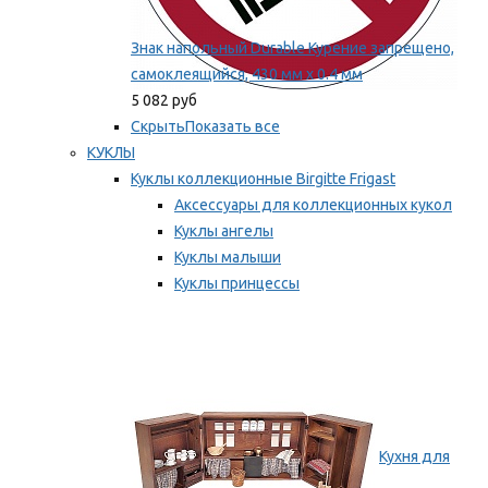
Знак напольный Durable Курение запрещено,
самоклеящийся, 430 мм х 0.4 мм
5 082 руб
Скрыть
Показать все
КУКЛЫ
Куклы коллекционные Birgitte Frigast
Аксессуары для коллекционных кукол
Куклы ангелы
Куклы малыши
Куклы принцессы
Куклы эльфы, гномы и феи
Мы рекомендуем
Кухня для