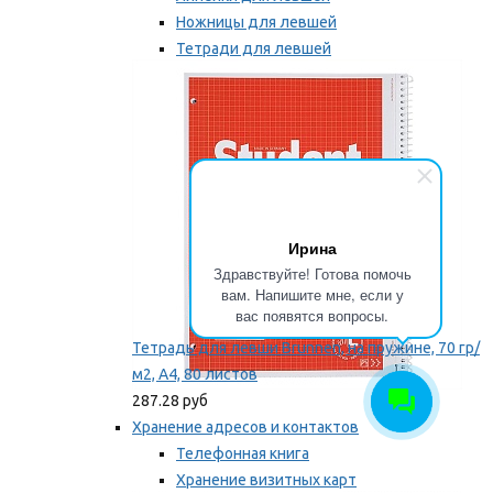
Ножницы для левшей
Тетради для левшей
Точилки для левшей
Мы рекомендуем
Ирина
Здравствуйте! Готова помочь
вам. Напишите мне, если у
вас появятся вопросы.
Тетрадь для левши Brunnen, на пружине, 70 гр/
м2, А4, 80 листов
287.28 руб
Хранение адресов и контактов
Телефонная книга
Хранение визитных карт