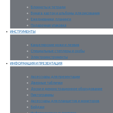
Блокноты и тетради
Бумага, картон и альбомы для рисования
Ежедневники, планинги
Подарочная упаковка
ИНСТРУМЕНТЫ
Канцелярские ножи и лезвия
Специальные степлеры и скобы
Электроинструменты
ИНФОРМАЦИЯ И ПРЕЗЕНТАЦИЯ
Аксессуары для презентации
Дверные таблички
Доски и демонстрационное оборудование
Пиктограммы
Аксессуары для планшетов и мониторов
Бейджи