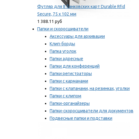
Футляр для 8 банковских карт Durable Rfid
Secure, 75 х 102 мм
1 388.11 руб
Папки и скоросшиватели
Аксессуары для архивации
Клип-борды
Папка уголок
Папки адресные
Папки для конференций
Папки регистраторы
Папки с карманами
Папки с клапанами, на резинках, уголки
Папки с клипом
Папки-органайзеры
Папки-скоросшиватели для документов
Подвесные папки и подставки
Скрепкошины и обложки
Мы рекомендуем