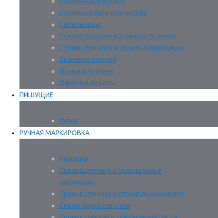
Корзины для мусора
Корзины и баки для мусора
Пепельницы
Покупательские корзины и тележки
Стойки под зонт и трость в прихожую
Хранение ключей
Ящики для денег
Офисная мебель
ПИШУЩИЕ
Ручки
РУЧНАЯ МАРКИРОВКА
Маркеры
Промышленные и специальные
карандаши
Промышленные и специальные мелки
Спреи, аэрозоли, лаки
Промышленная и специальная паста