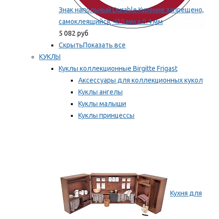
Знак напольный Durable Курение запрещено,
самоклеящийся, 430 мм х 0.4 мм
5 082 руб
Скрыть
Показать все
КУКЛЫ
Куклы коллекционные Birgitte Frigast
Аксессуары для коллекционных кукол
Куклы ангелы
Куклы малыши
Куклы принцессы
Куклы эльфы, гномы и феи
Мы рекомендуем
Кухня для