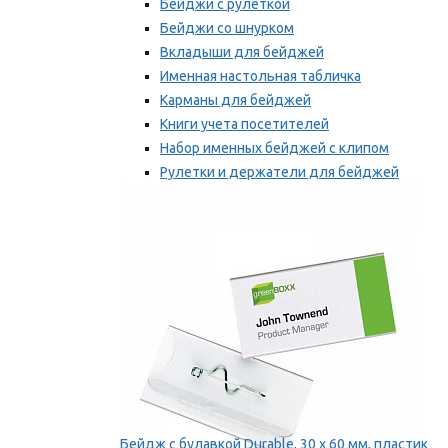
Бейджи с рулеткой
Бейджи со шнурком
Вкладыши для бейджей
Именная настольная табличка
Карманы для бейджей
Книги учета посетителей
Набор именных бейджей с клипом
Рулетки и держатели для бейджей
Самоклеящиеся бейджи
Мы рекомендуем
Бейдж с булавкой Durable, 30 х 60 мм, пластик