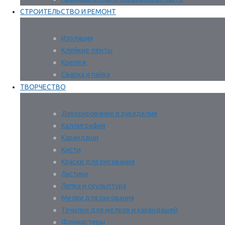
СТРОИТЕЛЬСТВО И РЕМОНТ
Изоляция
Клейкие ленты
Крепеж
Сварка и пайка
ТВОРЧЕСТВО
Декорирование и рукоделие
Каллиграфия
Карандаши
Кисти
Краски для рисования
Ластики
Лепка и скульптура
Мелки для рисования
Точилки для мелков и карандашей
Фломастеры