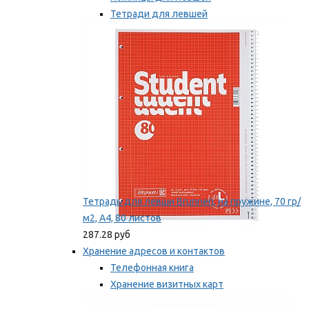
Тетради для левшей
Точилки для левшей
Мы рекомендуем
Тетрадь для левши Brunnen, на пружине, 70 гр/
м2, А4, 80 листов
287.28 руб
Хранение адресов и контактов
Телефонная книга
Хранение визитных карт
Карточки для картотек