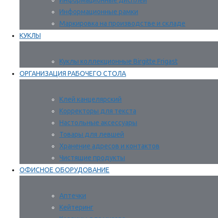
Информационные дисплеи
Информационные рамки
Маркировка на производстве и складе
КУКЛЫ
Куклы коллекционные Birgitte Frigast
ОРГАНИЗАЦИЯ РАБОЧЕГО СТОЛА
Клей канцелярский
Корректоры для текста
Настольные аксессуары
Товары для левшей
Хранение адресов и контактов
Чистящие продукты
ОФИСНОЕ ОБОРУДОВАНИЕ
Аптечки
Кейтеринг