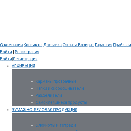
О компании
Контакты
Доставка
Оплата
Возврат
Гарантия
Прайс-ли
Войти
|
Регистрация
Войти
|
Регистрация
АРХИВАЦИЯ
Карманы прозрачные
Папки и скоросшиватели
Разделители
Самоклеящиеся продукты
БУМАЖНО-БЕЛОВАЯ ПРОДУКЦИЯ
Блокноты и тетради