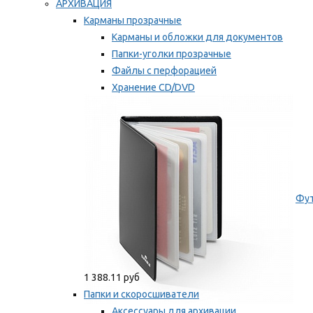
АРХИВАЦИЯ
Карманы прозрачные
Карманы и обложки для документов
Папки-уголки прозрачные
Файлы с перфорацией
Хранение CD/DVD
Хранение карт памяти/дискет
Мы рекомендуем
Фут
1 388.11 руб
Папки и скоросшиватели
Аксессуары для архивации