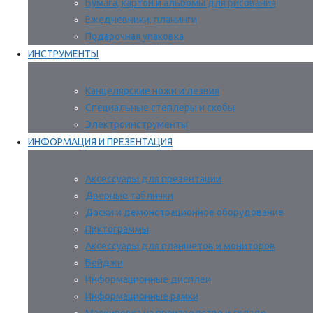
Бумага, картон и альбомы для рисования
Ежедневники, планинги
Подарочная упаковка
ИНСТРУМЕНТЫ
Канцелярские ножи и лезвия
Специальные степлеры и скобы
Электроинструменты
ИНФОРМАЦИЯ И ПРЕЗЕНТАЦИЯ
Аксессуары для презентации
Дверные таблички
Доски и демонстрационное оборудование
Пиктограммы
Аксессуары для планшетов и мониторов
Бейджи
Информационные дисплеи
Информационные рамки