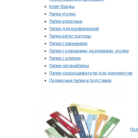
Клип-борды
Папка уголок
Папки адресные
Папки для конференций
Папки регистраторы
Папки с карманами
Папки с клапанами, на резинках, уголки
Папки с клипом
Папки-органайзеры
Папки-скоросшиватели для документов
Подвесные папки и подставки
Скрепкошины и обложки
Мы рекомендуем
Пол