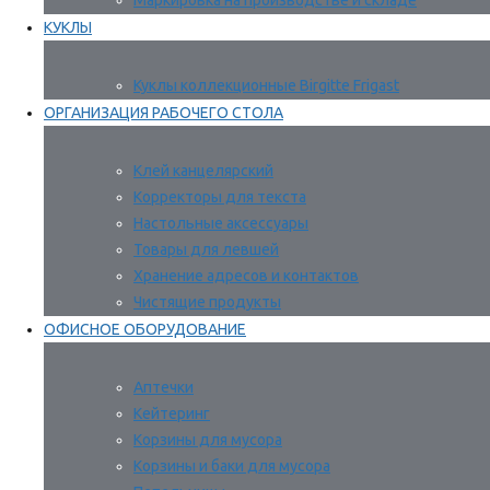
Маркировка на производстве и складе
КУКЛЫ
Куклы коллекционные Birgitte Frigast
ОРГАНИЗАЦИЯ РАБОЧЕГО СТОЛА
Клей канцелярский
Корректоры для текста
Настольные аксессуары
Товары для левшей
Хранение адресов и контактов
Чистящие продукты
ОФИСНОЕ ОБОРУДОВАНИЕ
Аптечки
Кейтеринг
Корзины для мусора
Корзины и баки для мусора