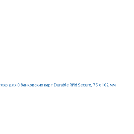
ляр для 8 банковских карт Durable Rfid Secure, 75 х 102 мм