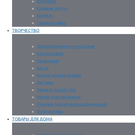
Изоляция
Клейкие ленты
Крепеж
Сварка и пайка
ТВОРЧЕСТВО
Декорирование и рукоделие
Каллиграфия
Карандаши
Кисти
Краски для рисования
Ластики
Лепка и скульптура
Мелки для рисования
Точилки для мелков и карандашей
Фломастеры
ТОВАРЫ ДЛЯ ДОМА