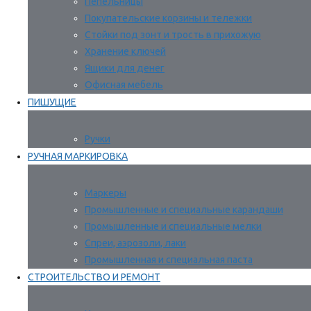
Пепельницы
Покупательские корзины и тележки
Стойки под зонт и трость в прихожую
Хранение ключей
Ящики для денег
Офисная мебель
ПИШУЩИЕ
Ручки
РУЧНАЯ МАРКИРОВКА
Маркеры
Промышленные и специальные карандаши
Промышленные и специальные мелки
Спреи, аэрозоли, лаки
Промышленная и специальная паста
СТРОИТЕЛЬСТВО И РЕМОНТ