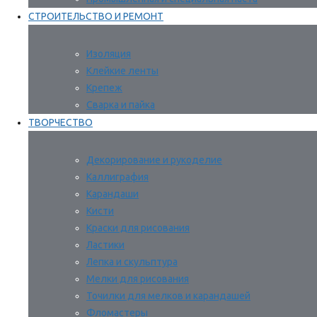
СТРОИТЕЛЬСТВО И РЕМОНТ
Изоляция
Клейкие ленты
Крепеж
Сварка и пайка
ТВОРЧЕСТВО
Декорирование и рукоделие
Каллиграфия
Карандаши
Кисти
Краски для рисования
Ластики
Лепка и скульптура
Мелки для рисования
Точилки для мелков и карандашей
Фломастеры