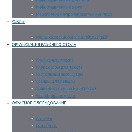
Информационные дисплеи
Информационные рамки
Маркировка на производстве и складе
КУКЛЫ
Куклы коллекционные Birgitte Frigast
ОРГАНИЗАЦИЯ РАБОЧЕГО СТОЛА
Клей канцелярский
Корректоры для текста
Настольные аксессуары
Товары для левшей
Хранение адресов и контактов
Чистящие продукты
ОФИСНОЕ ОБОРУДОВАНИЕ
Аптечки
Кейтеринг