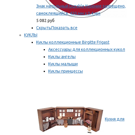
Знак напольный Durable Курение запрещено,
самоклеящийся, 430 мм х 0.4 мм
5 082 руб
Скрыть
Показать все
КУКЛЫ
Куклы коллекционные Birgitte Frigast
Аксессуары для коллекционных кукол
Куклы ангелы
Куклы малыши
Куклы принцессы
Куклы эльфы, гномы и феи
Мы рекомендуем
Кухня для