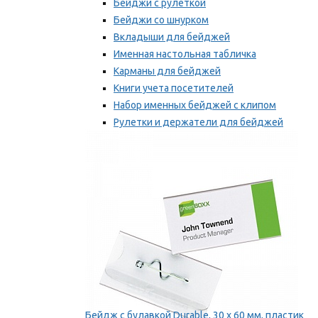
Бейджи с рулеткой
Бейджи со шнурком
Вкладыши для бейджей
Именная настольная табличка
Карманы для бейджей
Книги учета посетителей
Набор именных бейджей с клипом
Рулетки и держатели для бейджей
Самоклеящиеся бейджи
Мы рекомендуем
Бейдж с булавкой Durable, 30 х 60 мм, пластик