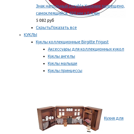
Знак напольный Durable Курение запрещено,
самоклеящийся, 430 мм х 0.4 мм
5 082 руб
Скрыть
Показать все
КУКЛЫ
Куклы коллекционные Birgitte Frigast
Аксессуары для коллекционных кукол
Куклы ангелы
Куклы малыши
Куклы принцессы
Куклы эльфы, гномы и феи
Мы рекомендуем
Кухня для