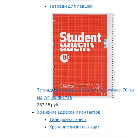
Тетради для левшей
Точилки для левшей
Мы рекомендуем
Тетрадь для левши Brunnen, на пружине, 70 гр/
м2, А4, 80 листов
287.28 руб
Хранение адресов и контактов
Телефонная книга
Хранение визитных карт
Карточки для картотек