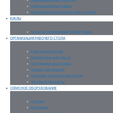
Информационные дисплеи
Информационные рамки
Маркировка на производстве и складе
КУКЛЫ
Куклы коллекционные Birgitte Frigast
ОРГАНИЗАЦИЯ РАБОЧЕГО СТОЛА
Клей канцелярский
Корректоры для текста
Настольные аксессуары
Товары для левшей
Хранение адресов и контактов
Чистящие продукты
ОФИСНОЕ ОБОРУДОВАНИЕ
Аптечки
Кейтеринг