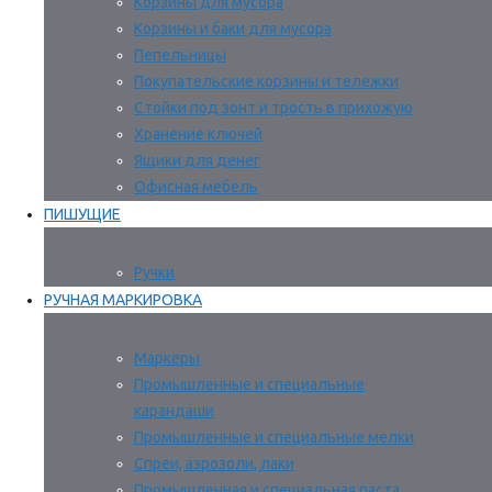
Корзины для мусора
Корзины и баки для мусора
Пепельницы
Покупательские корзины и тележки
Стойки под зонт и трость в прихожую
Хранение ключей
Ящики для денег
Офисная мебель
ПИШУЩИЕ
Ручки
РУЧНАЯ МАРКИРОВКА
Маркеры
Промышленные и специальные
карандаши
Промышленные и специальные мелки
Спреи, аэрозоли, лаки
Промышленная и специальная паста