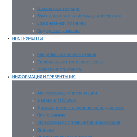
Блокноты и тетради
Бумага, картон и альбомы для рисования
Ежедневники, планинги
Подарочная упаковка
ИНСТРУМЕНТЫ
Канцелярские ножи и лезвия
Специальные степлеры и скобы
Электроинструменты
ИНФОРМАЦИЯ И ПРЕЗЕНТАЦИЯ
Аксессуары для презентации
Дверные таблички
Доски и демонстрационное оборудование
Пиктограммы
Аксессуары для планшетов и мониторов
Бейджи