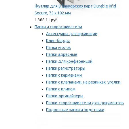
Футляр для 8 банковских карт Durable Rfid
Secure, 75 х 102 мм
1 388.11 руб
Папки и скоросшиватели
Аксессуары для архивации
Клип-борды
Папка уголок
Папки адресные
Папки для конференций
Папки регистраторы
Папки с карманами
Папки с клапанами, на резинках, уголки
Папки с клипом
Папки-органайзеры
Папки-скоросшиватели для документов
Подвесные папки и подставки
Скрепкошины и обложки
Мы рекомендуем