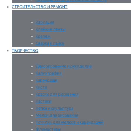
СТРОИТЕЛЬСТВО И РЕМОНТ
Изоляция
Клейкие ленты
Крепеж
Сварка и пайка
ТВОРЧЕСТВО
Декорирование и рукоделие
Каллиграфия
Карандаши
Кисти
Краски для рисования
Ластики
Лепка и скульптура
Мелки для рисования
Точилки для мелков и карандашей
Фломастеры