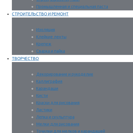
Промышленная и специальная паста
СТРОИТЕЛЬСТВО И РЕМОНТ
Изоляция
Клейкие ленты
Крепеж
Сварка и пайка
ТВОРЧЕСТВО
Декорирование и рукоделие
Каллиграфия
Карандаши
Кисти
Краски для рисования
Ластики
Лепка и скульптура
Мелки для рисования
Точилки для мелков и карандашей