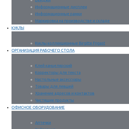
Бейджи
Информационные дисплеи
Информационные рамки
Маркировка на производстве и складе
КУКЛЫ
Куклы коллекционные Birgitte Frigast
ОРГАНИЗАЦИЯ РАБОЧЕГО СТОЛА
Клей канцелярский
Корректоры для текста
Настольные аксессуары
Товары для левшей
Хранение адресов и контактов
Чистящие продукты
ОФИСНОЕ ОБОРУДОВАНИЕ
Аптечки