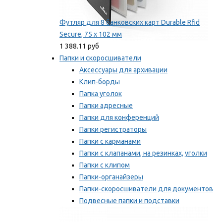
Футляр для 8 банковских карт Durable Rfid
Secure, 75 х 102 мм
1 388.11 руб
Папки и скоросшиватели
Аксессуары для архивации
Клип-борды
Папка уголок
Папки адресные
Папки для конференций
Папки регистраторы
Папки с карманами
Папки с клапанами, на резинках, уголки
Папки с клипом
Папки-органайзеры
Папки-скоросшиватели для документов
Подвесные папки и подставки
Скрепкошины и обложки