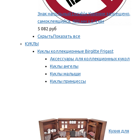
Знак напольный Durable Курение запрещено,
самоклеящийся, 430 мм х 0.4 мм
5 082 руб
Скрыть
Показать все
КУКЛЫ
Куклы коллекционные Birgitte Frigast
Аксессуары для коллекционных кукол
Куклы ангелы
Куклы малыши
Куклы принцессы
Куклы эльфы, гномы и феи
Мы рекомендуем
Кухня для