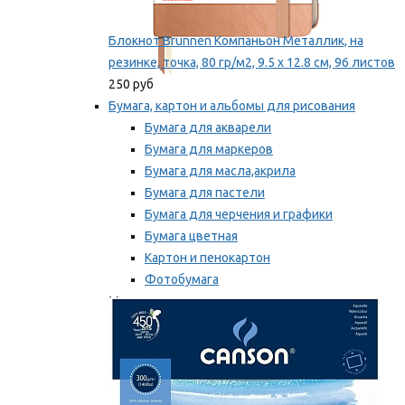
Блокнот Brunnen Компаньон Металлик, на
резинке, точка, 80 гр/м2, 9.5 х 12.8 см, 96 листов
250 руб
Бумага, картон и альбомы для рисования
Бумага для акварели
Бумага для маркеров
Бумага для масла,акрила
Бумага для пастели
Бумага для черчения и графики
Бумага цветная
Картон и пенокартон
Фотобумага
Мы рекомендуем