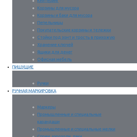
Кейтеринг
Корзины для мусора
Корзины и баки для мусора
Пепельницы
Покупательские корзины и тележки
Стойки под зонт и трость в прихожую
Хранение ключей
Ящики для денег
Офисная мебель
ПИШУЩИЕ
Ручки
РУЧНАЯ МАРКИРОВКА
Маркеры
Промышленные и специальные
карандаши
Промышленные и специальные мелки
Спреи, аэрозоли, лаки