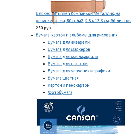
Блокнот Brunnen Компаньон Металлик, на
резинке, точка, 80 гр/м2, 9.5 х 12.8 см, 96 листов
250 руб
Бумага, картон и альбомы для рисования
Бумага для акварели
Бумага для маркеров
Бумага для масла,акрила
Бумага для пастели
Бумага для черчения и графики
Бумага цветная
Картон и пенокартон
Фотобумага
Мы рекомендуем