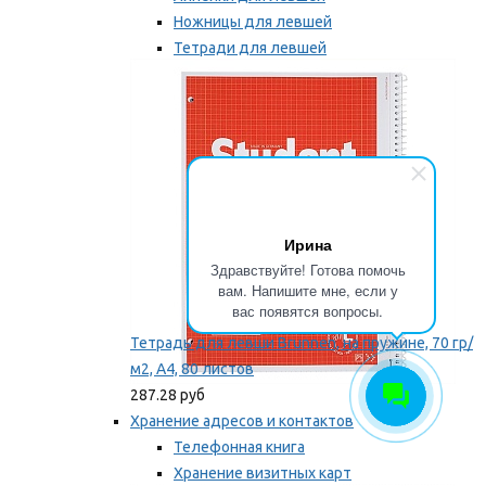
Ножницы для левшей
Тетради для левшей
Точилки для левшей
Мы рекомендуем
Ирина
Здравствуйте! Готова помочь
вам. Напишите мне, если у
вас появятся вопросы.
Тетрадь для левши Brunnen, на пружине, 70 гр/
м2, А4, 80 листов
287.28 руб
Хранение адресов и контактов
Телефонная книга
Хранение визитных карт