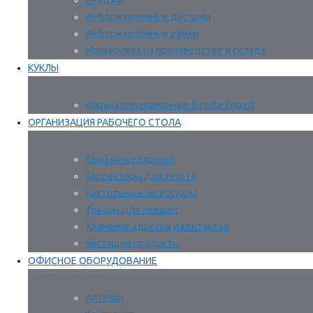
Бейджи
Информационные дисплеи
Информационные рамки
Маркировка на производстве и складе
КУКЛЫ
Куклы коллекционные Birgitte Frigast
ОРГАНИЗАЦИЯ РАБОЧЕГО СТОЛА
Клей канцелярский
Корректоры для текста
Настольные аксессуары
Товары для левшей
Хранение адресов и контактов
Чистящие продукты
ОФИСНОЕ ОБОРУДОВАНИЕ
Аптечки