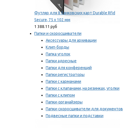
Футляр для 8 банковских карт Durable Rfid
Secure, 75 х 102 мм
1 388.11 руб
Папки и скоросшиватели
Аксессуары для архивации
Клип-борды
Папка уголок
Папки адресные
Папки для конференций
Папки регистраторы
Папки с карманами
Папки с клапанами, на резинках, уголки
Папки с клипом
Папки-органайзеры
Папки-скоросшиватели для документов
Подвесные папки и подставки
Скрепкошины и обложки