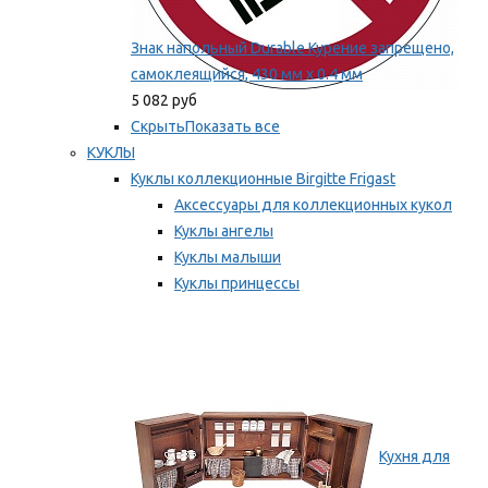
Знак напольный Durable Курение запрещено,
самоклеящийся, 430 мм х 0.4 мм
5 082 руб
Скрыть
Показать все
КУКЛЫ
Куклы коллекционные Birgitte Frigast
Аксессуары для коллекционных кукол
Куклы ангелы
Куклы малыши
Куклы принцессы
Куклы эльфы, гномы и феи
Мы рекомендуем
Кухня для