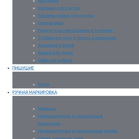
Кейтеринг
Корзины для мусора
Корзины и баки для мусора
Пепельницы
Покупательские корзины и тележки
Стойки под зонт и трость в прихожую
Хранение ключей
Ящики для денег
Офисная мебель
ПИШУЩИЕ
Ручки
РУЧНАЯ МАРКИРОВКА
Маркеры
Промышленные и специальные
карандаши
Промышленные и специальные мелки
Спреи, аэрозоли, лаки