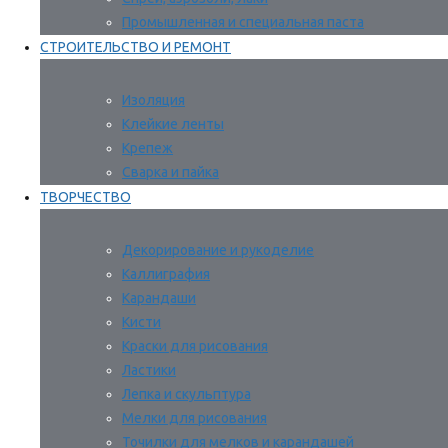
Промышленная и специальная паста
СТРОИТЕЛЬСТВО И РЕМОНТ
Изоляция
Клейкие ленты
Крепеж
Сварка и пайка
ТВОРЧЕСТВО
Декорирование и рукоделие
Каллиграфия
Карандаши
Кисти
Краски для рисования
Ластики
Лепка и скульптура
Мелки для рисования
Точилки для мелков и карандашей