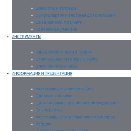
Блокноты и тетради
Бумага, картон и альбомы для рисования
Ежедневники, планинги
Подарочная упаковка
ИНСТРУМЕНТЫ
Канцелярские ножи и лезвия
Специальные степлеры и скобы
Электроинструменты
ИНФОРМАЦИЯ И ПРЕЗЕНТАЦИЯ
Аксессуары для презентации
Дверные таблички
Доски и демонстрационное оборудование
Пиктограммы
Аксессуары для планшетов и мониторов
Бейджи