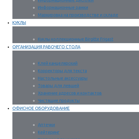
Информационные дисплеи
Информационные рамки
Маркировка на производстве и складе
КУКЛЫ
Куклы коллекционные Birgitte Frigast
ОРГАНИЗАЦИЯ РАБОЧЕГО СТОЛА
Клей канцелярский
Корректоры для текста
Настольные аксессуары
Товары для левшей
Хранение адресов и контактов
Чистящие продукты
ОФИСНОЕ ОБОРУДОВАНИЕ
Аптечки
Кейтеринг