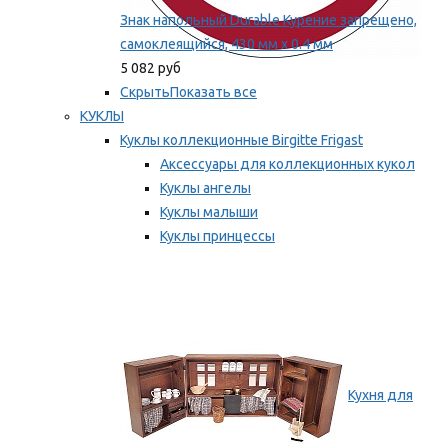
Знак напольный Durable Курение запрещено,
самоклеящийся, 430 мм х 0.4 мм
5 082 руб
Скрыть
Показать все
КУКЛЫ
Куклы коллекционные Birgitte Frigast
Аксессуары для коллекционных кукол
Куклы ангелы
Куклы малыши
Куклы принцессы
Куклы эльфы, гномы и феи
Мы рекомендуем
Кухня для