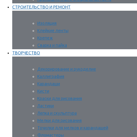
СТРОИТЕЛЬСТВО И РЕМОНТ
Изоляция
Клейкие ленты
Крепеж
Сварка и пайка
ТВОРЧЕСТВО
Декорирование и рукоделие
Каллиграфия
Карандаши
Кисти
Краски для рисования
Ластики
Лепка и скульптура
Мелки для рисования
Точилки для мелков и карандашей
Фломастеры