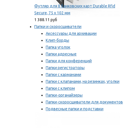
Футляр для 8 банковских карт Durable Rfid
Secure, 75 х 102 мм
1 388.11 руб
Папки и скоросшиватели
Аксессуары для архивации
Клип-борды
Папка уголок
Папки адресные
Папки для конференций
Папки регистраторы
Папки с карманами
Папки с клапанами, на резинках, уголки
Папки с клипом
Папки-органайзеры
Папки-скоросшиватели для документов
Подвесные папки и подставки
Скрепкошины и обложки
Мы рекомендуем