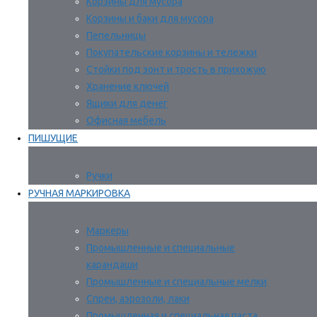
Корзины для мусора
Корзины и баки для мусора
Пепельницы
Покупательские корзины и тележки
Стойки под зонт и трость в прихожую
Хранение ключей
Ящики для денег
Офисная мебель
ПИШУЩИЕ
Ручки
РУЧНАЯ МАРКИРОВКА
Маркеры
Промышленные и специальные
карандаши
Промышленные и специальные мелки
Спреи, аэрозоли, лаки
Промышленная и специальная паста