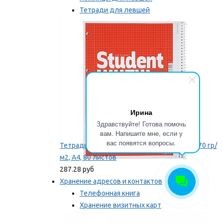
Тетради для левшей
Точилки для левшей
Мы рекомендуем
Ирина
Здравствуйте! Готова помочь
вам. Напишите мне, если у
вас появятся вопросы.
Тетрадь для левши Brunnen, на пружине, 70 гр/
м2, А4, 80 листов
287.28 руб
Хранение адресов и контактов
Телефонная книга
Хранение визитных карт
Карточки для картотек