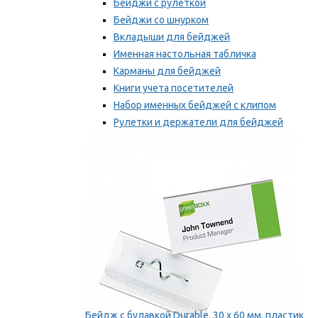
Бейджи с рулеткой
Бейджи со шнурком
Вкладыши для бейджей
Именная настольная табличка
Карманы для бейджей
Книги учета посетителей
Набор именных бейджей с клипом
Рулетки и держатели для бейджей
Самоклеящиеся бейджи
Мы рекомендуем
Бейдж с булавкой Durable, 30 х 60 мм, пластик