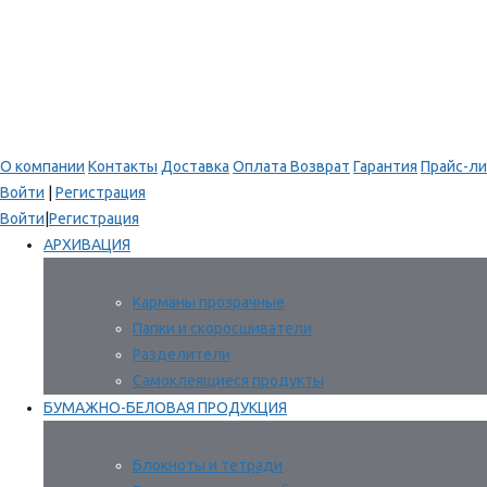
О компании
Контакты
Доставка
Оплата
Возврат
Гарантия
Прайс-ли
Войти
|
Регистрация
Войти
|
Регистрация
АРХИВАЦИЯ
Карманы прозрачные
Папки и скоросшиватели
Разделители
Самоклеящиеся продукты
БУМАЖНО-БЕЛОВАЯ ПРОДУКЦИЯ
Блокноты и тетради