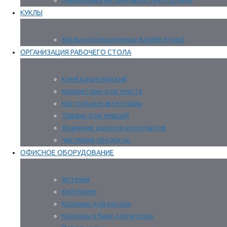
Маркировка на производстве и складе
КУКЛЫ
Куклы коллекционные Birgitte Frigast
ОРГАНИЗАЦИЯ РАБОЧЕГО СТОЛА
Клей канцелярский
Корректоры для текста
Настольные аксессуары
Товары для левшей
Хранение адресов и контактов
Чистящие продукты
ОФИСНОЕ ОБОРУДОВАНИЕ
Аптечки
Кейтеринг
Корзины для мусора
Корзины и баки для мусора