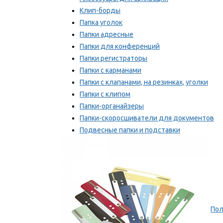
Клип-борды
Папка уголок
Папки адресные
Папки для конференций
Папки регистраторы
Папки с карманами
Папки с клапанами, на резинках, уголки
Папки с клипом
Папки-органайзеры
Папки-скоросшиватели для документов
Подвесные папки и подставки
Скрепкошины и обложки
Мы рекомендуем
Пол