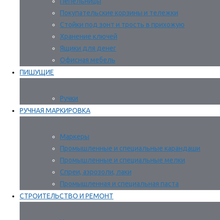
Пепельницы
Покупательские корзины и тележки
Стойки под зонт и трость в прихожую
Хранение ключей
Ящики для денег
Офисная мебель
ПИШУЩИЕ
Ручки
РУЧНАЯ МАРКИРОВКА
Маркеры
Промышленные и специальные карандаши
Промышленные и специальные мелки
Спреи, аэрозоли, лаки
Промышленная и специальная паста
СТРОИТЕЛЬСТВО И РЕМОНТ