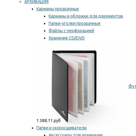
АРХИВАЦИЯ
Карманы прозрачные
Карманы и обложки для документов
Папки-уголки прозрачные
Файлы с перфорацией
Хранение CD/DVD
Хранение карт памяти/дискет
Мы рекомендуем
Фут
1 388.11 руб
Папки и скоросшиватели
Аксессуары для архивации