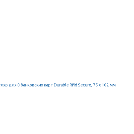
ляр для 8 банковских карт Durable Rfid Secure, 75 х 102 мм