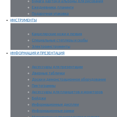
Бумага, картон и альбомы для рисования
Ежедневники, планинги
Подарочная упаковка
ИНСТРУМЕНТЫ
Канцелярские ножи и лезвия
Специальные степлеры и скобы
Электроинструменты
ИНФОРМАЦИЯ И ПРЕЗЕНТАЦИЯ
Аксессуары для презентации
Дверные таблички
Доски и демонстрационное оборудование
Пиктограммы
Аксессуары для планшетов и мониторов
Бейджи
Информационные дисплеи
Информационные рамки