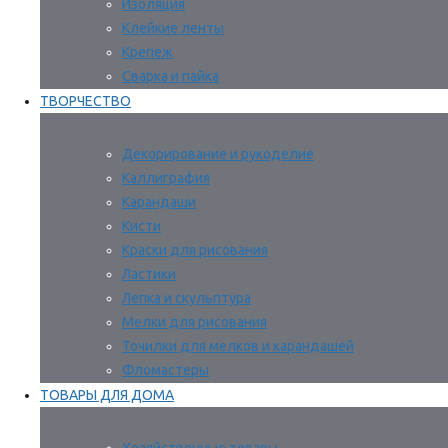
Изоляция
Клейкие ленты
Крепеж
Сварка и пайка
ТВОРЧЕСТВО
Декорирование и рукоделие
Каллиграфия
Карандаши
Кисти
Краски для рисования
Ластики
Лепка и скульптура
Мелки для рисования
Точилки для мелков и карандашей
Фломастеры
ТОВАРЫ ДЛЯ ДОМА