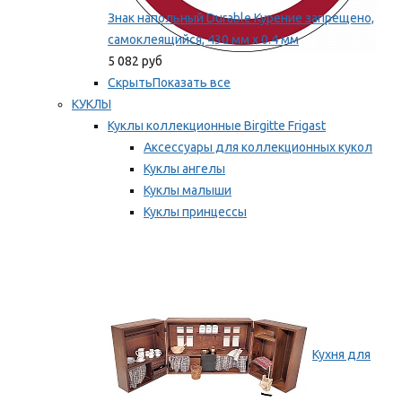
Знак напольный Durable Курение запрещено,
самоклеящийся, 430 мм х 0.4 мм
5 082 руб
Скрыть
Показать все
КУКЛЫ
Куклы коллекционные Birgitte Frigast
Аксессуары для коллекционных кукол
Куклы ангелы
Куклы малыши
Куклы принцессы
Куклы эльфы, гномы и феи
Мы рекомендуем
Кухня для