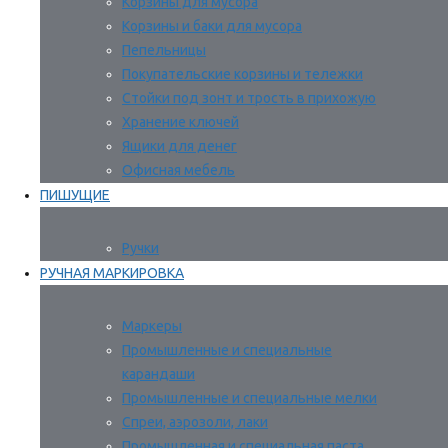
Корзины для мусора
Корзины и баки для мусора
Пепельницы
Покупательские корзины и тележки
Стойки под зонт и трость в прихожую
Хранение ключей
Ящики для денег
Офисная мебель
ПИШУЩИЕ
Ручки
РУЧНАЯ МАРКИРОВКА
Маркеры
Промышленные и специальные
карандаши
Промышленные и специальные мелки
Спреи, аэрозоли, лаки
Промышленная и специальная паста