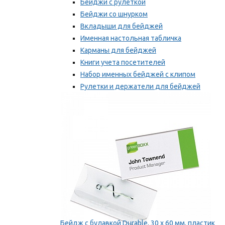
Бейджи с рулеткой
Бейджи со шнурком
Вкладыши для бейджей
Именная настольная табличка
Карманы для бейджей
Книги учета посетителей
Набор именных бейджей с клипом
Рулетки и держатели для бейджей
Самоклеящиеся бейджи
Мы рекомендуем
Бейдж с булавкой Durable, 30 х 60 мм, пластик