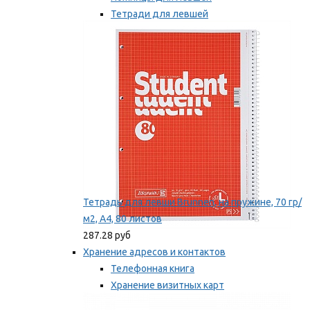
Тетради для левшей
Точилки для левшей
Мы рекомендуем
Тетрадь для левши Brunnen, на пружине, 70 гр/
м2, А4, 80 листов
287.28 руб
Хранение адресов и контактов
Телефонная книга
Хранение визитных карт
Карточки для картотек