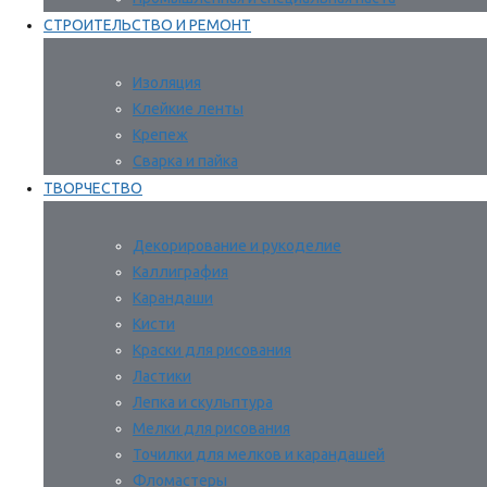
СТРОИТЕЛЬСТВО И РЕМОНТ
Изоляция
Клейкие ленты
Крепеж
Сварка и пайка
ТВОРЧЕСТВО
Декорирование и рукоделие
Каллиграфия
Карандаши
Кисти
Краски для рисования
Ластики
Лепка и скульптура
Мелки для рисования
Точилки для мелков и карандашей
Фломастеры