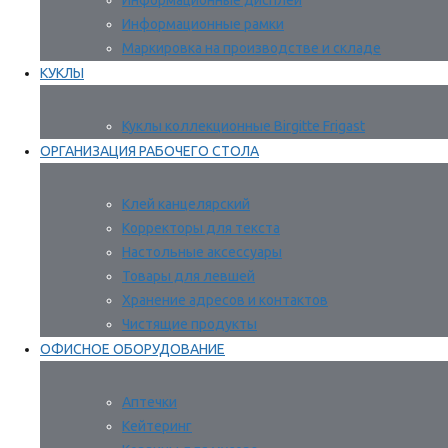
Информационные дисплеи
Информационные рамки
Маркировка на производстве и складе
КУКЛЫ
Куклы коллекционные Birgitte Frigast
ОРГАНИЗАЦИЯ РАБОЧЕГО СТОЛА
Клей канцелярский
Корректоры для текста
Настольные аксессуары
Товары для левшей
Хранение адресов и контактов
Чистящие продукты
ОФИСНОЕ ОБОРУДОВАНИЕ
Аптечки
Кейтеринг