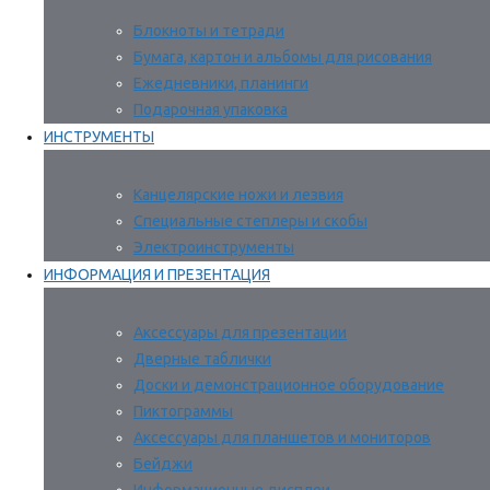
Блокноты и тетради
Бумага, картон и альбомы для рисования
Ежедневники, планинги
Подарочная упаковка
ИНСТРУМЕНТЫ
Канцелярские ножи и лезвия
Специальные степлеры и скобы
Электроинструменты
ИНФОРМАЦИЯ И ПРЕЗЕНТАЦИЯ
Аксессуары для презентации
Дверные таблички
Доски и демонстрационное оборудование
Пиктограммы
Аксессуары для планшетов и мониторов
Бейджи