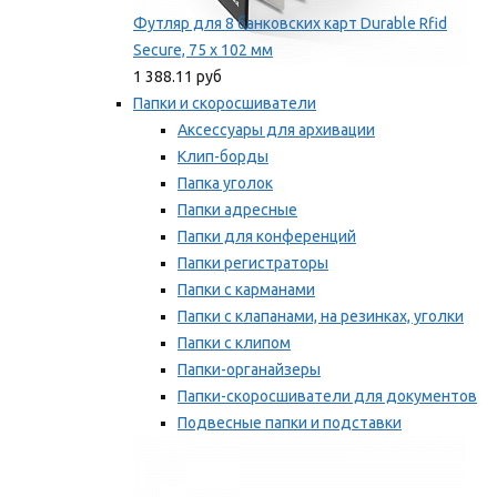
Футляр для 8 банковских карт Durable Rfid
Secure, 75 х 102 мм
1 388.11 руб
Папки и скоросшиватели
Аксессуары для архивации
Клип-борды
Папка уголок
Папки адресные
Папки для конференций
Папки регистраторы
Папки с карманами
Папки с клапанами, на резинках, уголки
Папки с клипом
Папки-органайзеры
Папки-скоросшиватели для документов
Подвесные папки и подставки
Скрепкошины и обложки
Мы рекомендуем