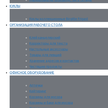
Маркировка на производстве и складе
КУКЛЫ
Куклы коллекционные Birgitte Frigast
ОРГАНИЗАЦИЯ РАБОЧЕГО СТОЛА
Клей канцелярский
Корректоры для текста
Настольные аксессуары
Товары для левшей
Хранение адресов и контактов
Чистящие продукты
ОФИСНОЕ ОБОРУДОВАНИЕ
Аптечки
Кейтеринг
Корзины для мусора
Корзины и баки для мусора