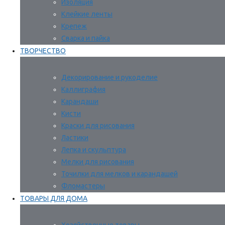
Изоляция
Клейкие ленты
Крепеж
Сварка и пайка
ТВОРЧЕСТВО
Декорирование и рукоделие
Каллиграфия
Карандаши
Кисти
Краски для рисования
Ластики
Лепка и скульптура
Мелки для рисования
Точилки для мелков и карандашей
Фломастеры
ТОВАРЫ ДЛЯ ДОМА