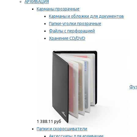
АРХИВАЦИЯ
Карманы прозрачные
Карманы и обложки для документов
Папки-уголки прозрачные
Файлы с перфорацией
Хранение CD/DVD
Хранение карт памяти/дискет
Мы рекомендуем
Фут
1 388.11 руб
Папки и скоросшиватели
Аксессуары для архивации