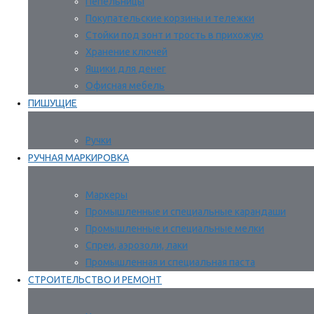
Пепельницы
Покупательские корзины и тележки
Стойки под зонт и трость в прихожую
Хранение ключей
Ящики для денег
Офисная мебель
ПИШУЩИЕ
Ручки
РУЧНАЯ МАРКИРОВКА
Маркеры
Промышленные и специальные карандаши
Промышленные и специальные мелки
Спреи, аэрозоли, лаки
Промышленная и специальная паста
СТРОИТЕЛЬСТВО И РЕМОНТ