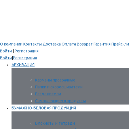
О компании
Контакты
Доставка
Оплата
Возврат
Гарантия
Прайс-ли
Войти
|
Регистрация
Войти
|
Регистрация
АРХИВАЦИЯ
Карманы прозрачные
Папки и скоросшиватели
Разделители
Самоклеящиеся продукты
БУМАЖНО-БЕЛОВАЯ ПРОДУКЦИЯ
Блокноты и тетради