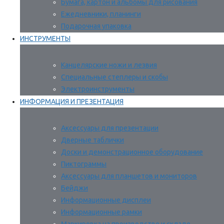
Бумага, картон и альбомы для рисования
Ежедневники, планинги
Подарочная упаковка
ИНСТРУМЕНТЫ
Канцелярские ножи и лезвия
Специальные степлеры и скобы
Электроинструменты
ИНФОРМАЦИЯ И ПРЕЗЕНТАЦИЯ
Аксессуары для презентации
Дверные таблички
Доски и демонстрационное оборудование
Пиктограммы
Аксессуары для планшетов и мониторов
Бейджи
Информационные дисплеи
Информационные рамки