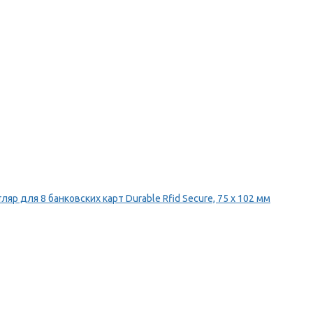
ляр для 8 банковских карт Durable Rfid Secure, 75 х 102 мм