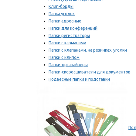
Клип-борды
Папка уголок
Папки адресные
Папки для конференций
Папки регистраторы
Папки с карманами
Папки с клапанами, на резинках, уголки
Папки с клипом
Папки-органайзеры
Папки-скоросшиватели для документов
Подвесные папки и подставки
Скрепкошины и обложки
Мы рекомендуем
Пол