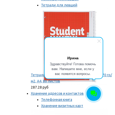
Тетради для левшей
Точилки для левшей
Мы рекомендуем
Ирина
Здравствуйте! Готова помочь
вам. Напишите мне, если у
вас появятся вопросы.
Тетрадь для левши Brunnen, на пружине, 70 гр/
м2, А4, 80 листов
287.28 руб
Хранение адресов и контактов
Телефонная книга
Хранение визитных карт
Карточки для картотек