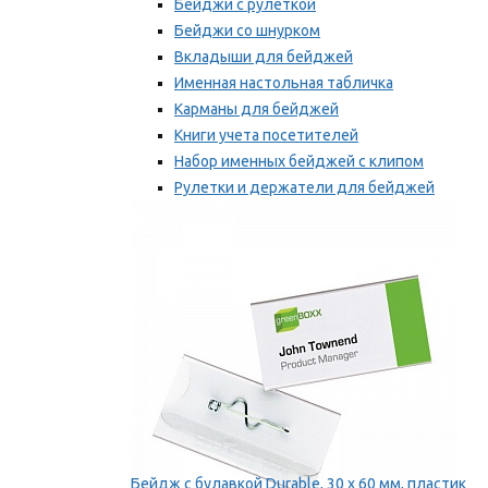
Бейджи с рулеткой
Бейджи со шнурком
Вкладыши для бейджей
Именная настольная табличка
Карманы для бейджей
Книги учета посетителей
Набор именных бейджей с клипом
Рулетки и держатели для бейджей
Самоклеящиеся бейджи
Мы рекомендуем
Бейдж с булавкой Durable, 30 х 60 мм, пластик