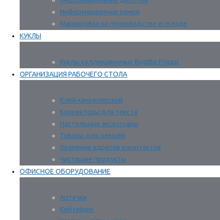
Информационные дисплеи
Информационные рамки
Маркировка на производстве и складе
КУКЛЫ
Куклы коллекционные Birgitte Frigast
ОРГАНИЗАЦИЯ РАБОЧЕГО СТОЛА
Клей канцелярский
Корректоры для текста
Настольные аксессуары
Товары для левшей
Хранение адресов и контактов
Чистящие продукты
ОФИСНОЕ ОБОРУДОВАНИЕ
Аптечки
Кейтеринг