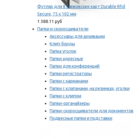
Футляр для 8 банковских карт Durable Rfid
Secure, 75 х 102 мм
1 388.11 руб
Папки и скоросшиватели
Аксессуары для архивации
Клип-борды
Папка уголок
Папки адресные
Папки для конференций
Папки регистраторы
Папки с карманами
Папки с клапанами, на резинках, уголки
Папки с клипом
Папки-органайзеры
Папки-скоросшиватели для документов
Подвесные папки и подставки
Скрепкошины и обложки
Мы рекомендуем