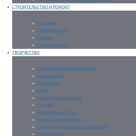
СТРОИТЕЛЬСТВО И РЕМОНТ
Изоляция
Клейкие ленты
Крепеж
Сварка и пайка
ТВОРЧЕСТВО
Декорирование и рукоделие
Каллиграфия
Карандаши
Кисти
Краски для рисования
Ластики
Лепка и скульптура
Мелки для рисования
Точилки для мелков и карандашей
Фломастеры