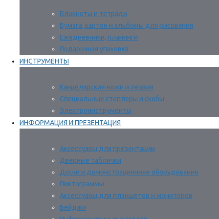
Блокноты и тетради
Бумага, картон и альбомы для рисования
Ежедневники, планинги
Подарочная упаковка
ИНСТРУМЕНТЫ
Канцелярские ножи и лезвия
Специальные степлеры и скобы
Электроинструменты
ИНФОРМАЦИЯ И ПРЕЗЕНТАЦИЯ
Аксессуары для презентации
Дверные таблички
Доски и демонстрационное оборудование
Пиктограммы
Аксессуары для планшетов и мониторов
Бейджи