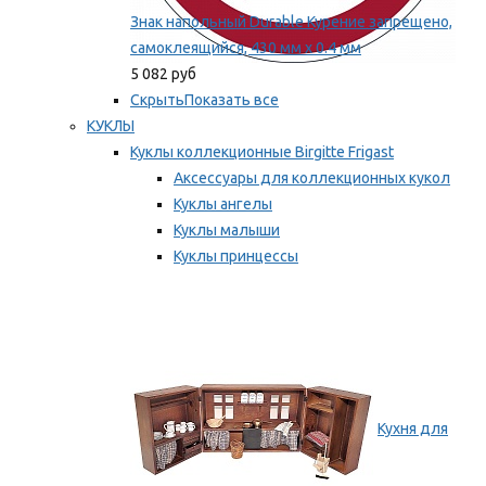
Знак напольный Durable Курение запрещено,
самоклеящийся, 430 мм х 0.4 мм
5 082 руб
Скрыть
Показать все
КУКЛЫ
Куклы коллекционные Birgitte Frigast
Аксессуары для коллекционных кукол
Куклы ангелы
Куклы малыши
Куклы принцессы
Куклы эльфы, гномы и феи
Мы рекомендуем
Кухня для