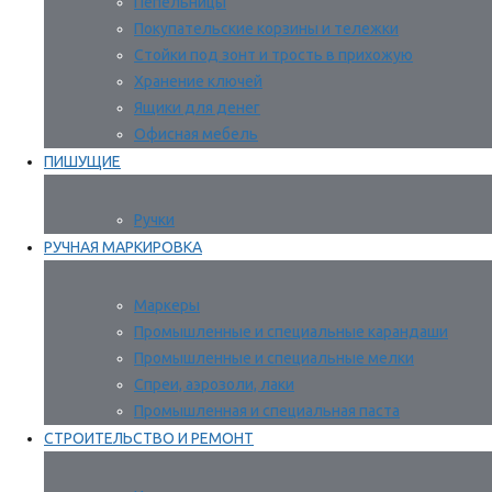
Пепельницы
Покупательские корзины и тележки
Стойки под зонт и трость в прихожую
Хранение ключей
Ящики для денег
Офисная мебель
ПИШУЩИЕ
Ручки
РУЧНАЯ МАРКИРОВКА
Маркеры
Промышленные и специальные карандаши
Промышленные и специальные мелки
Спреи, аэрозоли, лаки
Промышленная и специальная паста
СТРОИТЕЛЬСТВО И РЕМОНТ