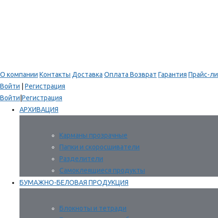
О компании
Контакты
Доставка
Оплата
Возврат
Гарантия
Прайс-ли
Войти
|
Регистрация
Войти
|
Регистрация
АРХИВАЦИЯ
Карманы прозрачные
Папки и скоросшиватели
Разделители
Самоклеящиеся продукты
БУМАЖНО-БЕЛОВАЯ ПРОДУКЦИЯ
Блокноты и тетради