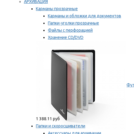
АРХИВАЦИЯ
Карманы прозрачные
Карманы и обложки для документов
Папки-уголки прозрачные
Файлы с перфорацией
Хранение CD/DVD
Хранение карт памяти/дискет
Мы рекомендуем
Фут
1 388.11 руб
Папки и скоросшиватели
Аксессуары для архивации