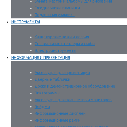
Бумага, картон и альбомы для рисования
Ежедневники, планинги
Подарочная упаковка
ИНСТРУМЕНТЫ
Канцелярские ножи и лезвия
Специальные степлеры и скобы
Электроинструменты
ИНФОРМАЦИЯ И ПРЕЗЕНТАЦИЯ
Аксессуары для презентации
Дверные таблички
Доски и демонстрационное оборудование
Пиктограммы
Аксессуары для планшетов и мониторов
Бейджи
Информационные дисплеи
Информационные рамки