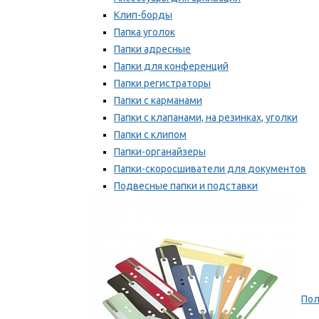
Клип-борды
Папка уголок
Папки адресные
Папки для конференций
Папки регистраторы
Папки с карманами
Папки с клапанами, на резинках, уголки
Папки с клипом
Папки-органайзеры
Папки-скоросшиватели для документов
Подвесные папки и подставки
Скрепкошины и обложки
Мы рекомендуем
Пол