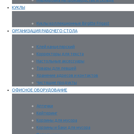
Маркировка на производстве и складе
КУКЛЫ
Куклы коллекционные Birgitte Frigast
ОРГАНИЗАЦИЯ РАБОЧЕГО СТОЛА
Клей канцелярский
Корректоры для текста
Настольные аксессуары
Товары для левшей
Хранение адресов и контактов
Чистящие продукты
ОФИСНОЕ ОБОРУДОВАНИЕ
Аптечки
Кейтеринг
Корзины для мусора
Корзины и баки для мусора