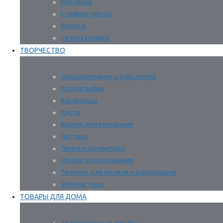
Изоляция
Клейкие ленты
Крепеж
Сварка и пайка
ТВОРЧЕСТВО
Декорирование и рукоделие
Каллиграфия
Карандаши
Кисти
Краски для рисования
Ластики
Лепка и скульптура
Мелки для рисования
Точилки для мелков и карандашей
Фломастеры
ТОВАРЫ ДЛЯ ДОМА