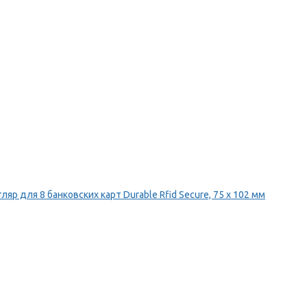
ляр для 8 банковских карт Durable Rfid Secure, 75 х 102 мм