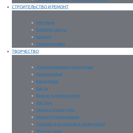
СТРОИТЕЛЬСТВО И РЕМОНТ
Изоляция
Клейкие ленты
Крепеж
Сварка и пайка
ТВОРЧЕСТВО
Декорирование и рукоделие
Каллиграфия
Карандаши
Кисти
Краски для рисования
Ластики
Лепка и скульптура
Мелки для рисования
Точилки для мелков и карандашей
Фломастеры