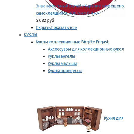
Знак напольный Durable Курение запрещено,
самоклеящийся, 430 мм х 0.4 мм
5 082 руб
Скрыть
Показать все
КУКЛЫ
Куклы коллекционные Birgitte Frigast
Аксессуары для коллекционных кукол
Куклы ангелы
Куклы малыши
Куклы принцессы
Куклы эльфы, гномы и феи
Мы рекомендуем
Кухня для