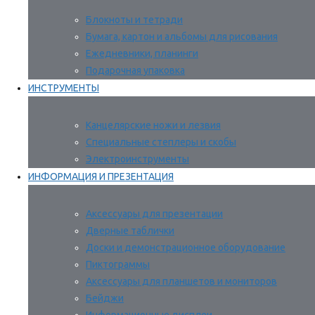
Блокноты и тетради
Бумага, картон и альбомы для рисования
Ежедневники, планинги
Подарочная упаковка
ИНСТРУМЕНТЫ
Канцелярские ножи и лезвия
Специальные степлеры и скобы
Электроинструменты
ИНФОРМАЦИЯ И ПРЕЗЕНТАЦИЯ
Аксессуары для презентации
Дверные таблички
Доски и демонстрационное оборудование
Пиктограммы
Аксессуары для планшетов и мониторов
Бейджи