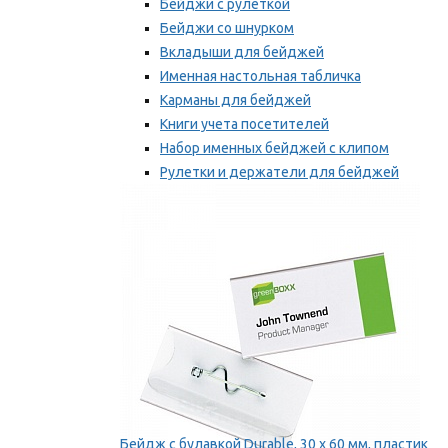
Бейджи с рулеткой
Бейджи со шнурком
Вкладыши для бейджей
Именная настольная табличка
Карманы для бейджей
Книги учета посетителей
Набор именных бейджей с клипом
Рулетки и держатели для бейджей
Самоклеящиеся бейджи
Мы рекомендуем
Бейдж с булавкой Durable, 30 х 60 мм, пластик