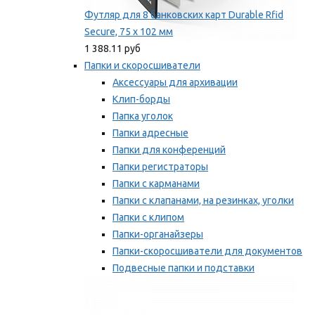
Футляр для 8 банковских карт Durable Rfid
Secure, 75 х 102 мм
1 388.11 руб
Папки и скоросшиватели
Аксессуары для архивации
Клип-борды
Папка уголок
Папки адресные
Папки для конференций
Папки регистраторы
Папки с карманами
Папки с клапанами, на резинках, уголки
Папки с клипом
Папки-органайзеры
Папки-скоросшиватели для документов
Подвесные папки и подставки
Скрепкошины и обложки
Мы рекомендуем