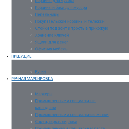
Корзины для мусора
Корзины и баки для мусора
Пепельницы
Покупательские корзины и тележки
Стойки под зонт и трость в прихожую
Хранение ключей
Ящики для денег
Офисная мебель
ПИШУЩИЕ
Ручки
РУЧНАЯ МАРКИРОВКА
Маркеры
Промышленные и специальные
карандаши
Промышленные и специальные мелки
Спреи, аэрозоли, лаки
Промышленная и специальная паста