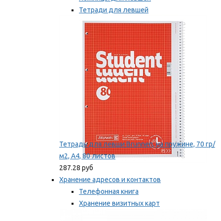
Тетради для левшей
Точилки для левшей
Мы рекомендуем
Тетрадь для левши Brunnen, на пружине, 70 гр/
м2, А4, 80 листов
287.28 руб
Хранение адресов и контактов
Телефонная книга
Хранение визитных карт
Карточки для картотек