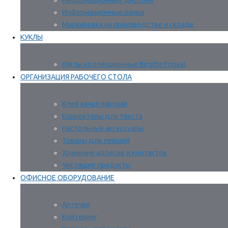
Информационные дисплеи
Информационные рамки
Маркировка на производстве и складе
КУКЛЫ
Куклы коллекционные Birgitte Frigast
ОРГАНИЗАЦИЯ РАБОЧЕГО СТОЛА
Клей канцелярский
Корректоры для текста
Настольные аксессуары
Товары для левшей
Хранение адресов и контактов
Чистящие продукты
ОФИСНОЕ ОБОРУДОВАНИЕ
Аптечки
Кейтеринг