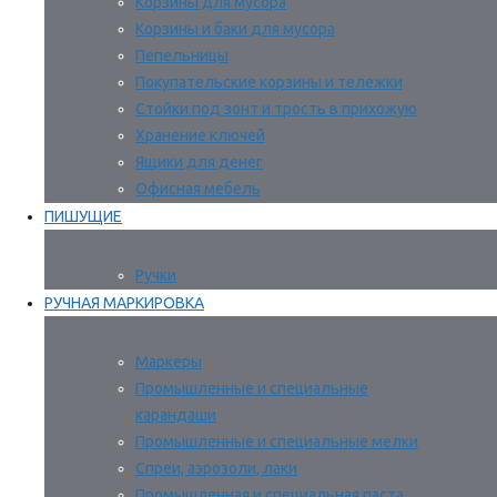
Корзины для мусора
Корзины и баки для мусора
Пепельницы
Покупательские корзины и тележки
Стойки под зонт и трость в прихожую
Хранение ключей
Ящики для денег
Офисная мебель
ПИШУЩИЕ
Ручки
РУЧНАЯ МАРКИРОВКА
Маркеры
Промышленные и специальные
карандаши
Промышленные и специальные мелки
Спреи, аэрозоли, лаки
Промышленная и специальная паста