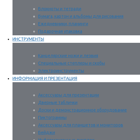
Блокноты и тетради
Бумага, картон и альбомы для рисования
Ежедневники, планинги
Подарочная упаковка
ИНСТРУМЕНТЫ
Канцелярские ножи и лезвия
Специальные степлеры и скобы
Электроинструменты
ИНФОРМАЦИЯ И ПРЕЗЕНТАЦИЯ
Аксессуары для презентации
Дверные таблички
Доски и демонстрационное оборудование
Пиктограммы
Аксессуары для планшетов и мониторов
Бейджи