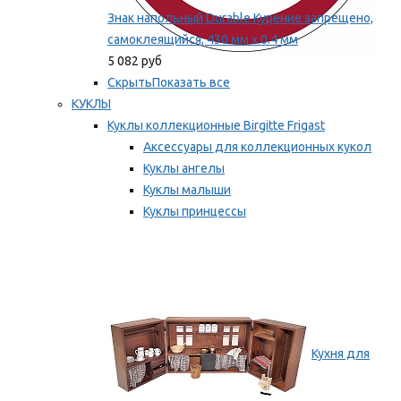
Знак напольный Durable Курение запрещено,
самоклеящийся, 430 мм х 0.4 мм
5 082 руб
Скрыть
Показать все
КУКЛЫ
Куклы коллекционные Birgitte Frigast
Аксессуары для коллекционных кукол
Куклы ангелы
Куклы малыши
Куклы принцессы
Куклы эльфы, гномы и феи
Мы рекомендуем
Кухня для