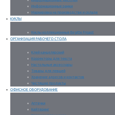
Информационные дисплеи
Информационные рамки
Маркировка на производстве и складе
КУКЛЫ
Куклы коллекционные Birgitte Frigast
ОРГАНИЗАЦИЯ РАБОЧЕГО СТОЛА
Клей канцелярский
Корректоры для текста
Настольные аксессуары
Товары для левшей
Хранение адресов и контактов
Чистящие продукты
ОФИСНОЕ ОБОРУДОВАНИЕ
Аптечки
Кейтеринг