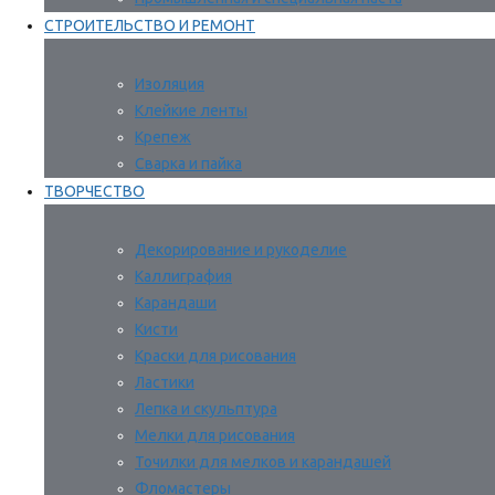
СТРОИТЕЛЬСТВО И РЕМОНТ
Изоляция
Клейкие ленты
Крепеж
Сварка и пайка
ТВОРЧЕСТВО
Декорирование и рукоделие
Каллиграфия
Карандаши
Кисти
Краски для рисования
Ластики
Лепка и скульптура
Мелки для рисования
Точилки для мелков и карандашей
Фломастеры