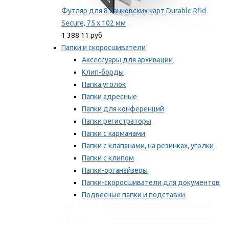
Футляр для 8 банковских карт Durable Rfid
Secure, 75 х 102 мм
1 388.11 руб
Папки и скоросшиватели
Аксессуары для архивации
Клип-борды
Папка уголок
Папки адресные
Папки для конференций
Папки регистраторы
Папки с карманами
Папки с клапанами, на резинках, уголки
Папки с клипом
Папки-органайзеры
Папки-скоросшиватели для документов
Подвесные папки и подставки
Скрепкошины и обложки
Мы рекомендуем