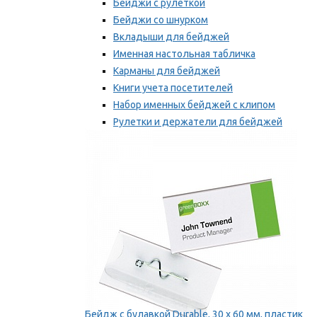
Бейджи с рулеткой
Бейджи со шнурком
Вкладыши для бейджей
Именная настольная табличка
Карманы для бейджей
Книги учета посетителей
Набор именных бейджей с клипом
Рулетки и держатели для бейджей
Самоклеящиеся бейджи
Мы рекомендуем
Бейдж с булавкой Durable, 30 х 60 мм, пластик