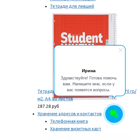
Тетради для левшей
Точилки для левшей
Мы рекомендуем
Ирина
Здравствуйте! Готова помочь
вам. Напишите мне, если у
вас появятся вопросы.
Тетрадь для левши Brunnen, на пружине, 70 гр/
м2, А4, 80 листов
287.28 руб
Хранение адресов и контактов
Телефонная книга
Хранение визитных карт
Карточки для картотек