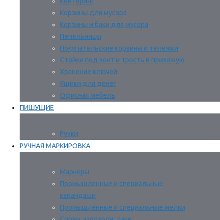
Кейтеринг
Корзины для мусора
Корзины и баки для мусора
Пепельницы
Покупательские корзины и тележки
Стойки под зонт и трость в прихожую
Хранение ключей
Ящики для денег
Офисная мебель
ПИШУЩИЕ
Ручки
РУЧНАЯ МАРКИРОВКА
Маркеры
Промышленные и специальные
карандаши
Промышленные и специальные мелки
Спреи, аэрозоли, лаки