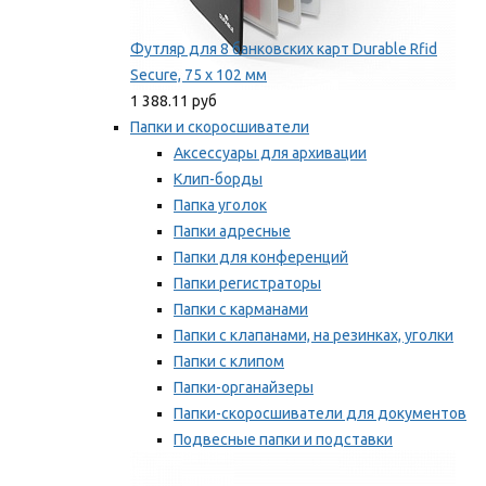
Футляр для 8 банковских карт Durable Rfid
Secure, 75 х 102 мм
1 388.11 руб
Папки и скоросшиватели
Аксессуары для архивации
Клип-борды
Папка уголок
Папки адресные
Папки для конференций
Папки регистраторы
Папки с карманами
Папки с клапанами, на резинках, уголки
Папки с клипом
Папки-органайзеры
Папки-скоросшиватели для документов
Подвесные папки и подставки
Скрепкошины и обложки