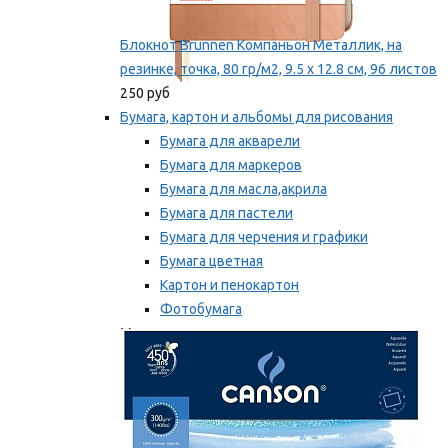
Блокнот Brunnen Компаньон Металлик, на
резинке, точка, 80 гр/м2, 9.5 х 12.8 см, 96 листов
250 руб
Бумага, картон и альбомы для рисования
Бумага для акварели
Бумага для маркеров
Бумага для масла,акрила
Бумага для пастели
Бумага для черчения и графики
Бумага цветная
Картон и пенокартон
Фотобумага
Мы рекомендуем