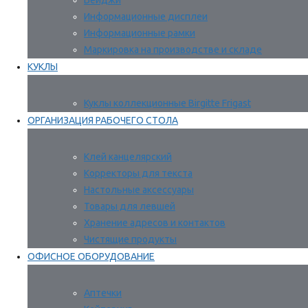
Бейджи
Информационные дисплеи
Информационные рамки
Маркировка на производстве и складе
КУКЛЫ
Куклы коллекционные Birgitte Frigast
ОРГАНИЗАЦИЯ РАБОЧЕГО СТОЛА
Клей канцелярский
Корректоры для текста
Настольные аксессуары
Товары для левшей
Хранение адресов и контактов
Чистящие продукты
ОФИСНОЕ ОБОРУДОВАНИЕ
Аптечки