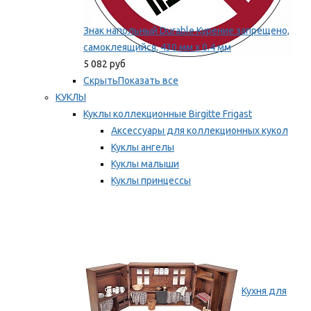
Знак напольный Durable Курение запрещено,
самоклеящийся, 430 мм х 0.4 мм
5 082 руб
Скрыть
Показать все
КУКЛЫ
Куклы коллекционные Birgitte Frigast
Аксессуары для коллекционных кукол
Куклы ангелы
Куклы малыши
Куклы принцессы
Куклы эльфы, гномы и феи
Мы рекомендуем
Кухня для