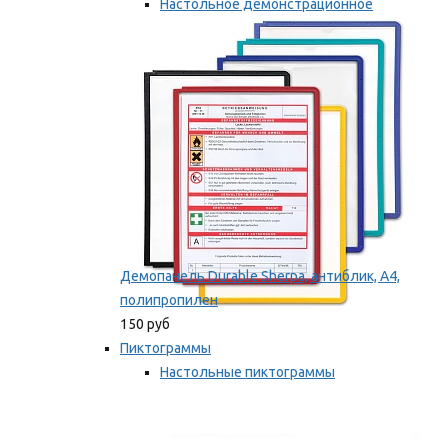
Настольное демонстрационное
оборудование
Мы рекомендуем
Демопанель Durable Sherpa, антиблик, А4,
полипропилен
150 руб
Пиктограммы
Настольные пиктограммы
Самоклеящиеся пиктограммы
Мы рекомендуем