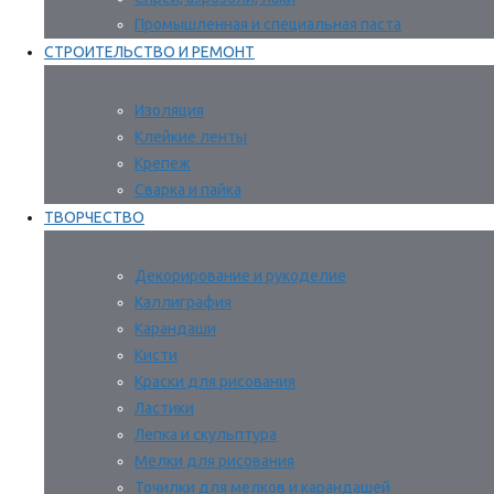
Промышленная и специальная паста
СТРОИТЕЛЬСТВО И РЕМОНТ
Изоляция
Клейкие ленты
Крепеж
Сварка и пайка
ТВОРЧЕСТВО
Декорирование и рукоделие
Каллиграфия
Карандаши
Кисти
Краски для рисования
Ластики
Лепка и скульптура
Мелки для рисования
Точилки для мелков и карандашей