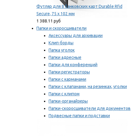
Футляр для 8 банковских карт Durable Rfid
Secure, 75 х 102 мм
1 388.11 руб
Папки и скоросшиватели
Аксессуары для архивации
Клип-борды
Папка уголок
Папки адресные
Папки для конференций
Папки регистраторы
Папки с карманами
Папки с клапанами, на резинках, уголки
Папки с клипом
Папки-органайзеры
Папки-скоросшиватели для документов
Подвесные папки и подставки
Скрепкошины и обложки
Мы рекомендуем