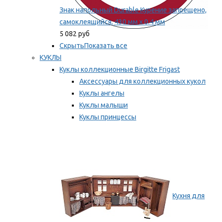
Знак напольный Durable Курение запрещено,
самоклеящийся, 430 мм х 0.4 мм
5 082 руб
Скрыть
Показать все
КУКЛЫ
Куклы коллекционные Birgitte Frigast
Аксессуары для коллекционных кукол
Куклы ангелы
Куклы малыши
Куклы принцессы
Куклы эльфы, гномы и феи
Мы рекомендуем
Кухня для