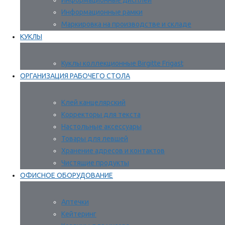
Информационные дисплеи
Информационные рамки
Маркировка на производстве и складе
КУКЛЫ
Куклы коллекционные Birgitte Frigast
ОРГАНИЗАЦИЯ РАБОЧЕГО СТОЛА
Клей канцелярский
Корректоры для текста
Настольные аксессуары
Товары для левшей
Хранение адресов и контактов
Чистящие продукты
ОФИСНОЕ ОБОРУДОВАНИЕ
Аптечки
Кейтеринг