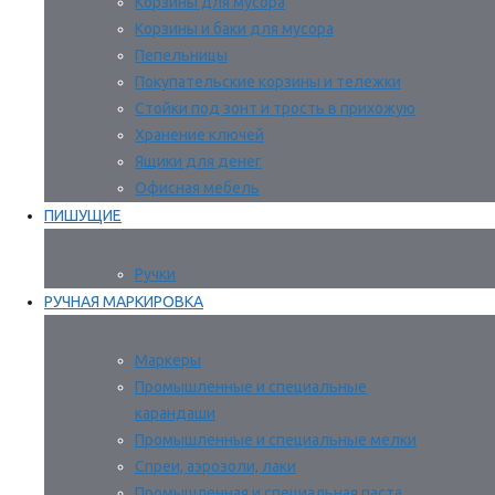
Корзины для мусора
Корзины и баки для мусора
Пепельницы
Покупательские корзины и тележки
Стойки под зонт и трость в прихожую
Хранение ключей
Ящики для денег
Офисная мебель
ПИШУЩИЕ
Ручки
РУЧНАЯ МАРКИРОВКА
Маркеры
Промышленные и специальные
карандаши
Промышленные и специальные мелки
Спреи, аэрозоли, лаки
Промышленная и специальная паста