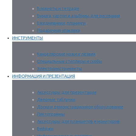
Блокноты и тетради
Бумага, картон и альбомы для рисования
Ежедневники, планинги
Подарочная упаковка
ИНСТРУМЕНТЫ
Канцелярские ножи и лезвия
Специальные степлеры и скобы
Электроинструменты
ИНФОРМАЦИЯ И ПРЕЗЕНТАЦИЯ
Аксессуары для презентации
Дверные таблички
Доски и демонстрационное оборудование
Пиктограммы
Аксессуары для планшетов и мониторов
Бейджи