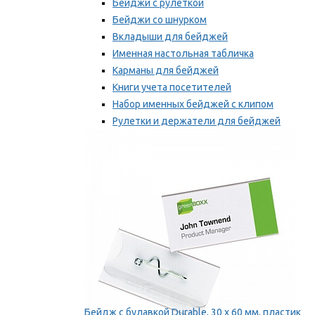
Бейджи с рулеткой
Бейджи со шнурком
Вкладыши для бейджей
Именная настольная табличка
Карманы для бейджей
Книги учета посетителей
Набор именных бейджей с клипом
Рулетки и держатели для бейджей
Самоклеящиеся бейджи
Мы рекомендуем
Бейдж с булавкой Durable, 30 х 60 мм, пластик