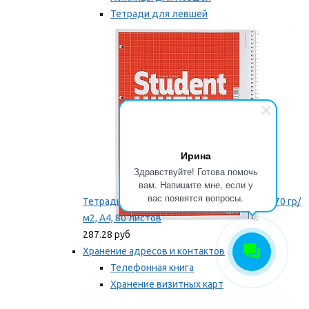
Тетради для левшей
Точилки для левшей
Мы рекомендуем
Ирина
Здравствуйте! Готова помочь
вам. Напишите мне, если у
вас появятся вопросы.
Тетрадь для левши Brunnen, на пружине, 70 гр/
м2, А4, 80 листов
287.28 руб
Хранение адресов и контактов
Телефонная книга
Хранение визитных карт
Карточки для картотек