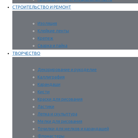
СТРОИТЕЛЬСТВО И РЕМОНТ
Изоляция
Клейкие ленты
Крепеж
Сварка и пайка
ТВОРЧЕСТВО
Декорирование и рукоделие
Каллиграфия
Карандаши
Кисти
Краски для рисования
Ластики
Лепка и скульптура
Мелки для рисования
Точилки для мелков и карандашей
Фломастеры