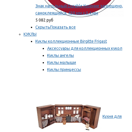
Знак напольный Durable Курение запрещено,
самоклеящийся, 430 мм х 0.4 мм
5 082 руб
Скрыть
Показать все
КУКЛЫ
Куклы коллекционные Birgitte Frigast
Аксессуары для коллекционных кукол
Куклы ангелы
Куклы малыши
Куклы принцессы
Куклы эльфы, гномы и феи
Мы рекомендуем
Кухня для