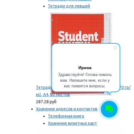
Тетради для левшей
Точилки для левшей
Мы рекомендуем
Ирина
Здравствуйте! Готова помочь
вам. Напишите мне, если у
вас появятся вопросы.
Тетрадь для левши Brunnen, на пружине, 70 гр/
м2, А4, 80 листов
287.28 руб
Хранение адресов и контактов
Телефонная книга
Хранение визитных карт
Карточки для картотек