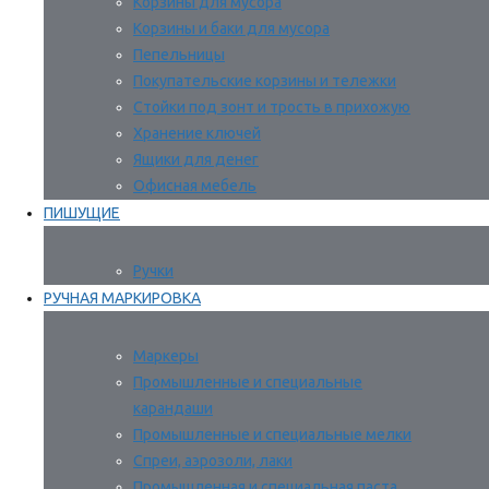
Корзины для мусора
Корзины и баки для мусора
Пепельницы
Покупательские корзины и тележки
Стойки под зонт и трость в прихожую
Хранение ключей
Ящики для денег
Офисная мебель
ПИШУЩИЕ
Ручки
РУЧНАЯ МАРКИРОВКА
Маркеры
Промышленные и специальные
карандаши
Промышленные и специальные мелки
Спреи, аэрозоли, лаки
Промышленная и специальная паста