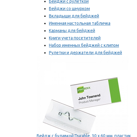
Бейджи с рулеткой
Бейджи со шнурком
Вкладыши для бейджей
Именная настольная табличка
Карманы для бейджей
Книги учета посетителей
Набор именных бейджей с клипом
Рулетки и держатели для бейджей
Самоклеящиеся бейджи
Мы рекомендуем
Бейдж с булавкой Durable, 30 х 60 мм, пластик