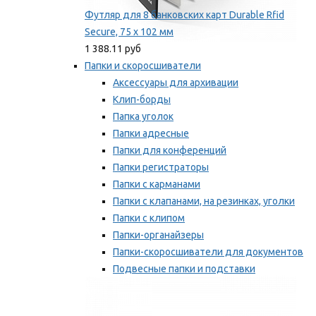
Футляр для 8 банковских карт Durable Rfid
Secure, 75 х 102 мм
1 388.11 руб
Папки и скоросшиватели
Аксессуары для архивации
Клип-борды
Папка уголок
Папки адресные
Папки для конференций
Папки регистраторы
Папки с карманами
Папки с клапанами, на резинках, уголки
Папки с клипом
Папки-органайзеры
Папки-скоросшиватели для документов
Подвесные папки и подставки
Скрепкошины и обложки
Мы рекомендуем