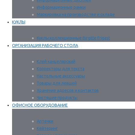
Информационные дисплеи
Информационные рамки
Маркировка на производстве и складе
КУКЛЫ
Куклы коллекционные Birgitte Frigast
ОРГАНИЗАЦИЯ РАБОЧЕГО СТОЛА
Клей канцелярский
Корректоры для текста
Настольные аксессуары
Товары для левшей
Хранение адресов и контактов
Чистящие продукты
ОФИСНОЕ ОБОРУДОВАНИЕ
Аптечки
Кейтеринг