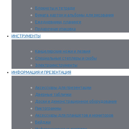
Блокноты и тетради
Бумага, картон и альбомы для рисования
Ежедневники, планинги
Подарочная упаковка
ИНСТРУМЕНТЫ
Канцелярские ножи и лезвия
Специальные степлеры и скобы
Электроинструменты
ИНФОРМАЦИЯ И ПРЕЗЕНТАЦИЯ
Аксессуары для презентации
Дверные таблички
Доски и демонстрационное оборудование
Пиктограммы
Аксессуары для планшетов и мониторов
Бейджи