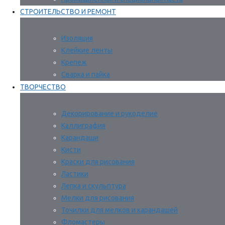
СТРОИТЕЛЬСТВО И РЕМОНТ
Изоляция
Клейкие ленты
Крепеж
Сварка и пайка
ТВОРЧЕСТВО
Декорирование и рукоделие
Каллиграфия
Карандаши
Кисти
Краски для рисования
Ластики
Лепка и скульптура
Мелки для рисования
Точилки для мелков и карандашей
Фломастеры