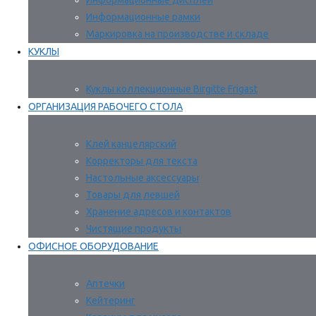
Информационные дисплеи
Информационные рамки
Маркировка на производстве и складе
КУКЛЫ
Куклы коллекционные Birgitte Frigast
ОРГАНИЗАЦИЯ РАБОЧЕГО СТОЛА
Клей канцелярский
Корректоры для текста
Настольные аксессуары
Товары для левшей
Хранение адресов и контактов
Чистящие продукты
ОФИСНОЕ ОБОРУДОВАНИЕ
Аптечки
Кейтеринг