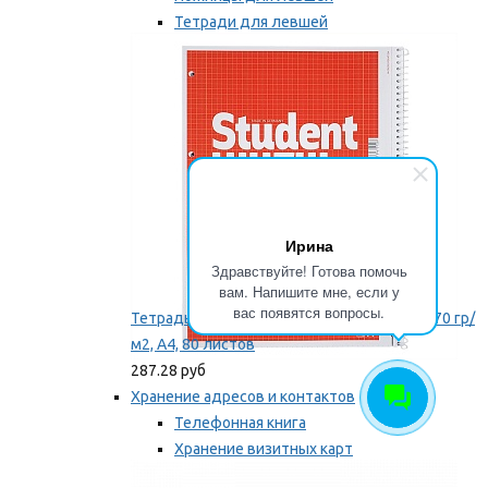
Тетради для левшей
Точилки для левшей
Мы рекомендуем
Ирина
Здравствуйте! Готова помочь
вам. Напишите мне, если у
вас появятся вопросы.
Тетрадь для левши Brunnen, на пружине, 70 гр/
м2, А4, 80 листов
287.28 руб
Хранение адресов и контактов
Телефонная книга
Хранение визитных карт
Карточки для картотек