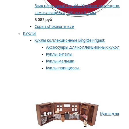
Знак напольный Durable Курение запрещено,
самоклеящийся, 430 мм х 0.4 мм
5 082 руб
Скрыть
Показать все
КУКЛЫ
Куклы коллекционные Birgitte Frigast
Аксессуары для коллекционных кукол
Куклы ангелы
Куклы малыши
Куклы принцессы
Куклы эльфы, гномы и феи
Мы рекомендуем
Кухня для