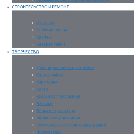
СТРОИТЕЛЬСТВО И РЕМОНТ
Изоляция
Клейкие ленты
Крепеж
Сварка и пайка
ТВОРЧЕСТВО
Декорирование и рукоделие
Каллиграфия
Карандаши
Кисти
Краски для рисования
Ластики
Лепка и скульптура
Мелки для рисования
Точилки для мелков и карандашей
Фломастеры