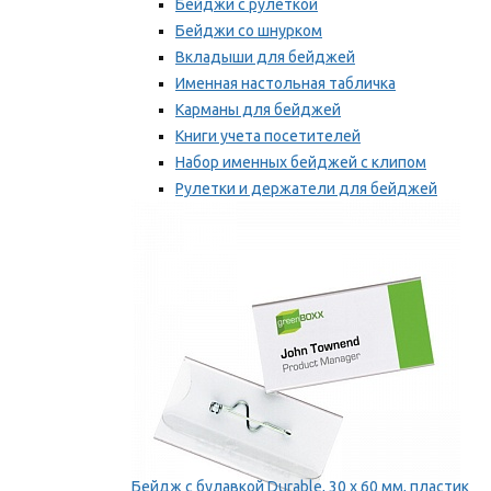
Бейджи с рулеткой
Бейджи со шнурком
Вкладыши для бейджей
Именная настольная табличка
Карманы для бейджей
Книги учета посетителей
Набор именных бейджей с клипом
Рулетки и держатели для бейджей
Самоклеящиеся бейджи
Мы рекомендуем
Бейдж с булавкой Durable, 30 х 60 мм, пластик