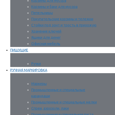
Корзины для мусора
Корзины и баки для мусора
Пепельницы
Покупательские корзины и тележки
Стойки под зонт и трость в прихожую
Хранение ключей
Ящики для денег
Офисная мебель
ПИШУЩИЕ
Ручки
РУЧНАЯ МАРКИРОВКА
Маркеры
Промышленные и специальные
карандаши
Промышленные и специальные мелки
Спреи, аэрозоли, лаки
Промышленная и специальная паста