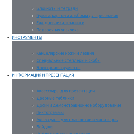
Блокноты и тетради
Бумага, картон и альбомы для рисования
Ежедневники, планинги
Подарочная упаковка
ИНСТРУМЕНТЫ
Канцелярские ножи и лезвия
Специальные степлеры и скобы
Электроинструменты
ИНФОРМАЦИЯ И ПРЕЗЕНТАЦИЯ
Аксессуары для презентации
Дверные таблички
Доски и демонстрационное оборудование
Пиктограммы
Аксессуары для планшетов и мониторов
Бейджи