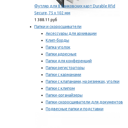
Футляр для 8 банковских карт Durable Rfid
Secure, 75 х 102 мм
1 388.11 руб
Папки и скоросшиватели
Аксессуары для архивации
Клип-борды
Папка уголок
Папки адресные
Папки для конференций
Папки регистраторы
Папки с карманами
Папки с клапанами, на резинках, уголки
Папки с клипом
Папки-органайзеры
Папки-скоросшиватели для документов
Подвесные папки и подставки
Скрепкошины и обложки
Мы рекомендуем