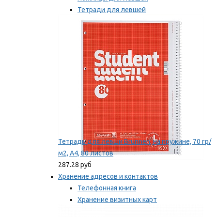
Тетради для левшей
Точилки для левшей
Мы рекомендуем
Тетрадь для левши Brunnen, на пружине, 70 гр/
м2, А4, 80 листов
287.28 руб
Хранение адресов и контактов
Телефонная книга
Хранение визитных карт
Карточки для картотек