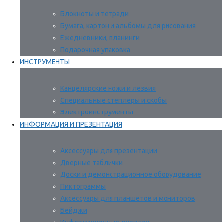
Блокноты и тетради
Бумага, картон и альбомы для рисования
Ежедневники, планинги
Подарочная упаковка
ИНСТРУМЕНТЫ
Канцелярские ножи и лезвия
Специальные степлеры и скобы
Электроинструменты
ИНФОРМАЦИЯ И ПРЕЗЕНТАЦИЯ
Аксессуары для презентации
Дверные таблички
Доски и демонстрационное оборудование
Пиктограммы
Аксессуары для планшетов и мониторов
Бейджи