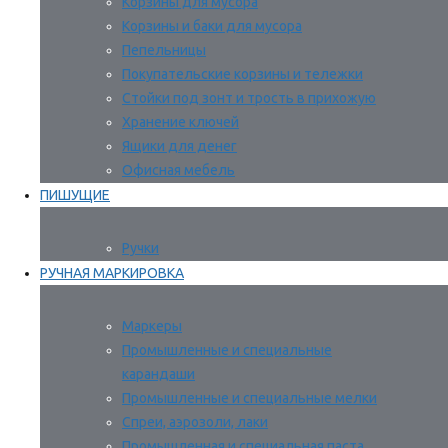
Корзины для мусора
Корзины и баки для мусора
Пепельницы
Покупательские корзины и тележки
Стойки под зонт и трость в прихожую
Хранение ключей
Ящики для денег
Офисная мебель
ПИШУЩИЕ
Ручки
РУЧНАЯ МАРКИРОВКА
Маркеры
Промышленные и специальные
карандаши
Промышленные и специальные мелки
Спреи, аэрозоли, лаки
Промышленная и специальная паста