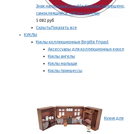
Знак напольный Durable Курение запрещено,
самоклеящийся, 430 мм х 0.4 мм
5 082 руб
Скрыть
Показать все
КУКЛЫ
Куклы коллекционные Birgitte Frigast
Аксессуары для коллекционных кукол
Куклы ангелы
Куклы малыши
Куклы принцессы
Куклы эльфы, гномы и феи
Мы рекомендуем
Кухня для