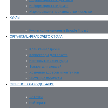
Информационные дисплеи
Информационные рамки
Маркировка на производстве и складе
КУКЛЫ
Куклы коллекционные Birgitte Frigast
ОРГАНИЗАЦИЯ РАБОЧЕГО СТОЛА
Клей канцелярский
Корректоры для текста
Настольные аксессуары
Товары для левшей
Хранение адресов и контактов
Чистящие продукты
ОФИСНОЕ ОБОРУДОВАНИЕ
Аптечки
Кейтеринг