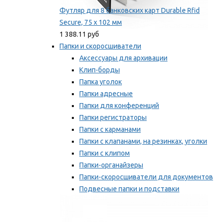
Футляр для 8 банковских карт Durable Rfid
Secure, 75 х 102 мм
1 388.11 руб
Папки и скоросшиватели
Аксессуары для архивации
Клип-борды
Папка уголок
Папки адресные
Папки для конференций
Папки регистраторы
Папки с карманами
Папки с клапанами, на резинках, уголки
Папки с клипом
Папки-органайзеры
Папки-скоросшиватели для документов
Подвесные папки и подставки
Скрепкошины и обложки
Мы рекомендуем