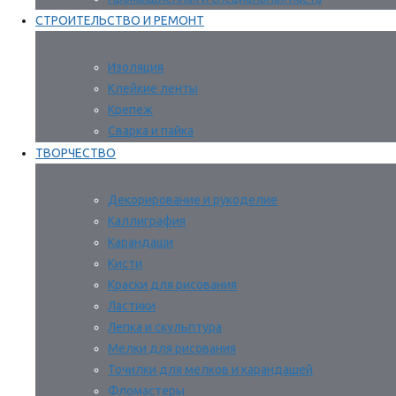
СТРОИТЕЛЬСТВО И РЕМОНТ
Изоляция
Клейкие ленты
Крепеж
Сварка и пайка
ТВОРЧЕСТВО
Декорирование и рукоделие
Каллиграфия
Карандаши
Кисти
Краски для рисования
Ластики
Лепка и скульптура
Мелки для рисования
Точилки для мелков и карандашей
Фломастеры