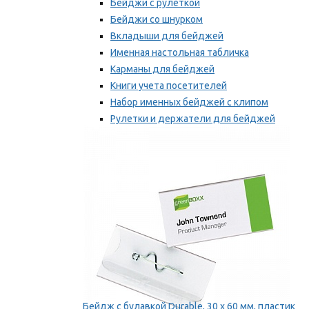
Бейджи с рулеткой
Бейджи со шнурком
Вкладыши для бейджей
Именная настольная табличка
Карманы для бейджей
Книги учета посетителей
Набор именных бейджей с клипом
Рулетки и держатели для бейджей
Самоклеящиеся бейджи
Мы рекомендуем
Бейдж с булавкой Durable, 30 х 60 мм, пластик