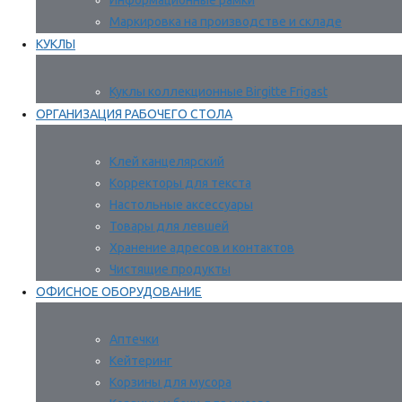
Информационные рамки
Маркировка на производстве и складе
КУКЛЫ
Куклы коллекционные Birgitte Frigast
ОРГАНИЗАЦИЯ РАБОЧЕГО СТОЛА
Клей канцелярский
Корректоры для текста
Настольные аксессуары
Товары для левшей
Хранение адресов и контактов
Чистящие продукты
ОФИСНОЕ ОБОРУДОВАНИЕ
Аптечки
Кейтеринг
Корзины для мусора