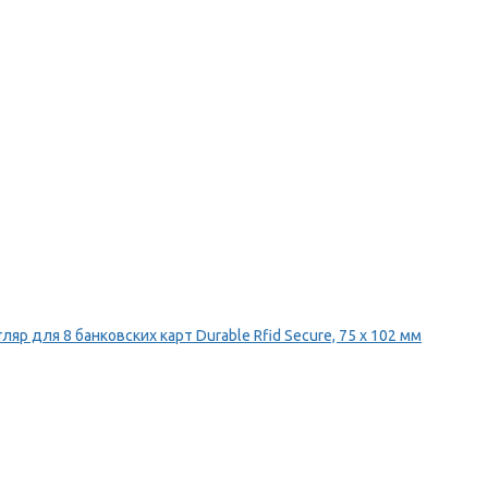
ляр для 8 банковских карт Durable Rfid Secure, 75 х 102 мм