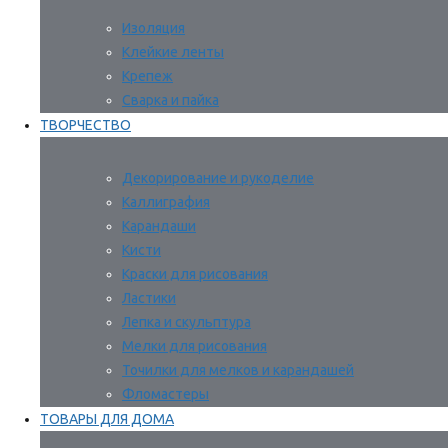
Изоляция
Клейкие ленты
Крепеж
Сварка и пайка
ТВОРЧЕСТВО
Декорирование и рукоделие
Каллиграфия
Карандаши
Кисти
Краски для рисования
Ластики
Лепка и скульптура
Мелки для рисования
Точилки для мелков и карандашей
Фломастеры
ТОВАРЫ ДЛЯ ДОМА