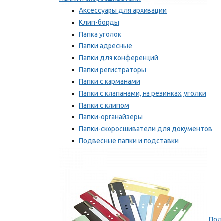
Аксессуары для архивации
Клип-борды
Папка уголок
Папки адресные
Папки для конференций
Папки регистраторы
Папки с карманами
Папки с клапанами, на резинках, уголки
Папки с клипом
Папки-органайзеры
Папки-скоросшиватели для документов
Подвесные папки и подставки
Скрепкошины и обложки
Мы рекомендуем
Пол