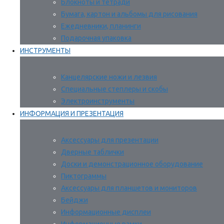
Блокноты и тетради
Бумага, картон и альбомы для рисования
Ежедневники, планинги
Подарочная упаковка
ИНСТРУМЕНТЫ
Канцелярские ножи и лезвия
Специальные степлеры и скобы
Электроинструменты
ИНФОРМАЦИЯ И ПРЕЗЕНТАЦИЯ
Аксессуары для презентации
Дверные таблички
Доски и демонстрационное оборудование
Пиктограммы
Аксессуары для планшетов и мониторов
Бейджи
Информационные дисплеи