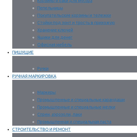
Корзины и баки для мусора
Пепельницы
Покупательские корзины и тележки
Стойки под зонт и трость в прихожую
Хранение ключей
Ящики для денег
Офисная мебель
ПИШУЩИЕ
Ручки
РУЧНАЯ МАРКИРОВКА
Маркеры
Промышленные и специальные карандаши
Промышленные и специальные мелки
Спреи, аэрозоли, лаки
Промышленная и специальная паста
СТРОИТЕЛЬСТВО И РЕМОНТ