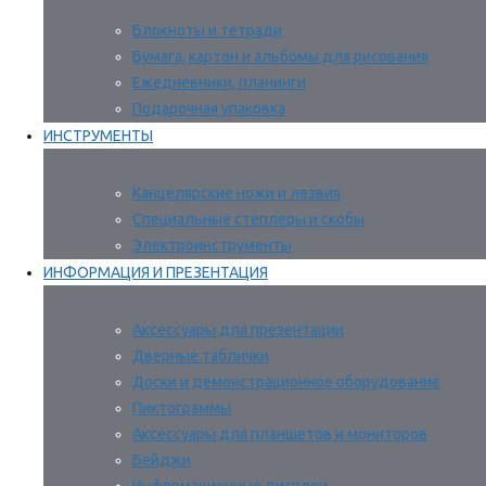
Блокноты и тетради
Бумага, картон и альбомы для рисования
Ежедневники, планинги
Подарочная упаковка
ИНСТРУМЕНТЫ
Канцелярские ножи и лезвия
Специальные степлеры и скобы
Электроинструменты
ИНФОРМАЦИЯ И ПРЕЗЕНТАЦИЯ
Аксессуары для презентации
Дверные таблички
Доски и демонстрационное оборудование
Пиктограммы
Аксессуары для планшетов и мониторов
Бейджи