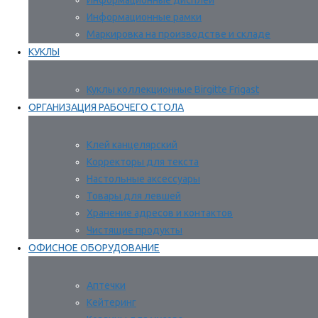
Информационные дисплеи
Информационные рамки
Маркировка на производстве и складе
КУКЛЫ
Куклы коллекционные Birgitte Frigast
ОРГАНИЗАЦИЯ РАБОЧЕГО СТОЛА
Клей канцелярский
Корректоры для текста
Настольные аксессуары
Товары для левшей
Хранение адресов и контактов
Чистящие продукты
ОФИСНОЕ ОБОРУДОВАНИЕ
Аптечки
Кейтеринг