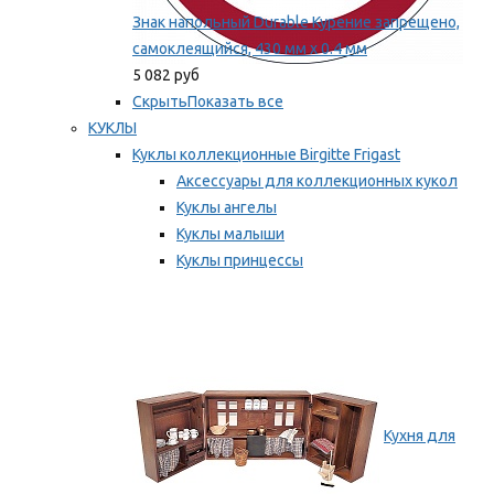
Знак напольный Durable Курение запрещено,
самоклеящийся, 430 мм х 0.4 мм
5 082 руб
Скрыть
Показать все
КУКЛЫ
Куклы коллекционные Birgitte Frigast
Аксессуары для коллекционных кукол
Куклы ангелы
Куклы малыши
Куклы принцессы
Куклы эльфы, гномы и феи
Мы рекомендуем
Кухня для