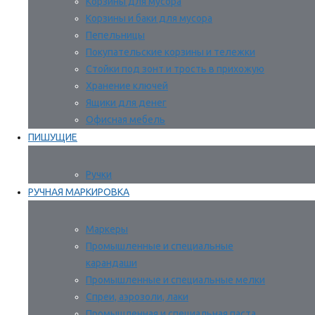
Корзины для мусора
Корзины и баки для мусора
Пепельницы
Покупательские корзины и тележки
Стойки под зонт и трость в прихожую
Хранение ключей
Ящики для денег
Офисная мебель
ПИШУЩИЕ
Ручки
РУЧНАЯ МАРКИРОВКА
Маркеры
Промышленные и специальные
карандаши
Промышленные и специальные мелки
Спреи, аэрозоли, лаки
Промышленная и специальная паста