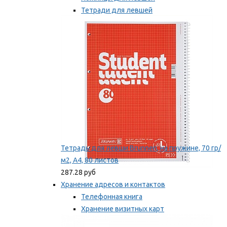
Тетради для левшей
Точилки для левшей
Мы рекомендуем
Тетрадь для левши Brunnen, на пружине, 70 гр/
м2, А4, 80 листов
287.28 руб
Хранение адресов и контактов
Телефонная книга
Хранение визитных карт
Карточки для картотек