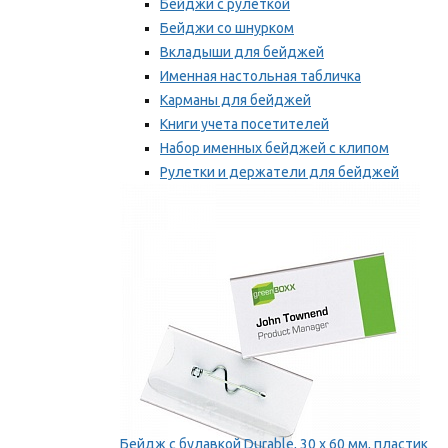
Бейджи с рулеткой
Бейджи со шнурком
Вкладыши для бейджей
Именная настольная табличка
Карманы для бейджей
Книги учета посетителей
Набор именных бейджей с клипом
Рулетки и держатели для бейджей
Самоклеящиеся бейджи
Мы рекомендуем
Бейдж с булавкой Durable, 30 х 60 мм, пластик