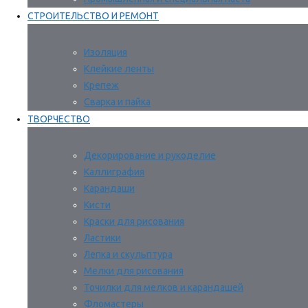
СТРОИТЕЛЬСТВО И РЕМОНТ
Изоляция
Клейкие ленты
Крепеж
Сварка и пайка
ТВОРЧЕСТВО
Декорирование и рукоделие
Каллиграфия
Карандаши
Кисти
Краски для рисования
Ластики
Лепка и скульптура
Мелки для рисования
Точилки для мелков и карандашей
Фломастеры