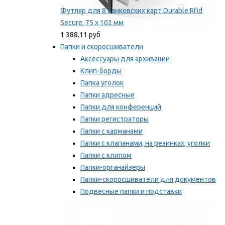
Футляр для 8 банковских карт Durable Rfid
Secure, 75 х 102 мм
1 388.11 руб
Папки и скоросшиватели
Аксессуары для архивации
Клип-борды
Папка уголок
Папки адресные
Папки для конференций
Папки регистраторы
Папки с карманами
Папки с клапанами, на резинках, уголки
Папки с клипом
Папки-органайзеры
Папки-скоросшиватели для документов
Подвесные папки и подставки
Скрепкошины и обложки
Мы рекомендуем