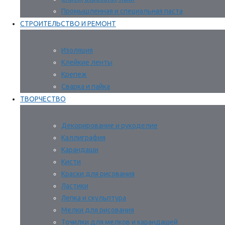
Промышленная и специальная паста
СТРОИТЕЛЬСТВО И РЕМОНТ
Изоляция
Клейкие ленты
Крепеж
Сварка и пайка
ТВОРЧЕСТВО
Декорирование и рукоделие
Каллиграфия
Карандаши
Кисти
Краски для рисования
Ластики
Лепка и скульптура
Мелки для рисования
Точилки для мелков и карандашей