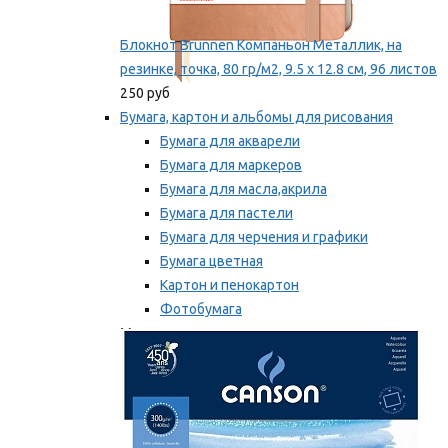
Блокнот Brunnen Компаньон Металлик, на
резинке, точка, 80 гр/м2, 9.5 х 12.8 см, 96 листов
250 руб
Бумага, картон и альбомы для рисования
Бумага для акварели
Бумага для маркеров
Бумага для масла,акрила
Бумага для пастели
Бумага для черчения и графики
Бумага цветная
Картон и пенокартон
Фотобумага
Мы рекомендуем