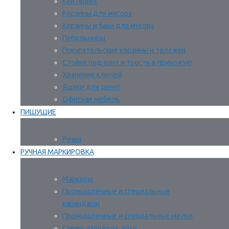
Кейтеринг
Корзины для мусора
Корзины и баки для мусора
Пепельницы
Покупательские корзины и тележки
Стойки под зонт и трость в прихожую
Хранение ключей
Ящики для денег
Офисная мебель
ПИШУЩИЕ
Ручки
РУЧНАЯ МАРКИРОВКА
Маркеры
Промышленные и специальные
карандаши
Промышленные и специальные мелки
Спреи, аэрозоли, лаки