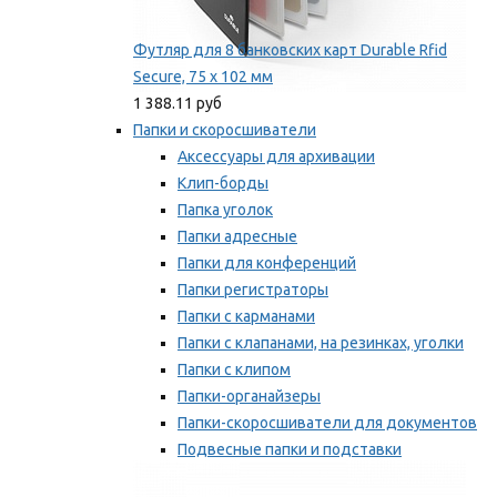
Футляр для 8 банковских карт Durable Rfid
Secure, 75 х 102 мм
1 388.11 руб
Папки и скоросшиватели
Аксессуары для архивации
Клип-борды
Папка уголок
Папки адресные
Папки для конференций
Папки регистраторы
Папки с карманами
Папки с клапанами, на резинках, уголки
Папки с клипом
Папки-органайзеры
Папки-скоросшиватели для документов
Подвесные папки и подставки
Скрепкошины и обложки