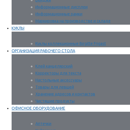
Бейджи
Информационные дисплеи
Информационные рамки
Маркировка на производстве и складе
КУКЛЫ
Куклы коллекционные Birgitte Frigast
ОРГАНИЗАЦИЯ РАБОЧЕГО СТОЛА
Клей канцелярский
Корректоры для текста
Настольные аксессуары
Товары для левшей
Хранение адресов и контактов
Чистящие продукты
ОФИСНОЕ ОБОРУДОВАНИЕ
Аптечки