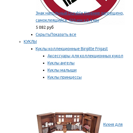
Знак напольный Durable Курение запрещено,
самоклеящийся, 430 мм х 0.4 мм
5 082 руб
Скрыть
Показать все
КУКЛЫ
Куклы коллекционные Birgitte Frigast
Аксессуары для коллекционных кукол
Куклы ангелы
Куклы малыши
Куклы принцессы
Куклы эльфы, гномы и феи
Мы рекомендуем
Кухня для