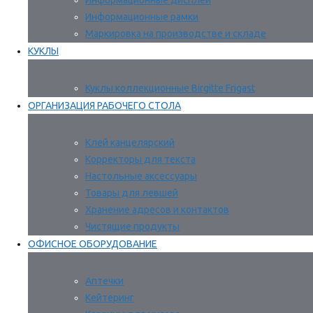
Информационные дисплеи
Информационные рамки
Маркировка на производстве и складе
КУКЛЫ
Куклы коллекционные Birgitte Frigast
ОРГАНИЗАЦИЯ РАБОЧЕГО СТОЛА
Клей канцелярский
Корректоры для текста
Настольные аксессуары
Товары для левшей
Хранение адресов и контактов
Чистящие продукты
ОФИСНОЕ ОБОРУДОВАНИЕ
Аптечки
Кейтеринг