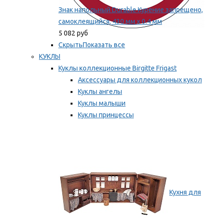
Знак напольный Durable Курение запрещено,
самоклеящийся, 430 мм х 0.4 мм
5 082 руб
Скрыть
Показать все
КУКЛЫ
Куклы коллекционные Birgitte Frigast
Аксессуары для коллекционных кукол
Куклы ангелы
Куклы малыши
Куклы принцессы
Куклы эльфы, гномы и феи
Мы рекомендуем
Кухня для