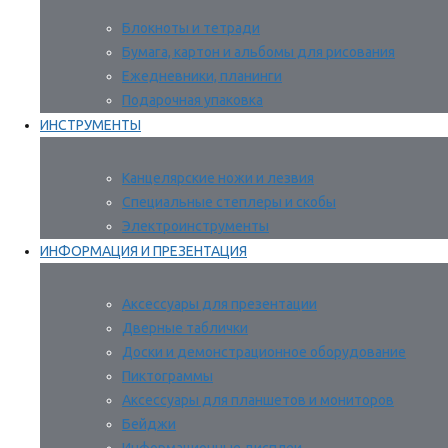
Блокноты и тетради
Бумага, картон и альбомы для рисования
Ежедневники, планинги
Подарочная упаковка
ИНСТРУМЕНТЫ
Канцелярские ножи и лезвия
Специальные степлеры и скобы
Электроинструменты
ИНФОРМАЦИЯ И ПРЕЗЕНТАЦИЯ
Аксессуары для презентации
Дверные таблички
Доски и демонстрационное оборудование
Пиктограммы
Аксессуары для планшетов и мониторов
Бейджи