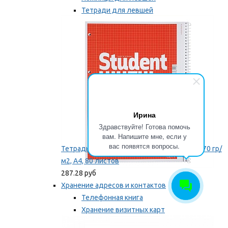
Тетради для левшей
Точилки для левшей
Мы рекомендуем
Ирина
Здравствуйте! Готова помочь
вам. Напишите мне, если у
вас появятся вопросы.
Тетрадь для левши Brunnen, на пружине, 70 гр/
м2, А4, 80 листов
287.28 руб
Хранение адресов и контактов
Телефонная книга
Хранение визитных карт
Карточки для картотек