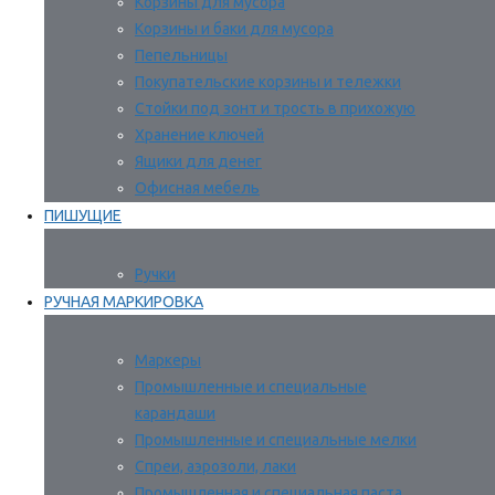
Корзины для мусора
Корзины и баки для мусора
Пепельницы
Покупательские корзины и тележки
Стойки под зонт и трость в прихожую
Хранение ключей
Ящики для денег
Офисная мебель
ПИШУЩИЕ
Ручки
РУЧНАЯ МАРКИРОВКА
Маркеры
Промышленные и специальные
карандаши
Промышленные и специальные мелки
Спреи, аэрозоли, лаки
Промышленная и специальная паста