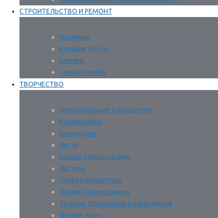
СТРОИТЕЛЬСТВО И РЕМОНТ
Изоляция
Клейкие ленты
Крепеж
Сварка и пайка
ТВОРЧЕСТВО
Декорирование и рукоделие
Каллиграфия
Карандаши
Кисти
Краски для рисования
Ластики
Лепка и скульптура
Мелки для рисования
Точилки для мелков и карандашей
Фломастеры