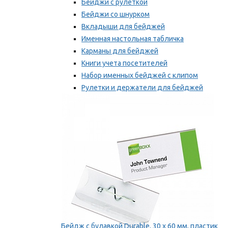
Бейджи с рулеткой
Бейджи со шнурком
Вкладыши для бейджей
Именная настольная табличка
Карманы для бейджей
Книги учета посетителей
Набор именных бейджей с клипом
Рулетки и держатели для бейджей
Самоклеящиеся бейджи
Мы рекомендуем
Бейдж с булавкой Durable, 30 х 60 мм, пластик