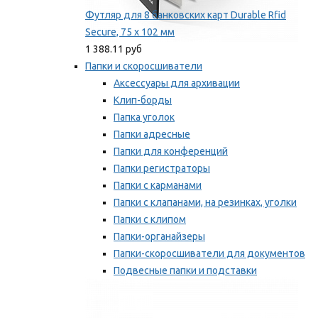
Футляр для 8 банковских карт Durable Rfid
Secure, 75 х 102 мм
1 388.11 руб
Папки и скоросшиватели
Аксессуары для архивации
Клип-борды
Папка уголок
Папки адресные
Папки для конференций
Папки регистраторы
Папки с карманами
Папки с клапанами, на резинках, уголки
Папки с клипом
Папки-органайзеры
Папки-скоросшиватели для документов
Подвесные папки и подставки
Скрепкошины и обложки
Мы рекомендуем