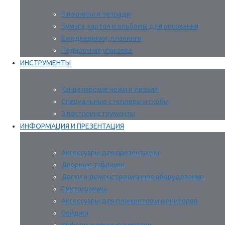
Блокноты и тетради
Бумага, картон и альбомы для рисования
Ежедневники, планинги
Подарочная упаковка
ИНСТРУМЕНТЫ
Канцелярские ножи и лезвия
Специальные степлеры и скобы
Электроинструменты
ИНФОРМАЦИЯ И ПРЕЗЕНТАЦИЯ
Аксессуары для презентации
Дверные таблички
Доски и демонстрационное оборудование
Пиктограммы
Аксессуары для планшетов и мониторов
Бейджи