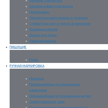
Корзины для мусора
Корзины и баки для мусора
Пепельницы
Покупательские корзины и тележки
Стойки под зонт и трость в прихожую
Хранение ключей
Ящики для денег
Офисная мебель
ПИШУЩИЕ
Ручки
РУЧНАЯ МАРКИРОВКА
Маркеры
Промышленные и специальные
карандаши
Промышленные и специальные мелки
Спреи, аэрозоли, лаки
Промышленная и специальная паста