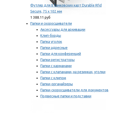
Футляр для 8 банковских карт Durable Rfid
Secure, 75 х 102 мм
1 388.11 руб
Папки и скоросшиватели
Аксессуары для архивации
Клип-борды
Папка уголок
Папки адресные
Папки для конференций
Папки регистраторы
Папки с карманами
Папки с клапанами, на резинках, уголки
Папки с клипом
Папки-органайзеры
Папки-скоросшиватели для документов
Подвесные папки и подставки
Скрепкошины и обложки
Мы рекомендуем