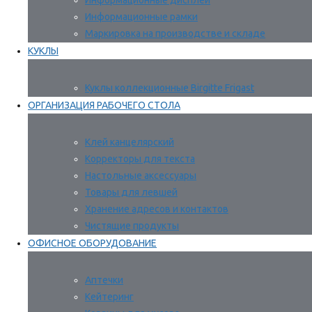
Информационные дисплеи
Информационные рамки
Маркировка на производстве и складе
КУКЛЫ
Куклы коллекционные Birgitte Frigast
ОРГАНИЗАЦИЯ РАБОЧЕГО СТОЛА
Клей канцелярский
Корректоры для текста
Настольные аксессуары
Товары для левшей
Хранение адресов и контактов
Чистящие продукты
ОФИСНОЕ ОБОРУДОВАНИЕ
Аптечки
Кейтеринг