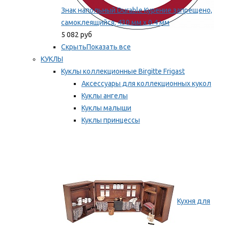
Знак напольный Durable Курение запрещено,
самоклеящийся, 430 мм х 0.4 мм
5 082 руб
Скрыть
Показать все
КУКЛЫ
Куклы коллекционные Birgitte Frigast
Аксессуары для коллекционных кукол
Куклы ангелы
Куклы малыши
Куклы принцессы
Куклы эльфы, гномы и феи
Мы рекомендуем
Кухня для