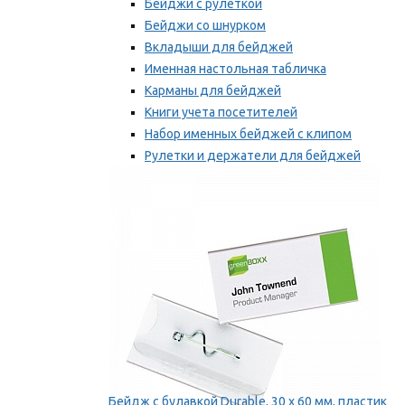
Бейджи с рулеткой
Бейджи со шнурком
Вкладыши для бейджей
Именная настольная табличка
Карманы для бейджей
Книги учета посетителей
Набор именных бейджей с клипом
Рулетки и держатели для бейджей
Самоклеящиеся бейджи
Мы рекомендуем
Бейдж с булавкой Durable, 30 х 60 мм, пластик