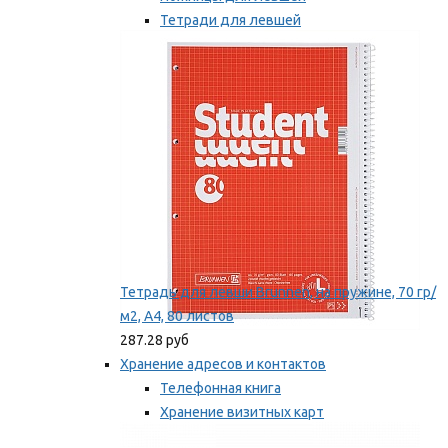
Тетради для левшей
Точилки для левшей
Мы рекомендуем
Тетрадь для левши Brunnen, на пружине, 70 гр/
м2, А4, 80 листов
287.28 руб
Хранение адресов и контактов
Телефонная книга
Хранение визитных карт
Карточки для картотек