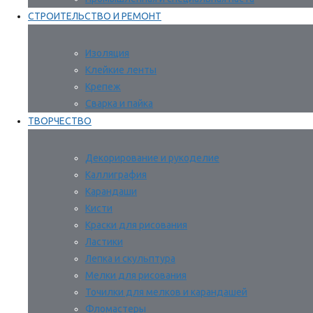
СТРОИТЕЛЬСТВО И РЕМОНТ
Изоляция
Клейкие ленты
Крепеж
Сварка и пайка
ТВОРЧЕСТВО
Декорирование и рукоделие
Каллиграфия
Карандаши
Кисти
Краски для рисования
Ластики
Лепка и скульптура
Мелки для рисования
Точилки для мелков и карандашей
Фломастеры