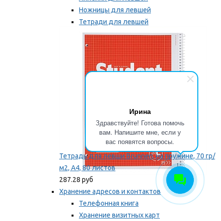
Ножницы для левшей
Тетради для левшей
Точилки для левшей
Мы рекомендуем
Ирина
Здравствуйте! Готова помочь
вам. Напишите мне, если у
вас появятся вопросы.
Тетрадь для левши Brunnen, на пружине, 70 гр/
м2, А4, 80 листов
287.28 руб
Хранение адресов и контактов
Телефонная книга
Хранение визитных карт