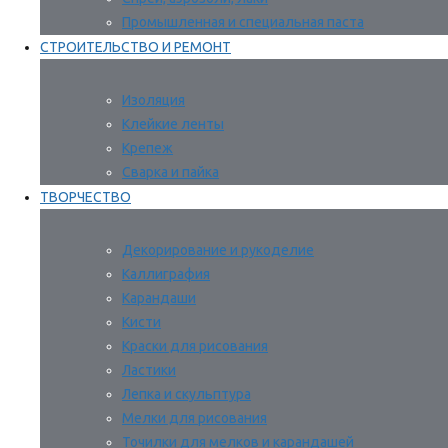
Промышленная и специальная паста
СТРОИТЕЛЬСТВО И РЕМОНТ
Изоляция
Клейкие ленты
Крепеж
Сварка и пайка
ТВОРЧЕСТВО
Декорирование и рукоделие
Каллиграфия
Карандаши
Кисти
Краски для рисования
Ластики
Лепка и скульптура
Мелки для рисования
Точилки для мелков и карандашей