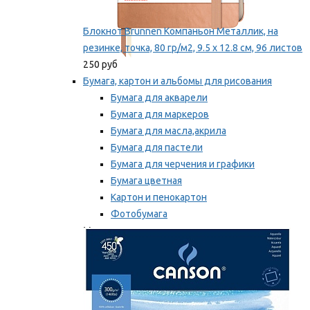
Блокнот Brunnen Компаньон Металлик, на
резинке, точка, 80 гр/м2, 9.5 х 12.8 см, 96 листов
250 руб
Бумага, картон и альбомы для рисования
Бумага для акварели
Бумага для маркеров
Бумага для масла,акрила
Бумага для пастели
Бумага для черчения и графики
Бумага цветная
Картон и пенокартон
Фотобумага
Мы рекомендуем