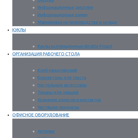
Бейджи
Информационные дисплеи
Информационные рамки
Маркировка на производстве и складе
КУКЛЫ
Куклы коллекционные Birgitte Frigast
ОРГАНИЗАЦИЯ РАБОЧЕГО СТОЛА
Клей канцелярский
Корректоры для текста
Настольные аксессуары
Товары для левшей
Хранение адресов и контактов
Чистящие продукты
ОФИСНОЕ ОБОРУДОВАНИЕ
Аптечки