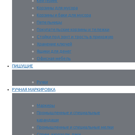
Кейтеринг
Корзины для мусора
Корзины и баки для мусора
Пепельницы
Покупательские корзины и тележки
Стойки под зонт и трость в прихожую
Хранение ключей
Ящики для денег
Офисная мебель
ПИШУЩИЕ
Ручки
РУЧНАЯ МАРКИРОВКА
Маркеры
Промышленные и специальные
карандаши
Промышленные и специальные мелки
Спреи, аэрозоли, лаки