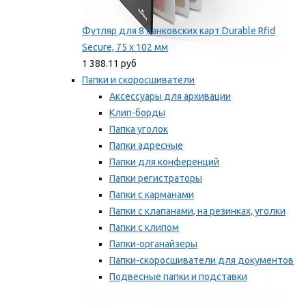
Футляр для 8 банковских карт Durable Rfid
Secure, 75 х 102 мм
1 388.11 руб
Папки и скоросшиватели
Аксессуары для архивации
Клип-борды
Папка уголок
Папки адресные
Папки для конференций
Папки регистраторы
Папки с карманами
Папки с клапанами, на резинках, уголки
Папки с клипом
Папки-органайзеры
Папки-скоросшиватели для документов
Подвесные папки и подставки
Скрепкошины и обложки