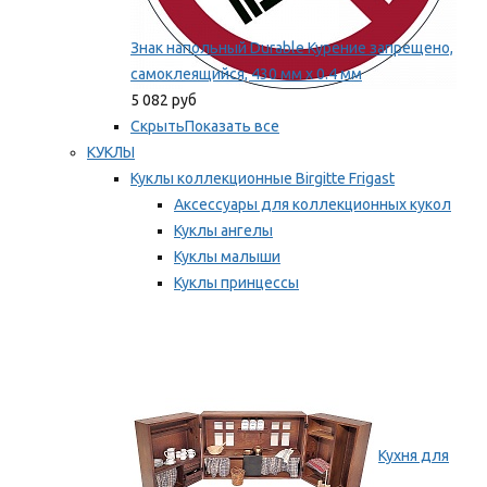
Знак напольный Durable Курение запрещено,
самоклеящийся, 430 мм х 0.4 мм
5 082 руб
Скрыть
Показать все
КУКЛЫ
Куклы коллекционные Birgitte Frigast
Аксессуары для коллекционных кукол
Куклы ангелы
Куклы малыши
Куклы принцессы
Куклы эльфы, гномы и феи
Мы рекомендуем
Кухня для