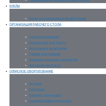
Маркировка на производстве и складе
КУКЛЫ
Куклы коллекционные Birgitte Frigast
ОРГАНИЗАЦИЯ РАБОЧЕГО СТОЛА
Клей канцелярский
Корректоры для текста
Настольные аксессуары
Товары для левшей
Хранение адресов и контактов
Чистящие продукты
ОФИСНОЕ ОБОРУДОВАНИЕ
Аптечки
Кейтеринг
Корзины для мусора
Корзины и баки для мусора