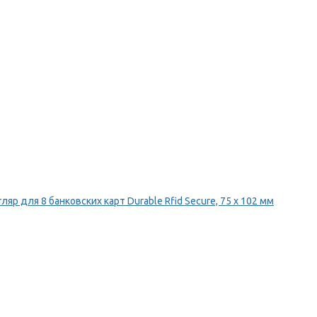
ляр для 8 банковских карт Durable Rfid Secure, 75 х 102 мм