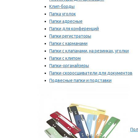
Клип-борды
Папка уголок
Папки адресные
Папки для конференций
Папки регистраторы
Папки с карманами
Папки с клапанами, на резинках, уголки
Папки с клипом
Папки-органайзеры
Папки-скоросшиватели для документов
Подвесные папки и подставки
Скрепкошины и обложки
Мы рекомендуем
Пол