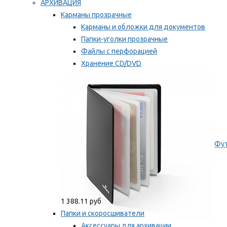
АРХИВАЦИЯ
Карманы прозрачные
Карманы и обложки для документов
Папки-уголки прозрачные
Файлы с перфорацией
Хранение CD/DVD
Хранение карт памяти/дискет
Мы рекомендуем
Фут
1 388.11 руб
Папки и скоросшиватели
Аксессуары для архивации