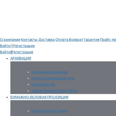
О компании
Контакты
Доставка
Оплата
Возврат
Гарантия
Прайс-ли
Войти
|
Регистрация
Войти
|
Регистрация
АРХИВАЦИЯ
Карманы прозрачные
Папки и скоросшиватели
Разделители
Самоклеящиеся продукты
БУМАЖНО-БЕЛОВАЯ ПРОДУКЦИЯ
Блокноты и тетради