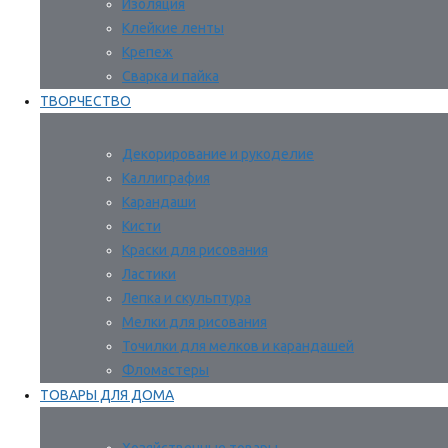
Изоляция
Клейкие ленты
Крепеж
Сварка и пайка
ТВОРЧЕСТВО
Декорирование и рукоделие
Каллиграфия
Карандаши
Кисти
Краски для рисования
Ластики
Лепка и скульптура
Мелки для рисования
Точилки для мелков и карандашей
Фломастеры
ТОВАРЫ ДЛЯ ДОМА