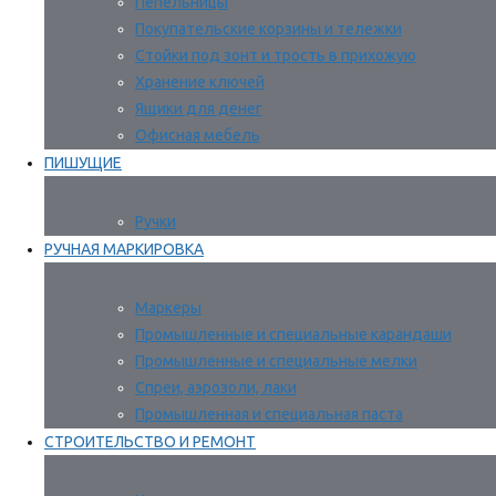
Пепельницы
Покупательские корзины и тележки
Стойки под зонт и трость в прихожую
Хранение ключей
Ящики для денег
Офисная мебель
ПИШУЩИЕ
Ручки
РУЧНАЯ МАРКИРОВКА
Маркеры
Промышленные и специальные карандаши
Промышленные и специальные мелки
Спреи, аэрозоли, лаки
Промышленная и специальная паста
СТРОИТЕЛЬСТВО И РЕМОНТ