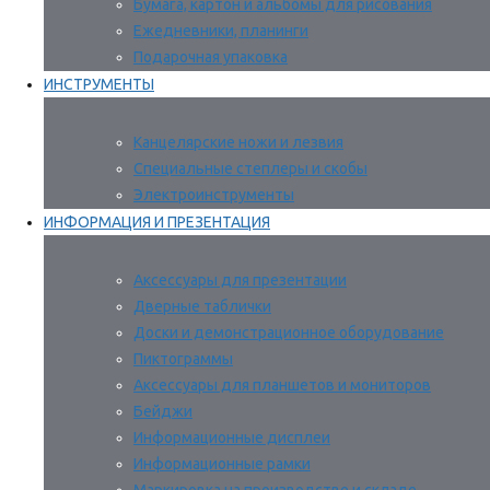
Бумага, картон и альбомы для рисования
Ежедневники, планинги
Подарочная упаковка
ИНСТРУМЕНТЫ
Канцелярские ножи и лезвия
Специальные степлеры и скобы
Электроинструменты
ИНФОРМАЦИЯ И ПРЕЗЕНТАЦИЯ
Аксессуары для презентации
Дверные таблички
Доски и демонстрационное оборудование
Пиктограммы
Аксессуары для планшетов и мониторов
Бейджи
Информационные дисплеи
Информационные рамки