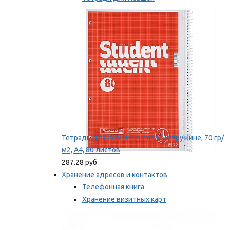
Точилки для левшей
Мы рекомендуем
Тетрадь для левши Brunnen, на пружине, 70 гр/
м2, А4, 80 листов
287.28 руб
Хранение адресов и контактов
Телефонная книга
Хранение визитных карт
Карточки для картотек
Мы рекомендуем