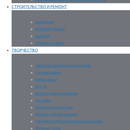
СТРОИТЕЛЬСТВО И РЕМОНТ
Изоляция
Клейкие ленты
Крепеж
Сварка и пайка
ТВОРЧЕСТВО
Декорирование и рукоделие
Каллиграфия
Карандаши
Кисти
Краски для рисования
Ластики
Лепка и скульптура
Мелки для рисования
Точилки для мелков и карандашей
Фломастеры