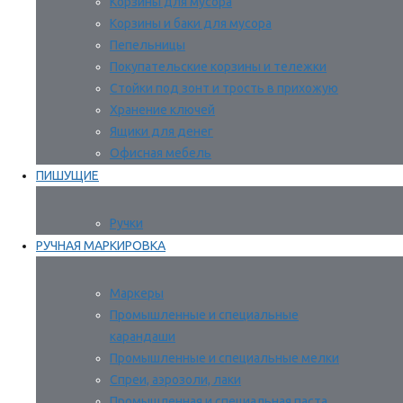
Корзины для мусора
Корзины и баки для мусора
Пепельницы
Покупательские корзины и тележки
Стойки под зонт и трость в прихожую
Хранение ключей
Ящики для денег
Офисная мебель
ПИШУЩИЕ
Ручки
РУЧНАЯ МАРКИРОВКА
Маркеры
Промышленные и специальные
карандаши
Промышленные и специальные мелки
Спреи, аэрозоли, лаки
Промышленная и специальная паста