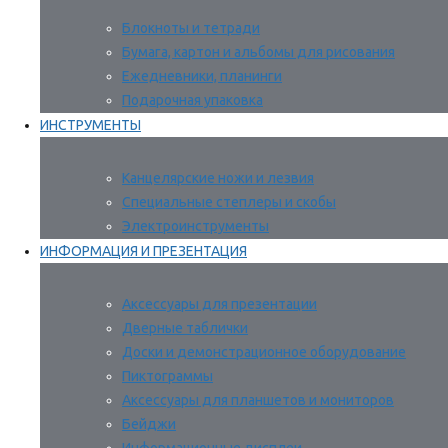
Блокноты и тетради
Бумага, картон и альбомы для рисования
Ежедневники, планинги
Подарочная упаковка
ИНСТРУМЕНТЫ
Канцелярские ножи и лезвия
Специальные степлеры и скобы
Электроинструменты
ИНФОРМАЦИЯ И ПРЕЗЕНТАЦИЯ
Аксессуары для презентации
Дверные таблички
Доски и демонстрационное оборудование
Пиктограммы
Аксессуары для планшетов и мониторов
Бейджи