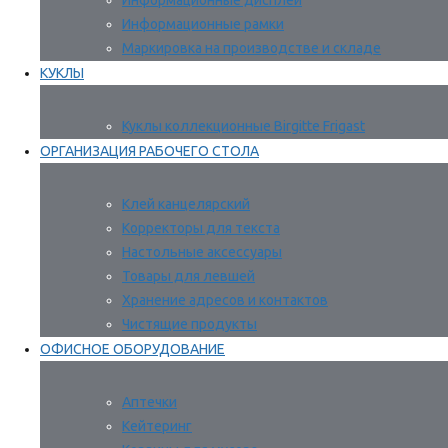
Информационные дисплеи
Информационные рамки
Маркировка на производстве и складе
КУКЛЫ
Куклы коллекционные Birgitte Frigast
ОРГАНИЗАЦИЯ РАБОЧЕГО СТОЛА
Клей канцелярский
Корректоры для текста
Настольные аксессуары
Товары для левшей
Хранение адресов и контактов
Чистящие продукты
ОФИСНОЕ ОБОРУДОВАНИЕ
Аптечки
Кейтеринг