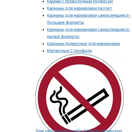
Карман с проволочным подвесом
Карманы для маркировки паллет
Карманы для маркировки самоклеящиеся -
большие форматы
Карманы для маркировки самоклеящиеся-
малые форматы
Карманы подвесные для маркировки
Магнитные С-профили
Напольная маркировка
Мы рекомендуем
Знак напольный Durable Курение запрещено,