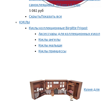
самоклеящийся, 430 мм х 0.4 мм
5 082 руб
Скрыть
Показать все
КУКЛЫ
Куклы коллекционные Birgitte Frigast
Аксессуары для коллекционных кукол
Куклы ангелы
Куклы малыши
Куклы принцессы
Куклы эльфы, гномы и феи
Мы рекомендуем
Кухня для