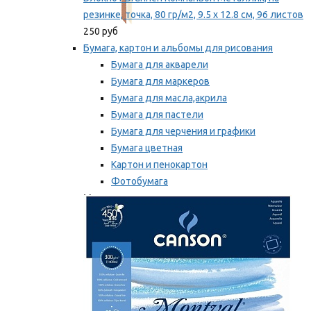
резинке, точка, 80 гр/м2, 9.5 х 12.8 см, 96 листов
250 руб
Бумага, картон и альбомы для рисования
Бумага для акварели
Бумага для маркеров
Бумага для масла,акрила
Бумага для пастели
Бумага для черчения и графики
Бумага цветная
Картон и пенокартон
Фотобумага
Мы рекомендуем