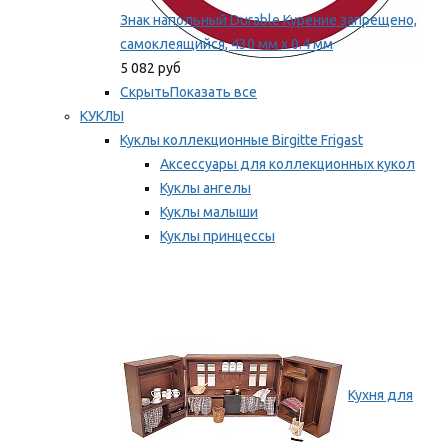
Знак напольный Durable Курение запрещено,
самоклеящийся, 430 мм х 0.4 мм
5 082 руб
Скрыть
Показать все
КУКЛЫ
Куклы коллекционные Birgitte Frigast
Аксессуары для коллекционных кукол
Куклы ангелы
Куклы малыши
Куклы принцессы
Куклы эльфы, гномы и феи
Мы рекомендуем
Кухня для