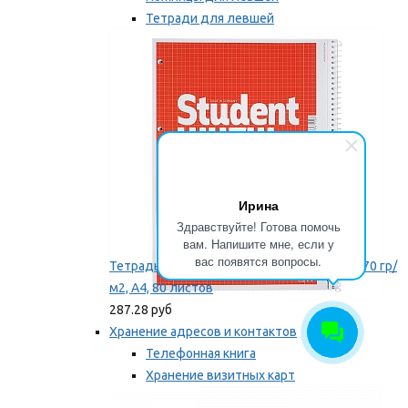
Тетради для левшей
Точилки для левшей
Мы рекомендуем
Ирина
Здравствуйте! Готова помочь
вам. Напишите мне, если у
вас появятся вопросы.
Тетрадь для левши Brunnen, на пружине, 70 гр/
м2, А4, 80 листов
287.28 руб
Хранение адресов и контактов
Телефонная книга
Хранение визитных карт
Карточки для картотек