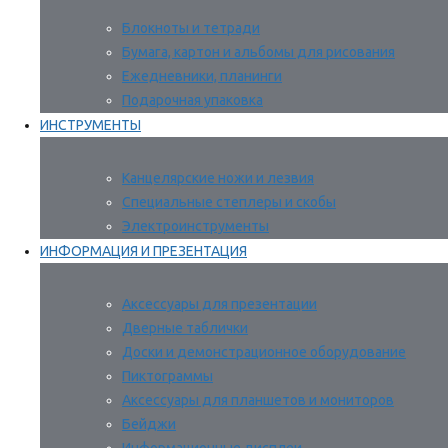
Блокноты и тетради
Бумага, картон и альбомы для рисования
Ежедневники, планинги
Подарочная упаковка
ИНСТРУМЕНТЫ
Канцелярские ножи и лезвия
Специальные степлеры и скобы
Электроинструменты
ИНФОРМАЦИЯ И ПРЕЗЕНТАЦИЯ
Аксессуары для презентации
Дверные таблички
Доски и демонстрационное оборудование
Пиктограммы
Аксессуары для планшетов и мониторов
Бейджи