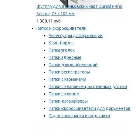
Футляр для 8 банковских карт Durable Rfid
Secure, 75 х 102 мм
1 388.11 руб
Папки и скоросшиватели
Аксессуары для архивации
Клип-борды
Папка уголок
Папки адресные
Папки для конференций
Папки регистраторы
Папки с карманами
Папки с клапанами, на резинках, уголки
Папки с клипом
Папки-органайзеры
Папки-скоросшиватели для документов
Подвесные папки и подставки
Скрепкошины и обложки
Мы рекомендуем