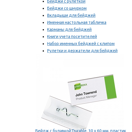
Бейджи с рулеткой
Бейджи со шнурком
Вкладыши для бейджей
Именная настольная табличка
Карманы для бейджей
Книги учета посетителей
Набор именных бейджей с клипом
Рулетки и держатели для бейджей
Самоклеящиеся бейджи
Мы рекомендуем
Бейдж с булавкой Durable, 30 х 60 мм, пластик