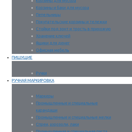
Корзины для мусора
Корзины и баки для мусора
Пепельницы
Покупательские корзины и тележки
Стойки под зонт и трость в прихожую
Хранение ключей
Ящики для денег
Офисная мебель
ПИШУЩИЕ
Ручки
РУЧНАЯ МАРКИРОВКА
Маркеры
Промышленные и специальные
карандаши
Промышленные и специальные мелки
Спреи, аэрозоли, лаки
Промышленная и специальная паста