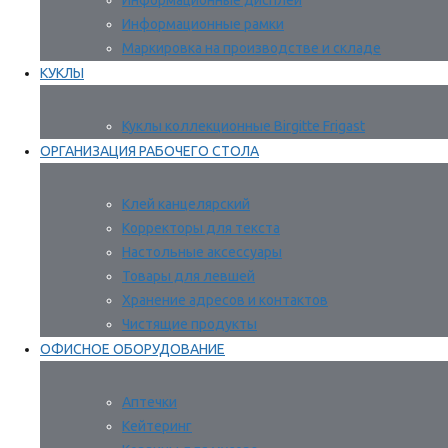
Информационные дисплеи
Информационные рамки
Маркировка на производстве и складе
КУКЛЫ
Куклы коллекционные Birgitte Frigast
ОРГАНИЗАЦИЯ РАБОЧЕГО СТОЛА
Клей канцелярский
Корректоры для текста
Настольные аксессуары
Товары для левшей
Хранение адресов и контактов
Чистящие продукты
ОФИСНОЕ ОБОРУДОВАНИЕ
Аптечки
Кейтеринг