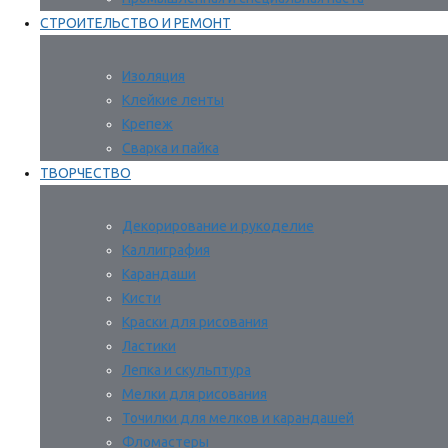
СТРОИТЕЛЬСТВО И РЕМОНТ
Изоляция
Клейкие ленты
Крепеж
Сварка и пайка
ТВОРЧЕСТВО
Декорирование и рукоделие
Каллиграфия
Карандаши
Кисти
Краски для рисования
Ластики
Лепка и скульптура
Мелки для рисования
Точилки для мелков и карандашей
Фломастеры