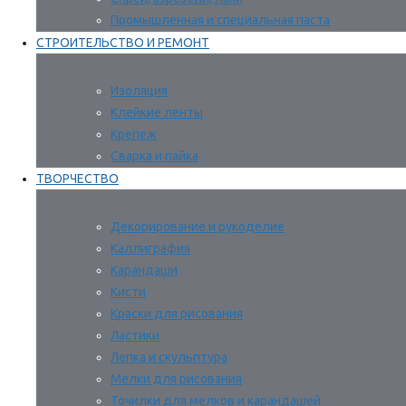
Промышленная и специальная паста
СТРОИТЕЛЬСТВО И РЕМОНТ
Изоляция
Клейкие ленты
Крепеж
Сварка и пайка
ТВОРЧЕСТВО
Декорирование и рукоделие
Каллиграфия
Карандаши
Кисти
Краски для рисования
Ластики
Лепка и скульптура
Мелки для рисования
Точилки для мелков и карандашей