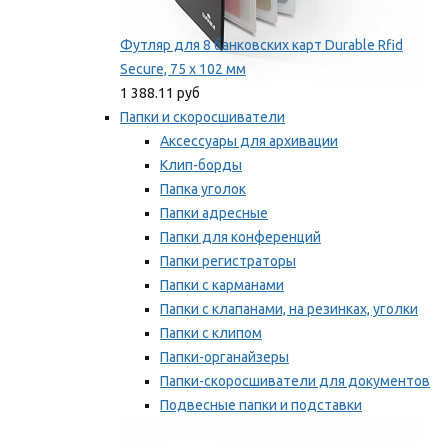
Футляр для 8 банковских карт Durable Rfid
Secure, 75 х 102 мм
1 388.11 руб
Папки и скоросшиватели
Аксессуары для архивации
Клип-борды
Папка уголок
Папки адресные
Папки для конференций
Папки регистраторы
Папки с карманами
Папки с клапанами, на резинках, уголки
Папки с клипом
Папки-органайзеры
Папки-скоросшиватели для документов
Подвесные папки и подставки
Скрепкошины и обложки