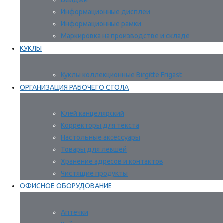
Бейджи
Информационные дисплеи
Информационные рамки
Маркировка на производстве и складе
КУКЛЫ
Куклы коллекционные Birgitte Frigast
ОРГАНИЗАЦИЯ РАБОЧЕГО СТОЛА
Клей канцелярский
Корректоры для текста
Настольные аксессуары
Товары для левшей
Хранение адресов и контактов
Чистящие продукты
ОФИСНОЕ ОБОРУДОВАНИЕ
Аптечки