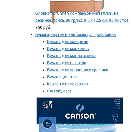
Блокнот Brunnen Компаньон Металлик, на
резинке, точка, 80 гр/м2, 9.5 х 12.8 см, 96 листов
250 руб
Бумага, картон и альбомы для рисования
Бумага для акварели
Бумага для маркеров
Бумага для масла,акрила
Бумага для пастели
Бумага для черчения и графики
Бумага цветная
Картон и пенокартон
Фотобумага
Мы рекомендуем