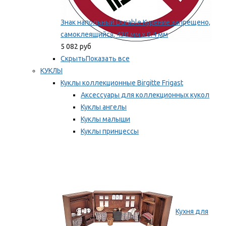
Знак напольный Durable Курение запрещено,
самоклеящийся, 430 мм х 0.4 мм
5 082 руб
Скрыть
Показать все
КУКЛЫ
Куклы коллекционные Birgitte Frigast
Аксессуары для коллекционных кукол
Куклы ангелы
Куклы малыши
Куклы принцессы
Куклы эльфы, гномы и феи
Мы рекомендуем
Кухня для