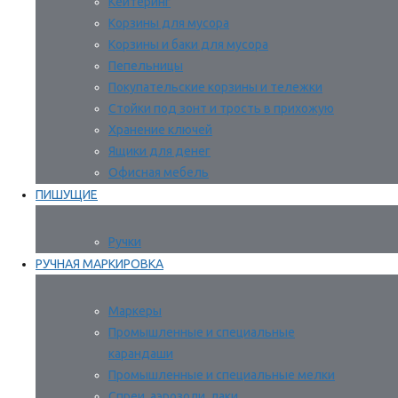
Кейтеринг
Корзины для мусора
Корзины и баки для мусора
Пепельницы
Покупательские корзины и тележки
Стойки под зонт и трость в прихожую
Хранение ключей
Ящики для денег
Офисная мебель
ПИШУЩИЕ
Ручки
РУЧНАЯ МАРКИРОВКА
Маркеры
Промышленные и специальные
карандаши
Промышленные и специальные мелки
Спреи, аэрозоли, лаки