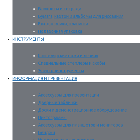
Блокноты и тетради
Бумага, картон и альбомы для рисования
Ежедневники, планинги
Подарочная упаковка
ИНСТРУМЕНТЫ
Канцелярские ножи и лезвия
Специальные степлеры и скобы
Электроинструменты
ИНФОРМАЦИЯ И ПРЕЗЕНТАЦИЯ
Аксессуары для презентации
Дверные таблички
Доски и демонстрационное оборудование
Пиктограммы
Аксессуары для планшетов и мониторов
Бейджи