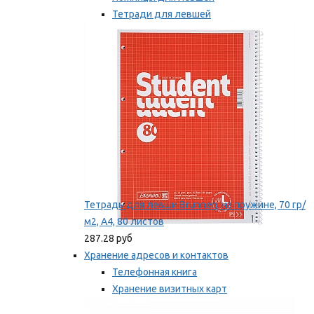
Тетради для левшей
Точилки для левшей
Мы рекомендуем
Тетрадь для левши Brunnen, на пружине, 70 гр/
м2, А4, 80 листов
287.28 руб
Хранение адресов и контактов
Телефонная книга
Хранение визитных карт
Карточки для картотек