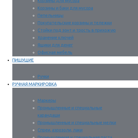
Корзины для мусора
Корзины и баки для мусора
Пепельницы
Покупательские корзины и тележки
Стойки под зонт и трость в прихожую
Хранение ключей
Ящики для денег
Офисная мебель
ПИШУЩИЕ
Ручки
РУЧНАЯ МАРКИРОВКА
Маркеры
Промышленные и специальные
карандаши
Промышленные и специальные мелки
Спреи, аэрозоли, лаки
Промышленная и специальная паста