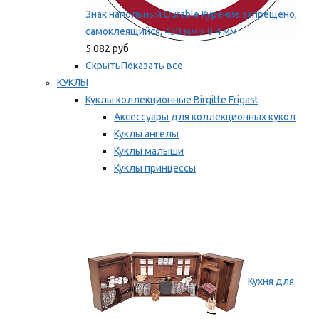
Знак напольный Durable Курение запрещено,
самоклеящийся, 430 мм х 0.4 мм
5 082 руб
Скрыть
Показать все
КУКЛЫ
Куклы коллекционные Birgitte Frigast
Аксессуары для коллекционных кукол
Куклы ангелы
Куклы малыши
Куклы принцессы
Куклы эльфы, гномы и феи
Мы рекомендуем
Кухня для