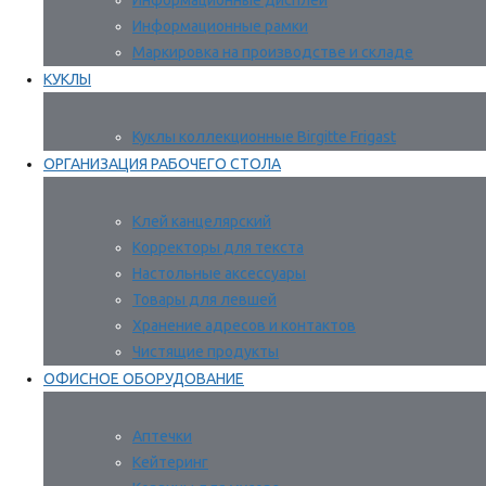
Информационные дисплеи
Информационные рамки
Маркировка на производстве и складе
КУКЛЫ
Куклы коллекционные Birgitte Frigast
ОРГАНИЗАЦИЯ РАБОЧЕГО СТОЛА
Клей канцелярский
Корректоры для текста
Настольные аксессуары
Товары для левшей
Хранение адресов и контактов
Чистящие продукты
ОФИСНОЕ ОБОРУДОВАНИЕ
Аптечки
Кейтеринг