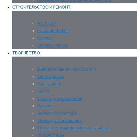
СТРОИТЕЛЬСТВО И РЕМОНТ
Изоляция
Клейкие ленты
Крепеж
Сварка и пайка
ТВОРЧЕСТВО
Декорирование и рукоделие
Каллиграфия
Карандаши
Кисти
Краски для рисования
Ластики
Лепка и скульптура
Мелки для рисования
Точилки для мелков и карандашей
Фломастеры