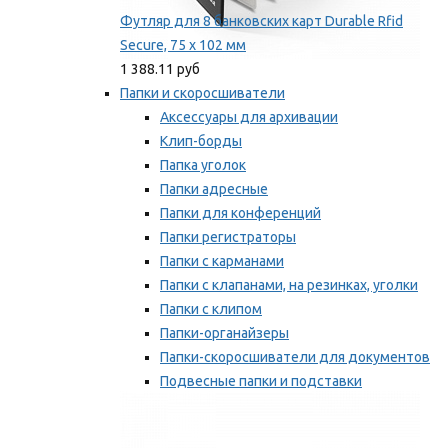
Футляр для 8 банковских карт Durable Rfid
Secure, 75 х 102 мм
1 388.11 руб
Папки и скоросшиватели
Аксессуары для архивации
Клип-борды
Папка уголок
Папки адресные
Папки для конференций
Папки регистраторы
Папки с карманами
Папки с клапанами, на резинках, уголки
Папки с клипом
Папки-органайзеры
Папки-скоросшиватели для документов
Подвесные папки и подставки
Скрепкошины и обложки
Мы рекомендуем