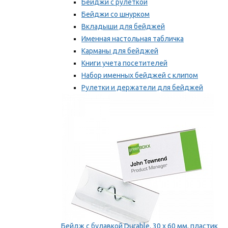
Бейджи с рулеткой
Бейджи со шнурком
Вкладыши для бейджей
Именная настольная табличка
Карманы для бейджей
Книги учета посетителей
Набор именных бейджей с клипом
Рулетки и держатели для бейджей
Самоклеящиеся бейджи
Мы рекомендуем
Бейдж с булавкой Durable, 30 х 60 мм, пластик