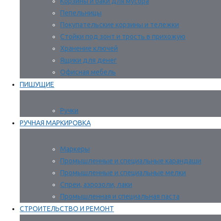
Корзины и баки для мусора
Пепельницы
Покупательские корзины и тележки
Стойки под зонт и трость в прихожую
Хранение ключей
Ящики для денег
Офисная мебель
ПИШУЩИЕ
Ручки
РУЧНАЯ МАРКИРОВКА
Маркеры
Промышленные и специальные карандаши
Промышленные и специальные мелки
Спреи, аэрозоли, лаки
Промышленная и специальная паста
СТРОИТЕЛЬСТВО И РЕМОНТ