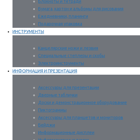
Блокноты и тетради
Бумага, картон и альбомы для рисования
Ежедневники, планинги
Подарочная упаковка
ИНСТРУМЕНТЫ
Канцелярские ножи и лезвия
Специальные степлеры и скобы
Электроинструменты
ИНФОРМАЦИЯ И ПРЕЗЕНТАЦИЯ
Аксессуары для презентации
Дверные таблички
Доски и демонстрационное оборудование
Пиктограммы
Аксессуары для планшетов и мониторов
Бейджи
Информационные дисплеи