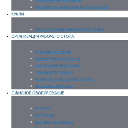
Информационные рамки
Маркировка на производстве и складе
КУКЛЫ
Куклы коллекционные Birgitte Frigast
ОРГАНИЗАЦИЯ РАБОЧЕГО СТОЛА
Клей канцелярский
Корректоры для текста
Настольные аксессуары
Товары для левшей
Хранение адресов и контактов
Чистящие продукты
ОФИСНОЕ ОБОРУДОВАНИЕ
Аптечки
Кейтеринг
Корзины для мусора