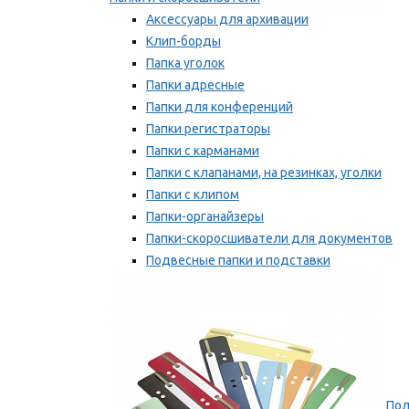
Аксессуары для архивации
Клип-борды
Папка уголок
Папки адресные
Папки для конференций
Папки регистраторы
Папки с карманами
Папки с клапанами, на резинках, уголки
Папки с клипом
Папки-органайзеры
Папки-скоросшиватели для документов
Подвесные папки и подставки
Скрепкошины и обложки
Мы рекомендуем
Пол