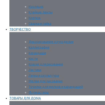
Изоляция
Клейкие ленты
Крепеж
Сварка и пайка
ТВОРЧЕСТВО
Декорирование и рукоделие
Каллиграфия
Карандаши
Кисти
Краски для рисования
Ластики
Лепка и скульптура
Мелки для рисования
Точилки для мелков и карандашей
Фломастеры
ТОВАРЫ ДЛЯ ДОМА