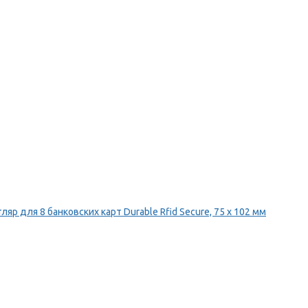
ляр для 8 банковских карт Durable Rfid Secure, 75 х 102 мм