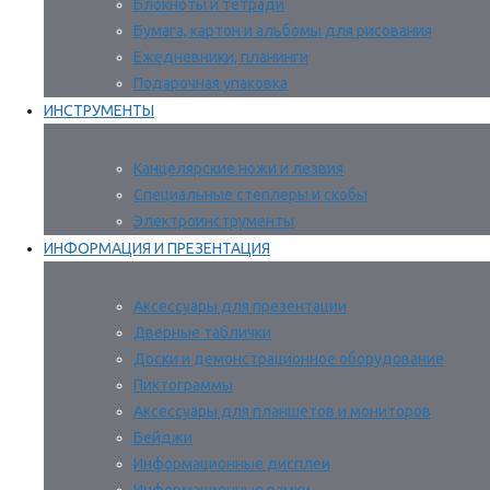
Блокноты и тетради
Бумага, картон и альбомы для рисования
Ежедневники, планинги
Подарочная упаковка
ИНСТРУМЕНТЫ
Канцелярские ножи и лезвия
Специальные степлеры и скобы
Электроинструменты
ИНФОРМАЦИЯ И ПРЕЗЕНТАЦИЯ
Аксессуары для презентации
Дверные таблички
Доски и демонстрационное оборудование
Пиктограммы
Аксессуары для планшетов и мониторов
Бейджи
Информационные дисплеи