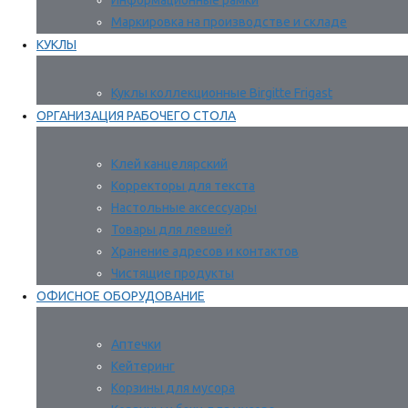
Информационные рамки
Маркировка на производстве и складе
КУКЛЫ
Куклы коллекционные Birgitte Frigast
ОРГАНИЗАЦИЯ РАБОЧЕГО СТОЛА
Клей канцелярский
Корректоры для текста
Настольные аксессуары
Товары для левшей
Хранение адресов и контактов
Чистящие продукты
ОФИСНОЕ ОБОРУДОВАНИЕ
Аптечки
Кейтеринг
Корзины для мусора