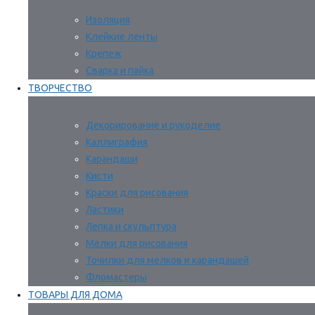
Изоляция
Клейкие ленты
Крепеж
Сварка и пайка
ТВОРЧЕСТВО
Декорирование и рукоделие
Каллиграфия
Карандаши
Кисти
Краски для рисования
Ластики
Лепка и скульптура
Мелки для рисования
Точилки для мелков и карандашей
Фломастеры
ТОВАРЫ ДЛЯ ДОМА