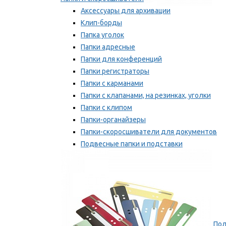
Аксессуары для архивации
Клип-борды
Папка уголок
Папки адресные
Папки для конференций
Папки регистраторы
Папки с карманами
Папки с клапанами, на резинках, уголки
Папки с клипом
Папки-органайзеры
Папки-скоросшиватели для документов
Подвесные папки и подставки
Скрепкошины и обложки
Мы рекомендуем
Пол