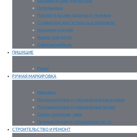
Корзины и баки для мусора
Пепельницы
Покупательские корзины и тележки
Стойки под зонт и трость в прихожую
Хранение ключей
Ящики для денег
Офисная мебель
ПИШУЩИЕ
Ручки
РУЧНАЯ МАРКИРОВКА
Маркеры
Промышленные и специальные карандаши
Промышленные и специальные мелки
Спреи, аэрозоли, лаки
Промышленная и специальная паста
СТРОИТЕЛЬСТВО И РЕМОНТ