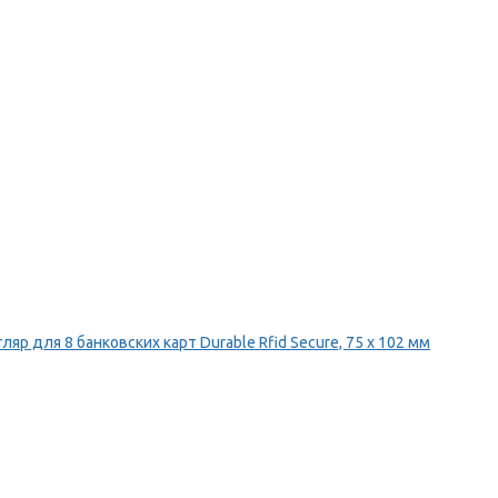
ляр для 8 банковских карт Durable Rfid Secure, 75 х 102 мм