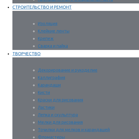
СТРОИТЕЛЬСТВО И РЕМОНТ
Изоляция
Клейкие ленты
Крепеж
Сварка и пайка
ТВОРЧЕСТВО
Декорирование и рукоделие
Каллиграфия
Карандаши
Кисти
Краски для рисования
Ластики
Лепка и скульптура
Мелки для рисования
Точилки для мелков и карандашей
Фломастеры