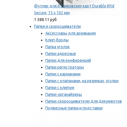
Футляр для 8 банковских карт Durable Rfid
Secure, 75 х 102 мм
1 388.11 руб
Папки и скоросшиватели
Аксессуары для архивации
Клип-борды
Папка уголок
Папки адресные
Папки для конференций
Папки регистраторы
Папки с карманами
Папки с клапанами, на резинках, уголки
Папки с клипом
Папки-органайзеры
Папки-скоросшиватели для документов
Подвесные папки и подставки
Скрепкошины и обложки
Мы рекомендуем