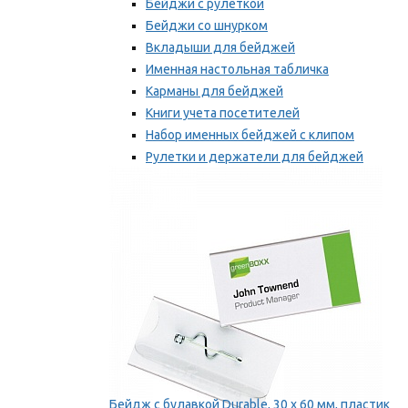
Бейджи с рулеткой
Бейджи со шнурком
Вкладыши для бейджей
Именная настольная табличка
Карманы для бейджей
Книги учета посетителей
Набор именных бейджей с клипом
Рулетки и держатели для бейджей
Самоклеящиеся бейджи
Мы рекомендуем
Бейдж с булавкой Durable, 30 х 60 мм, пластик