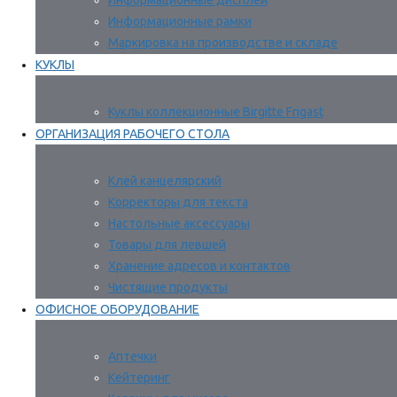
Информационные дисплеи
Информационные рамки
Маркировка на производстве и складе
КУКЛЫ
Куклы коллекционные Birgitte Frigast
ОРГАНИЗАЦИЯ РАБОЧЕГО СТОЛА
Клей канцелярский
Корректоры для текста
Настольные аксессуары
Товары для левшей
Хранение адресов и контактов
Чистящие продукты
ОФИСНОЕ ОБОРУДОВАНИЕ
Аптечки
Кейтеринг