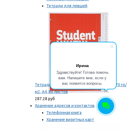
Тетради для левшей
Точилки для левшей
Мы рекомендуем
Ирина
Здравствуйте! Готова помочь
вам. Напишите мне, если у
вас появятся вопросы.
Тетрадь для левши Brunnen, на пружине, 70 гр/
м2, А4, 80 листов
287.28 руб
Хранение адресов и контактов
Телефонная книга
Хранение визитных карт
Карточки для картотек