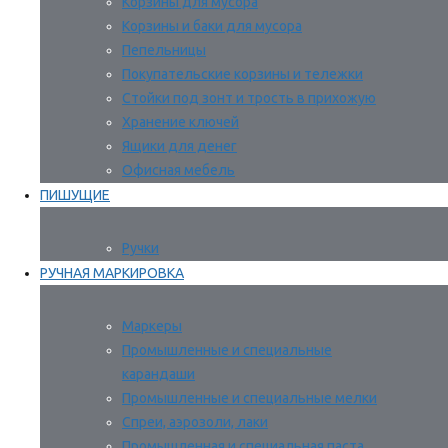
Корзины для мусора
Корзины и баки для мусора
Пепельницы
Покупательские корзины и тележки
Стойки под зонт и трость в прихожую
Хранение ключей
Ящики для денег
Офисная мебель
ПИШУЩИЕ
Ручки
РУЧНАЯ МАРКИРОВКА
Маркеры
Промышленные и специальные
карандаши
Промышленные и специальные мелки
Спреи, аэрозоли, лаки
Промышленная и специальная паста