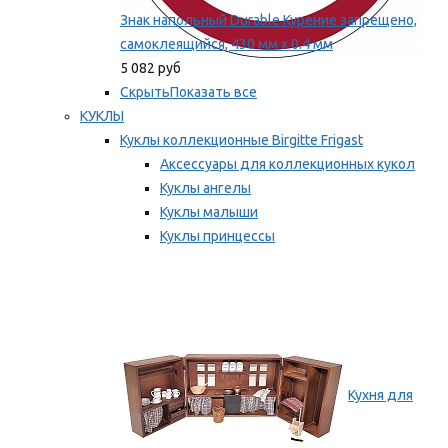
Знак напольный Durable Курение запрещено,
самоклеящийся, 430 мм х 0.4 мм
5 082 руб
Скрыть
Показать все
КУКЛЫ
Куклы коллекционные Birgitte Frigast
Аксессуары для коллекционных кукол
Куклы ангелы
Куклы малыши
Куклы принцессы
Куклы эльфы, гномы и феи
Мы рекомендуем
Кухня для