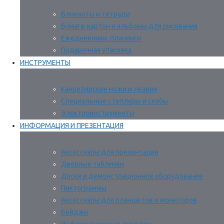
Блокноты и тетради
Бумага, картон и альбомы для рисования
Ежедневники, планинги
Подарочная упаковка
ИНСТРУМЕНТЫ
Канцелярские ножи и лезвия
Специальные степлеры и скобы
Электроинструменты
ИНФОРМАЦИЯ И ПРЕЗЕНТАЦИЯ
Аксессуары для презентации
Дверные таблички
Доски и демонстрационное оборудование
Пиктограммы
Аксессуары для планшетов и мониторов
Бейджи