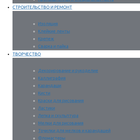
СТРОИТЕЛЬСТВО И РЕМОНТ
Изоляция
Клейкие ленты
Крепеж
Сварка и пайка
ТВОРЧЕСТВО
Декорирование и рукоделие
Каллиграфия
Карандаши
Кисти
Краски для рисования
Ластики
Лепка и скульптура
Мелки для рисования
Точилки для мелков и карандашей
Фломастеры