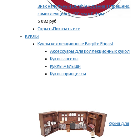
Знак напольный Durable Курение запрещено,
самоклеящийся, 430 мм х 0.4 мм
5 082 руб
Скрыть
Показать все
КУКЛЫ
Куклы коллекционные Birgitte Frigast
Аксессуары для коллекционных кукол
Куклы ангелы
Куклы малыши
Куклы принцессы
Куклы эльфы, гномы и феи
Мы рекомендуем
Кухня для