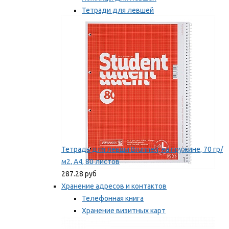
Тетради для левшей
Точилки для левшей
Мы рекомендуем
Тетрадь для левши Brunnen, на пружине, 70 гр/
м2, А4, 80 листов
287.28 руб
Хранение адресов и контактов
Телефонная книга
Хранение визитных карт
Карточки для картотек