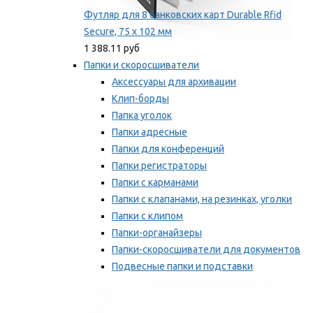
Футляр для 8 банковских карт Durable Rfid
Secure, 75 х 102 мм
1 388.11 руб
Папки и скоросшиватели
Аксессуары для архивации
Клип-борды
Папка уголок
Папки адресные
Папки для конференций
Папки регистраторы
Папки с карманами
Папки с клапанами, на резинках, уголки
Папки с клипом
Папки-органайзеры
Папки-скоросшиватели для документов
Подвесные папки и подставки
Скрепкошины и обложки
Мы рекомендуем