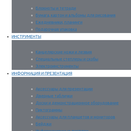
Блокноты и тетради
Бумага, картон и альбомы для рисования
Ежедневники, планинги
Подарочная упаковка
ИНСТРУМЕНТЫ
Канцелярские ножи и лезвия
Специальные степлеры и скобы
Электроинструменты
ИНФОРМАЦИЯ И ПРЕЗЕНТАЦИЯ
Аксессуары для презентации
Дверные таблички
Доски и демонстрационное оборудование
Пиктограммы
Аксессуары для планшетов и мониторов
Бейджи