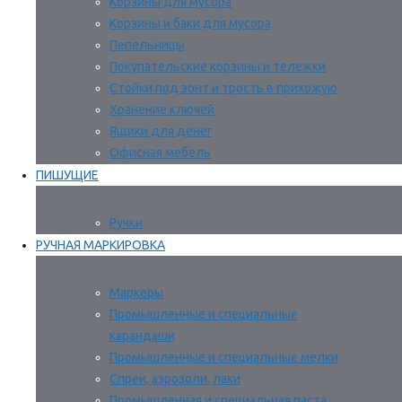
Корзины для мусора
Корзины и баки для мусора
Пепельницы
Покупательские корзины и тележки
Стойки под зонт и трость в прихожую
Хранение ключей
Ящики для денег
Офисная мебель
ПИШУЩИЕ
Ручки
РУЧНАЯ МАРКИРОВКА
Маркеры
Промышленные и специальные
карандаши
Промышленные и специальные мелки
Спреи, аэрозоли, лаки
Промышленная и специальная паста