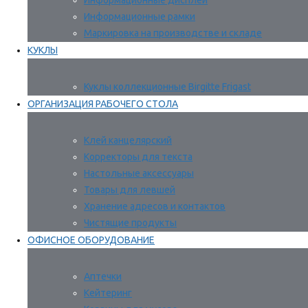
Информационные дисплеи
Информационные рамки
Маркировка на производстве и складе
КУКЛЫ
Куклы коллекционные Birgitte Frigast
ОРГАНИЗАЦИЯ РАБОЧЕГО СТОЛА
Клей канцелярский
Корректоры для текста
Настольные аксессуары
Товары для левшей
Хранение адресов и контактов
Чистящие продукты
ОФИСНОЕ ОБОРУДОВАНИЕ
Аптечки
Кейтеринг