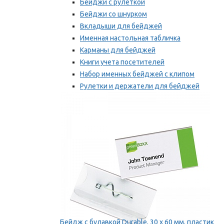
Бейджи с рулеткой
Бейджи со шнурком
Вкладыши для бейджей
Именная настольная табличка
Карманы для бейджей
Книги учета посетителей
Набор именных бейджей с клипом
Рулетки и держатели для бейджей
Самоклеящиеся бейджи
Мы рекомендуем
Бейдж с булавкой Durable, 30 х 60 мм, пластик