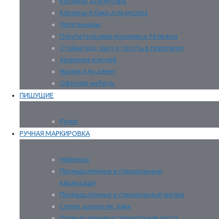
Корзины для мусора
Корзины и баки для мусора
Пепельницы
Покупательские корзины и тележки
Стойки под зонт и трость в прихожую
Хранение ключей
Ящики для денег
Офисная мебель
ПИШУЩИЕ
Ручки
РУЧНАЯ МАРКИРОВКА
Маркеры
Промышленные и специальные
карандаши
Промышленные и специальные мелки
Спреи, аэрозоли, лаки
Промышленная и специальная паста