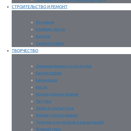
СТРОИТЕЛЬСТВО И РЕМОНТ
Изоляция
Клейкие ленты
Крепеж
Сварка и пайка
ТВОРЧЕСТВО
Декорирование и рукоделие
Каллиграфия
Карандаши
Кисти
Краски для рисования
Ластики
Лепка и скульптура
Мелки для рисования
Точилки для мелков и карандашей
Фломастеры