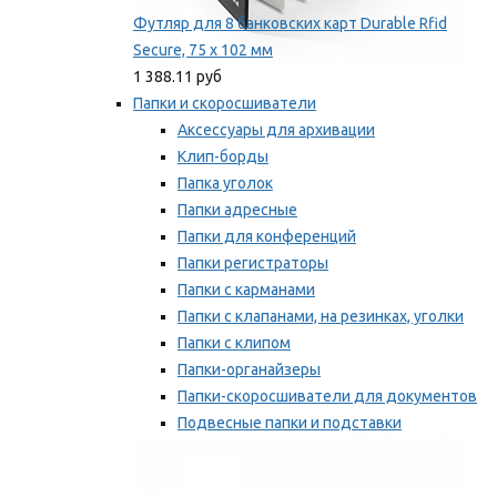
Футляр для 8 банковских карт Durable Rfid
Secure, 75 х 102 мм
1 388.11 руб
Папки и скоросшиватели
Аксессуары для архивации
Клип-борды
Папка уголок
Папки адресные
Папки для конференций
Папки регистраторы
Папки с карманами
Папки с клапанами, на резинках, уголки
Папки с клипом
Папки-органайзеры
Папки-скоросшиватели для документов
Подвесные папки и подставки
Скрепкошины и обложки
Мы рекомендуем