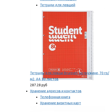
Тетради для левшей
Точилки для левшей
Мы рекомендуем
Тетрадь для левши Brunnen, на пружине, 70 гр/
м2, А4, 80 листов
287.28 руб
Хранение адресов и контактов
Телефонная книга
Хранение визитных карт
Карточки для картотек