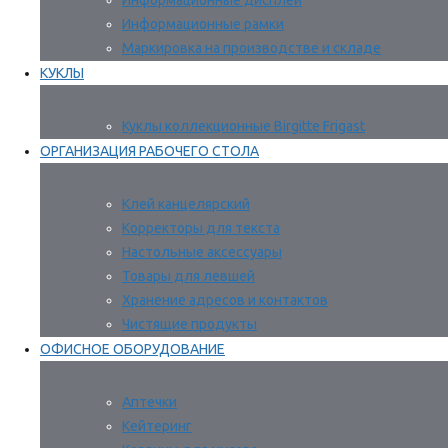
Информационные дисплеи
Информационные рамки
Маркировка на производстве и складе
КУКЛЫ
Куклы коллекционные Birgitte Frigast
ОРГАНИЗАЦИЯ РАБОЧЕГО СТОЛА
Клей канцелярский
Корректоры для текста
Настольные аксессуары
Товары для левшей
Хранение адресов и контактов
Чистящие продукты
ОФИСНОЕ ОБОРУДОВАНИЕ
Аптечки
Кейтеринг