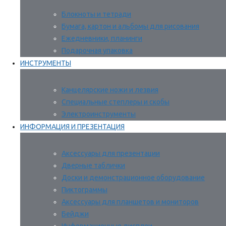
Блокноты и тетради
Бумага, картон и альбомы для рисования
Ежедневники, планинги
Подарочная упаковка
ИНСТРУМЕНТЫ
Канцелярские ножи и лезвия
Специальные степлеры и скобы
Электроинструменты
ИНФОРМАЦИЯ И ПРЕЗЕНТАЦИЯ
Аксессуары для презентации
Дверные таблички
Доски и демонстрационное оборудование
Пиктограммы
Аксессуары для планшетов и мониторов
Бейджи