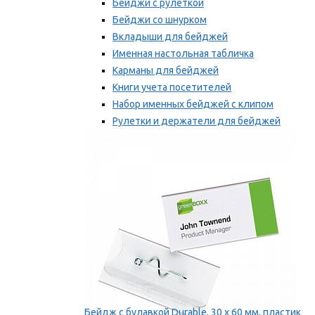
Бейджи с рулеткой
Бейджи со шнурком
Вкладыши для бейджей
Именная настольная табличка
Карманы для бейджей
Книги учета посетителей
Набор именных бейджей с клипом
Рулетки и держатели для бейджей
Самоклеящиеся бейджи
Мы рекомендуем
Бейдж с булавкой Durable, 30 х 60 мм, пластик