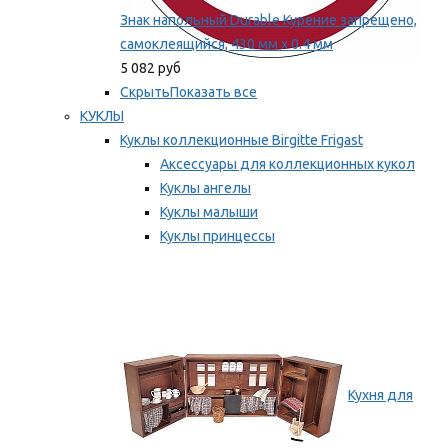
Знак напольный Durable Курение запрещено,
самоклеящийся, 430 мм х 0.4 мм
5 082 руб
Скрыть
Показать все
КУКЛЫ
Куклы коллекционные Birgitte Frigast
Аксессуары для коллекционных кукол
Куклы ангелы
Куклы малыши
Куклы принцессы
Куклы эльфы, гномы и феи
Мы рекомендуем
Кухня для