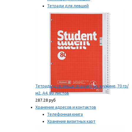
Тетради для левшей
Точилки для левшей
Мы рекомендуем
Тетрадь для левши Brunnen, на пружине, 70 гр/
м2, А4, 80 листов
287.28 руб
Хранение адресов и контактов
Телефонная книга
Хранение визитных карт
Карточки для картотек