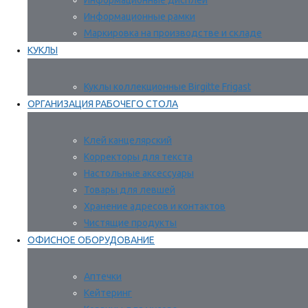
Информационные дисплеи
Информационные рамки
Маркировка на производстве и складе
КУКЛЫ
Куклы коллекционные Birgitte Frigast
ОРГАНИЗАЦИЯ РАБОЧЕГО СТОЛА
Клей канцелярский
Корректоры для текста
Настольные аксессуары
Товары для левшей
Хранение адресов и контактов
Чистящие продукты
ОФИСНОЕ ОБОРУДОВАНИЕ
Аптечки
Кейтеринг