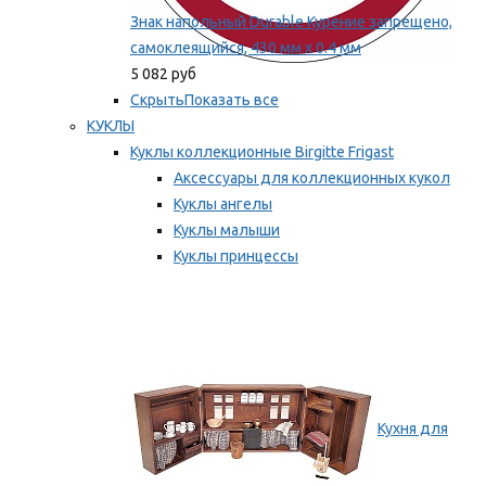
Знак напольный Durable Курение запрещено,
самоклеящийся, 430 мм х 0.4 мм
5 082 руб
Скрыть
Показать все
КУКЛЫ
Куклы коллекционные Birgitte Frigast
Аксессуары для коллекционных кукол
Куклы ангелы
Куклы малыши
Куклы принцессы
Куклы эльфы, гномы и феи
Мы рекомендуем
Кухня для