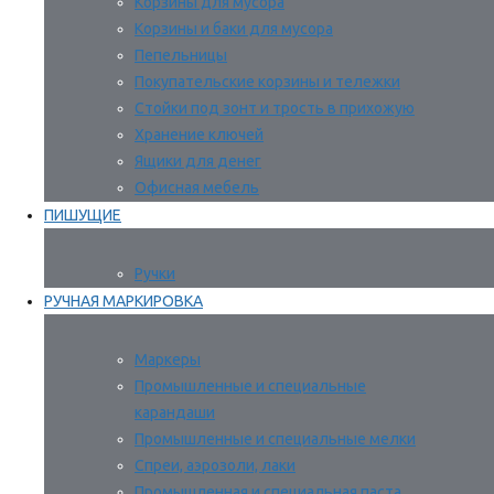
Корзины для мусора
Корзины и баки для мусора
Пепельницы
Покупательские корзины и тележки
Стойки под зонт и трость в прихожую
Хранение ключей
Ящики для денег
Офисная мебель
ПИШУЩИЕ
Ручки
РУЧНАЯ МАРКИРОВКА
Маркеры
Промышленные и специальные
карандаши
Промышленные и специальные мелки
Спреи, аэрозоли, лаки
Промышленная и специальная паста