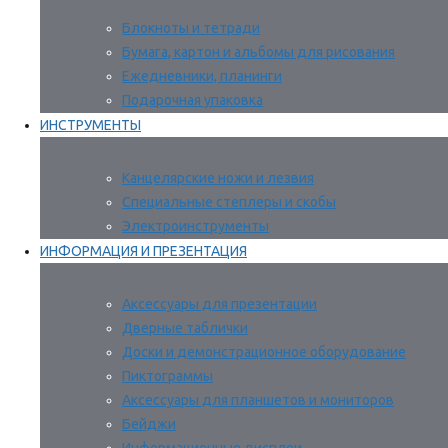
Блокноты и тетради
Бумага, картон и альбомы для рисования
Ежедневники, планинги
Подарочная упаковка
ИНСТРУМЕНТЫ
Канцелярские ножи и лезвия
Специальные степлеры и скобы
Электроинструменты
ИНФОРМАЦИЯ И ПРЕЗЕНТАЦИЯ
Аксессуары для презентации
Дверные таблички
Доски и демонстрационное оборудование
Пиктограммы
Аксессуары для планшетов и мониторов
Бейджи