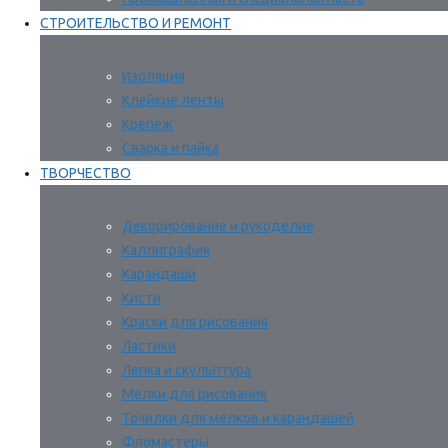
СТРОИТЕЛЬСТВО И РЕМОНТ
Изоляция
Клейкие ленты
Крепеж
Сварка и пайка
ТВОРЧЕСТВО
Декорирование и рукоделие
Каллиграфия
Карандаши
Кисти
Краски для рисования
Ластики
Лепка и скульптура
Мелки для рисования
Точилки для мелков и карандашей
Фломастеры