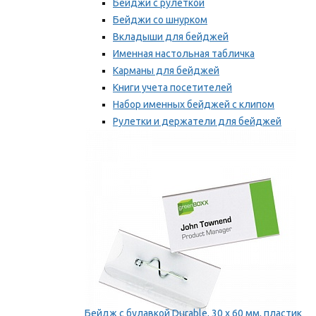
Бейджи с рулеткой
Бейджи со шнурком
Вкладыши для бейджей
Именная настольная табличка
Карманы для бейджей
Книги учета посетителей
Набор именных бейджей с клипом
Рулетки и держатели для бейджей
Самоклеящиеся бейджи
Мы рекомендуем
Бейдж с булавкой Durable, 30 х 60 мм, пластик