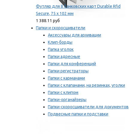
Футляр для 8 банковских карт Durable Rfid
Secure, 75 х 102 мм
1 388.11 руб
Папки и скоросшиватели
Аксессуары для архивации
Клип-борды
Папка уголок
Папки адресные
Папки для конференций
Папки регистраторы
Папки с карманами
Папки с клапанами, на резинках, уголки
Папки с клипом
Папки-органайзеры
Папки-скоросшиватели для документов
Подвесные папки и подставки
Скрепкошины и обложки
Мы рекомендуем